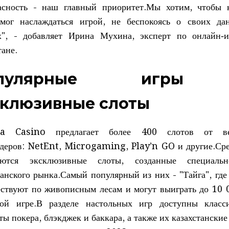
асность - наш главный приоритет.Мы хотим, чтобы 
мог наслаждаться игрой, не беспокоясь о своих да
х", - добавляет Ирина Мухина, эксперт по онлайн‑
тане.
опулярные игры
склюзивные слоты
ica Casino предлагает более 400 слотов от в
деров: NetEnt, Microgaming, Play’n GO и другие.Ср
яются эксклюзивные слоты, созданные специаль
танского рынка.Самый популярный из них - "Тайга", где
ствуют по живописным лесам и могут выиграть до 10 
ой игре.В разделе настольных игр доступны класси
ты покера, блэкджек и баккара, а также их казахстанские