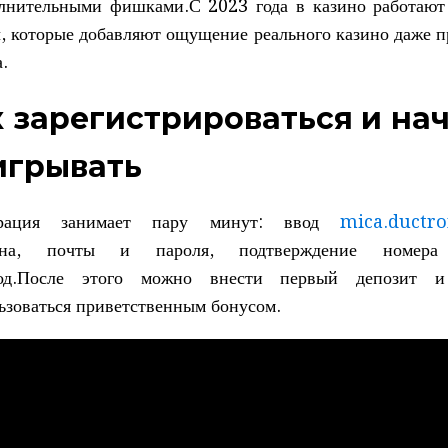
лнительными фишками.С 2023 года в казино работаю
, которые добавляют ощущение реального казино даже п
.
 зарегистрироваться и на
игрывать
трация занимает пару минут: ввод
mica.ductro
она, почты и пароля, подтверждение номера
од.После этого можно внести первый депозит и
ьзоваться приветственным бонусом.