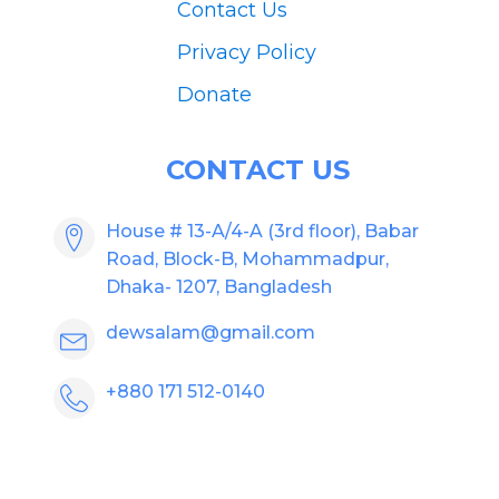
Contact Us
Privacy Policy
Donate
CONTACT US
House # 13-A/4-A (3rd floor), Babar
Road, Block-B, Mohammadpur,
Dhaka- 1207, Bangladesh
dewsalam@gmail.com
+880 171 512-0140