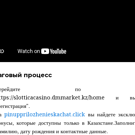
говый процесс
Перейдите по ссы
ttps://slotticacasino.dmmarket.kz/home и вы
Регистрация".
а
pinupprilozhenieskachat.click
вы найдете эксклю
онусы, которые доступны только в Казахстане.Заполни
амилию, дату рождения и контактные данные.