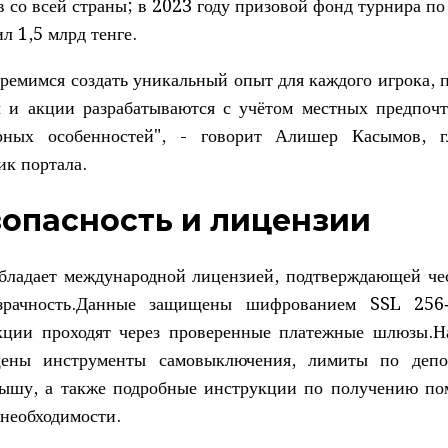
в со всей страны; в 2023 году призовой фонд турнира по
ил 1,5 млрд тенге.
ремимся создать уникальный опыт для каждого игрока, 
 и акции разрабатываются с учётом местных предпоч
урных особенностей", - говорит Алишер Касымов, г
ик портала.
опасность и лицензии
бладает международной лицензией, подтверждающей че
зрачность.Данные защищены шифрованием SSL 256‑
кции проходят через проверенные платежные шлюзы.Н
щены инструменты самовыключения, лимиты по депо
ышу, а также подробные инструкции по получению п
 необходимости.