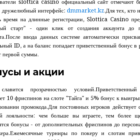
ватели slottica casino официальный сайт отмечают 
и дружелюбный интерфейс:
dmmarket.kz
.Для тех, кто 
ь время на длинные регистрации, Slottica Casino пре
рый старт" - один клик от создания аккаунта до п
та.После ввода данных системе автоматически присва
ьный ID, а на баланс попадает приветственный бонус в 
 первой суммы.
нусы и акции
славится прозрачностью условий.Приветственный
ет 10 фриспинов на слоте "Тайга" и 5% бонус к выигр
зовании промокода.Для постоянных игроков действует 
й лояльности: чем больше вы играете, тем более щ
ятся бонусы - от дополнительных фриспинов до персон
жера.Ежемесячные турниры по покеру и слотам прив