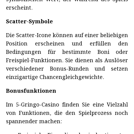
erscheint.
Scatter-Symbole
Die Scatter-Icone können auf einer beliebigen
Position erscheinen und erfüllen den
Bedingungen für bestimmte Boni oder
Freispiel-Funktionen. Sie dienen als Auslöser
verschiedener Bonus-Runden und setzen
einzigartige Chancengleichgewichte.
Bonusfunktionen
Im 5-Gringo-Casino finden Sie eine Vielzahl
von Funktionen, die den Spielprozess noch
spannender machen: