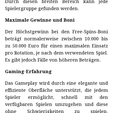
Durch diesen breiten Bereich kann jede
Spielergruppe gefunden werden.
Maximale Gewinne und Boni
Der Höchstgewinn bei den Free-Spins-Boni
beträgt normalerweise zwischen 10.000 bis
zu 50.000 Euro für einen maximalen Einsatz
pro Rotation, je nach dem verwendeten Spiel.
Es gibt jedoch Fälle von höheren Beträgen.
Gaming-Erfahrung
Das Gameplay wird durch eine elegante und
effiziente Oberfläche unterstützt, die jedem
Spieler ermöglicht, schnell mit den
verfügbaren Spielen umzugehen und diese
ohne Schwierigkeiten zu spielen.