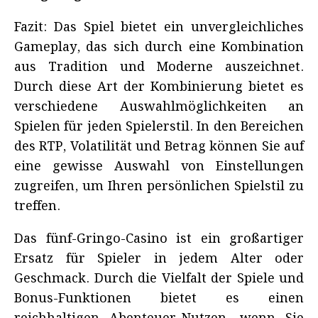
Fazit: Das Spiel bietet ein unvergleichliches
Gameplay, das sich durch eine Kombination
aus Tradition und Moderne auszeichnet.
Durch diese Art der Kombinierung bietet es
verschiedene Auswahlmöglichkeiten an
Spielen für jeden Spielerstil. In den Bereichen
des RTP, Volatilität und Betrag können Sie auf
eine gewisse Auswahl von Einstellungen
zugreifen, um Ihren persönlichen Spielstil zu
treffen.
Das fünf-Gringo-Casino ist ein großartiger
Ersatz für Spieler in jedem Alter oder
Geschmack. Durch die Vielfalt der Spiele und
Bonus-Funktionen bietet es einen