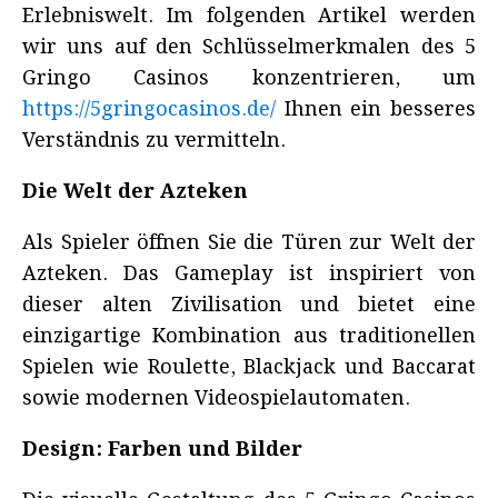
Erlebniswelt. Im folgenden Artikel werden
wir uns auf den Schlüsselmerkmalen des 5
Gringo Casinos konzentrieren, um
https://5gringocasinos.de/
Ihnen ein besseres
Verständnis zu vermitteln.
Die Welt der Azteken
Als Spieler öffnen Sie die Türen zur Welt der
Azteken. Das Gameplay ist inspiriert von
dieser alten Zivilisation und bietet eine
einzigartige Kombination aus traditionellen
Spielen wie Roulette, Blackjack und Baccarat
sowie modernen Videospielautomaten.
Design: Farben und Bilder