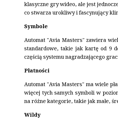
klasyczne gry wideo, ale jest jednoc
co stwarza urokliwy i fascynujący kli
Symbole
Automat "Avia Masters" zawiera wiel
standardowe, takie jak kartę od 9 d
częścią systemu nagradzającego gracz
Płatności
Automat "Avia Masters" ma wiele płat
więcej tych samych symboli w poziom
na różne kategorie, takie jak małe, śr
Wildy