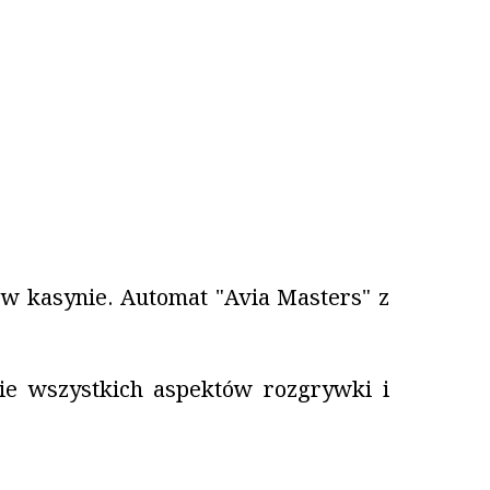
 w kasynie. Automat "Avia Masters" z
ie wszystkich aspektów rozgrywki i