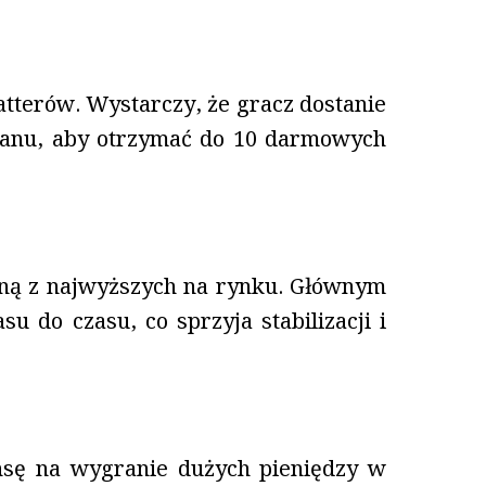
tterów. Wystarczy, że gracz dostanie
kranu, aby otrzymać do 10 darmowych
dną z najwyższych na rynku. Głównym
 do czasu, co sprzyja stabilizacji i
ansę na wygranie dużych pieniędzy w