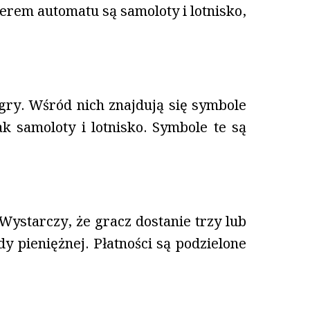
erem automatu są samoloty i lotnisko,
gry. Wśród nich znajdują się symbole
k samoloty i lotnisko. Symbole te są
Wystarczy, że gracz dostanie trzy lub
 pieniężnej. Płatności są podzielone