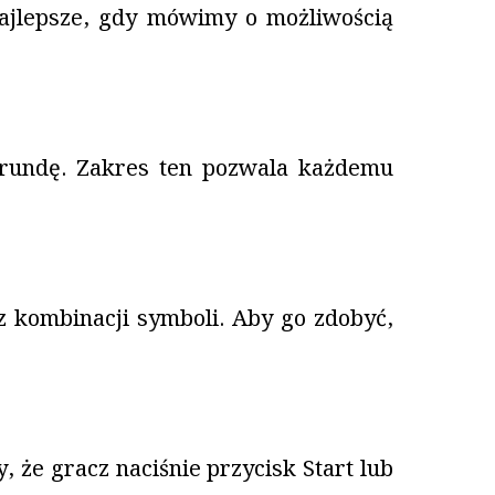
najlepsze, gdy mówimy o możliwością
ą rundę. Zakres ten pozwala każdemu
 kombinacji symboli. Aby go zdobyć,
że gracz naciśnie przycisk Start lub