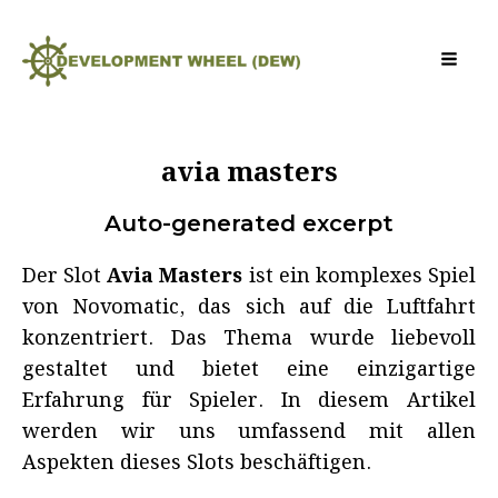
avia masters
Auto-generated excerpt
Der Slot
Avia Masters
ist ein komplexes Spiel
von Novomatic, das sich auf die Luftfahrt
konzentriert. Das Thema wurde liebevoll
gestaltet und bietet eine einzigartige
Erfahrung für Spieler. In diesem Artikel
werden wir uns umfassend mit allen
Aspekten dieses Slots beschäftigen.