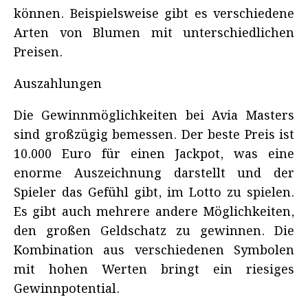
können. Beispielsweise gibt es verschiedene
Arten von Blumen mit unterschiedlichen
Preisen.
Auszahlungen
Die Gewinnmöglichkeiten bei Avia Masters
sind großzügig bemessen. Der beste Preis ist
10.000 Euro für einen Jackpot, was eine
enorme Auszeichnung darstellt und der
Spieler das Gefühl gibt, im Lotto zu spielen.
Es gibt auch mehrere andere Möglichkeiten,
den großen Geldschatz zu gewinnen. Die
Kombination aus verschiedenen Symbolen
mit hohen Werten bringt ein riesiges
Gewinnpotential.