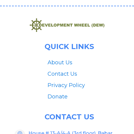
QUICK LINKS
About Us
Contact Us
Privacy Policy
Donate
CONTACT US
House # 13-A/4-A (3rd floor), Babar