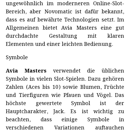
ungewöhnlich im moderneren Online-Slot-
Bereich, aber Novomatic ist dafür bekannt,
dass es auf bewährte Technologien setzt. Im
Allgemeinen bietet Avia Masters eine gut
durchdachte Gestaltung mit klaren
Elementen und einer leichten Bedienung.
Symbole
Avia Masters
verwendet die üblichen
Symbole in vielen Slot-Spielen. Dazu gehören
Zahlen (Aces bis 10) sowie Blumen, Früchte
und Tierfiguren wie Pfauen und Vögel. Das
höchste gewertete Symbol ist der
Hauptcharakter, Jack. Es ist wichtig zu
beachten, dass einige Symbole in
verschiedenen Variationen auftauchen