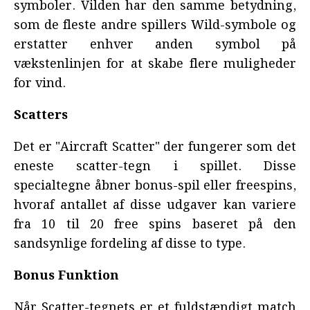
symboler. Vilden har den samme betydning,
som de fleste andre spillers Wild-symbole og
erstatter enhver anden symbol på
vækstenlinjen for at skabe flere muligheder
for vind.
Scatters
Det er "Aircraft Scatter" der fungerer som det
eneste scatter-tegn i spillet. Disse
specialtegne åbner bonus-spil eller freespins,
hvoraf antallet af disse udgaver kan variere
fra 10 til 20 free spins baseret på den
sandsynlige fordeling af disse to type.
Bonus Funktion
Når Scatter-tegnets er et fuldstændigt match