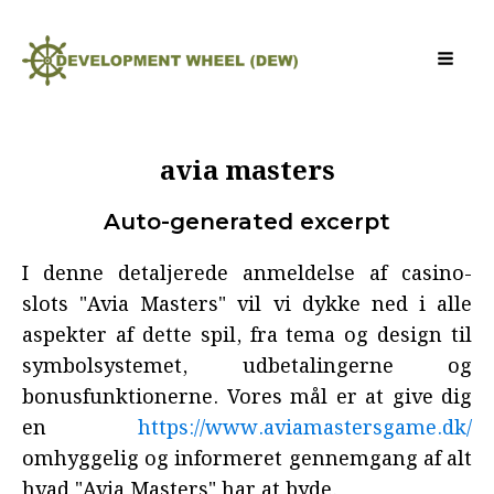
avia masters
Auto-generated excerpt
I denne detaljerede anmeldelse af casino-
slots "Avia Masters" vil vi dykke ned i alle
aspekter af dette spil, fra tema og design til
symbolsystemet, udbetalingerne og
bonusfunktionerne. Vores mål er at give dig
en
https://www.aviamastersgame.dk/
omhyggelig og informeret gennemgang af alt
hvad "Avia Masters" har at byde.