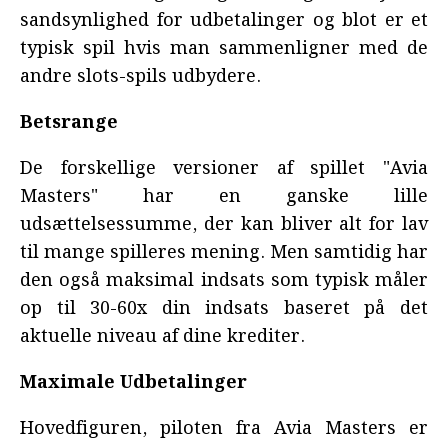
sandsynlighed for udbetalinger og blot er et
typisk spil hvis man sammenligner med de
andre slots-spils udbydere.
Betsrange
De forskellige versioner af spillet "Avia
Masters" har en ganske lille
udsættelsessumme, der kan bliver alt for lav
til mange spilleres mening. Men samtidig har
den også maksimal indsats som typisk måler
op til 30-60x din indsats baseret på det
aktuelle niveau af dine krediter.
Maximale Udbetalinger
Hovedfiguren, piloten fra Avia Masters er