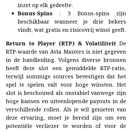
inzet op elk gedeelte.
Bonus-Spins
: 3 Bonus-spins zijn
beschikbaar wanneer je drie bekers
vindt, wat gratis en risicovrij winst geeft.
Return to Player (RTP) & Volatiliteit
De
RTP-waarde van Avia Masters is niet gegeven
in de handleiding. Volgens diverse bronnen
heeft deze slot een gemiddelde RTP-ratio,
terwijl sommige sources bevestigen dat het
spel te spelen valt voor hoge winsten. Het
slot is beschouwd als onstabiel vanwege zijn
hoge kansen en uiteenlopende payouts in de
verschillende rollen. Als je wil genieten van
deze ervaring, moet je bereid zijn om een
potentiële verliezer te worden of voor de