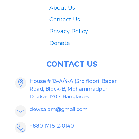
About Us
Contact Us
Privacy Policy
Donate
CONTACT US
House # 13-A/4-A (3rd floor), Babar
Road, Block-B, Mohammadpur,
Dhaka- 1207, Bangladesh
dewsalam@gmail.com
+880 171 512-0140