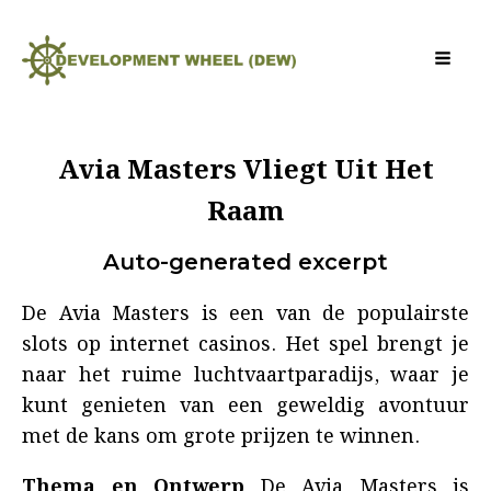
Avia Masters Vliegt Uit Het
Raam
Auto-generated excerpt
De Avia Masters is een van de populairste
slots op internet casinos. Het spel brengt je
naar het ruime luchtvaartparadijs, waar je
kunt genieten van een geweldig avontuur
met de kans om grote prijzen te winnen.
Thema en Ontwerp
De Avia Masters is