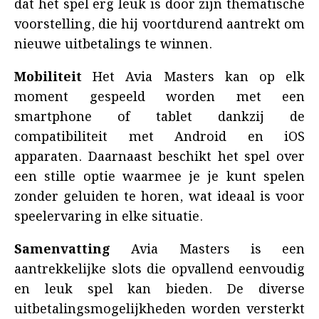
dat het spel erg leuk is door zijn thematische
voorstelling, die hij voortdurend aantrekt om
nieuwe uitbetalings te winnen.
Mobiliteit
Het Avia Masters kan op elk
moment gespeeld worden met een
smartphone of tablet dankzij de
compatibiliteit met Android en iOS
apparaten. Daarnaast beschikt het spel over
een stille optie waarmee je je kunt spelen
zonder geluiden te horen, wat ideaal is voor
speelervaring in elke situatie.
Samenvatting
Avia Masters is een
aantrekkelijke slots die opvallend eenvoudig
en leuk spel kan bieden. De diverse
uitbetalingsmogelijkheden worden versterkt