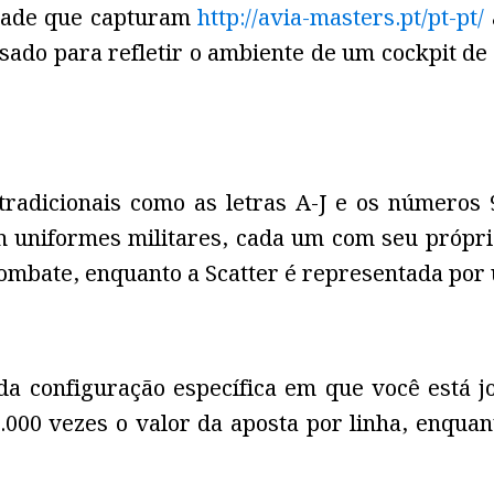
idade que capturam
http://avia-masters.pt/pt-pt/
sado para refletir o ambiente de um cockpit d
radicionais como as letras A-J e os números 
 uniformes militares, cada um com seu próprio
combate, enquanto a Scatter é representada por 
 configuração específica em que você está jo
.000 vezes o valor da aposta por linha, enquan