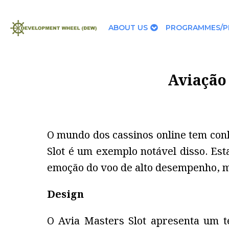
ABOUT US
PROGRAMMES/P
Aviação 
O mundo dos cassinos online tem con
Slot é um exemplo notável disso. Est
emoção do voo de alto desempenho, ma
Design
O Avia Masters Slot apresenta um t