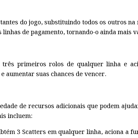
antes do jogo, substituindo todos os outros n
 linhas de pagamento, tornando-o ainda mais va
três primeiros rolos de qualquer linha e acio
s e aumentar suas chances de vencer.
iedade de recursos adicionais que podem ajuda
ais incluem:
btém 3 Scatters em qualquer linha, aciona a fu