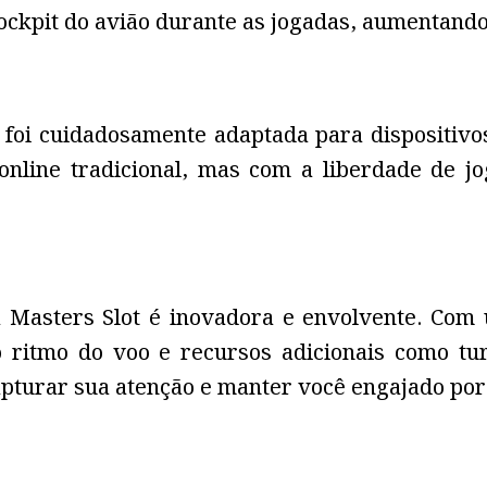
cockpit do avião durante as jogadas, aumentand
 foi cuidadosamente adaptada para dispositivo
 online tradicional, mas com a liberdade de 
a Masters Slot é inovadora e envolvente. Com 
 ritmo do voo e recursos adicionais como tu
capturar sua atenção e manter você engajado por