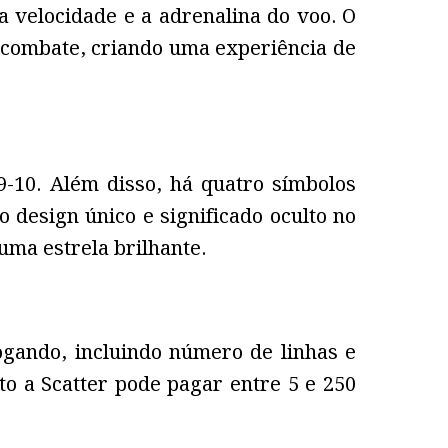
a velocidade e a adrenalina do voo. O
e combate, criando uma experiência de
9-10. Além disso, há quatro símbolos
 design único e significado oculto no
uma estrela brilhante.
gando, incluindo número de linhas e
to a Scatter pode pagar entre 5 e 250