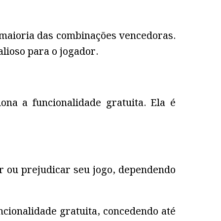
a maioria das combinações vencedoras.
lioso para o jogador.
na a funcionalidade gratuita. Ela é
r ou prejudicar seu jogo, dependendo
ncionalidade gratuita, concedendo até