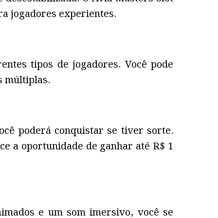
ra jogadores experientes.
rentes tipos de jogadores. Você pode
 múltiplas.
cê poderá conquistar se tiver sorte.
ece a oportunidade de ganhar até R$ 1
animados e um som imersivo, você se