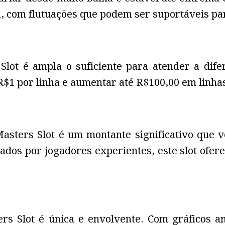
, com flutuações que podem ser suportáveis pa
Slot é ampla o suficiente para atender a dife
$1 por linha e aumentar até R$100,00 em linhas
asters Slot é um montante significativo que vo
dos por jogadores experientes, este slot ofer
ers Slot é única e envolvente. Com gráficos 