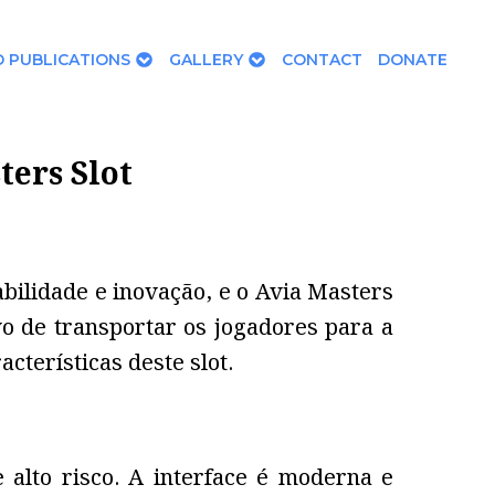
 PUBLICATIONS
GALLERY
CONTACT
DONATE
ters Slot
ilidade e inovação, e o Avia Masters
vo de transportar os jogadores para a
terísticas deste slot.
alto risco. A interface é moderna e