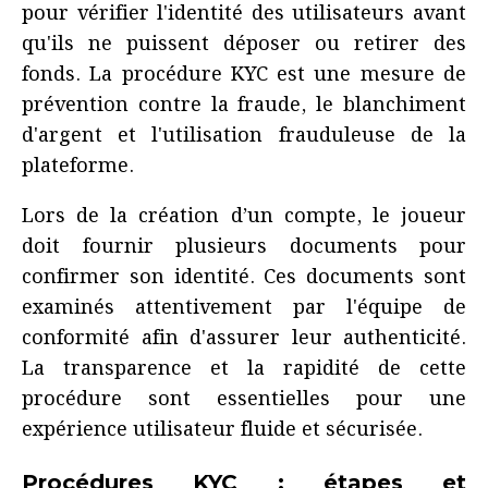
pour vérifier l'identité des utilisateurs avant
qu'ils ne puissent déposer ou retirer des
fonds. La procédure KYC est une mesure de
prévention contre la fraude, le blanchiment
d'argent et l'utilisation frauduleuse de la
plateforme.
Lors de la création d’un compte, le joueur
doit fournir plusieurs documents pour
confirmer son identité. Ces documents sont
examinés attentivement par l'équipe de
conformité afin d'assurer leur authenticité.
La transparence et la rapidité de cette
procédure sont essentielles pour une
expérience utilisateur fluide et sécurisée.
Procédures KYC : étapes et