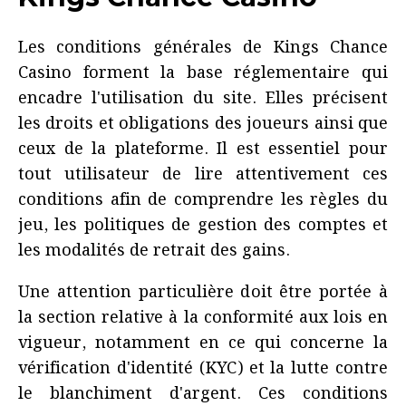
Les conditions générales de Kings Chance
Casino forment la base réglementaire qui
encadre l'utilisation du site. Elles précisent
les droits et obligations des joueurs ainsi que
ceux de la plateforme. Il est essentiel pour
tout utilisateur de lire attentivement ces
conditions afin de comprendre les règles du
jeu, les politiques de gestion des comptes et
les modalités de retrait des gains.
Une attention particulière doit être portée à
la section relative à la conformité aux lois en
vigueur, notamment en ce qui concerne la
vérification d'identité (KYC) et la lutte contre
le blanchiment d'argent. Ces conditions