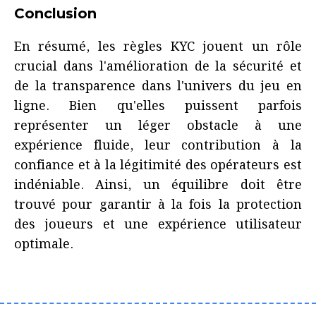
Conclusion
En résumé, les règles KYC jouent un rôle
crucial dans l'amélioration de la sécurité et
de la transparence dans l'univers du jeu en
ligne. Bien qu'elles puissent parfois
représenter un léger obstacle à une
expérience fluide, leur contribution à la
confiance et à la légitimité des opérateurs est
indéniable. Ainsi, un équilibre doit être
trouvé pour garantir à la fois la protection
des joueurs et une expérience utilisateur
optimale.