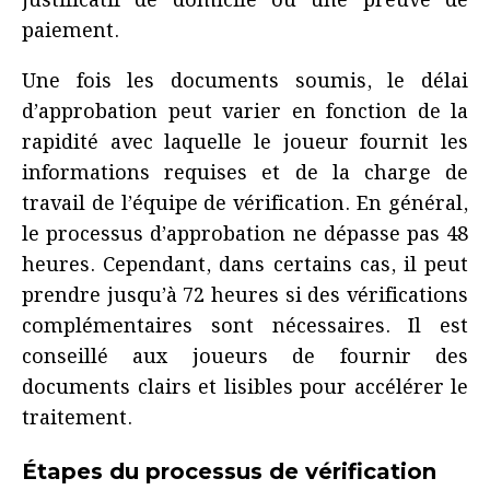
justificatif de domicile ou une preuve de
paiement.
Une fois les documents soumis, le délai
d’approbation peut varier en fonction de la
rapidité avec laquelle le joueur fournit les
informations requises et de la charge de
travail de l’équipe de vérification. En général,
le processus d’approbation ne dépasse pas 48
heures. Cependant, dans certains cas, il peut
prendre jusqu’à 72 heures si des vérifications
complémentaires sont nécessaires. Il est
conseillé aux joueurs de fournir des
documents clairs et lisibles pour accélérer le
traitement.
Étapes du processus de vérification