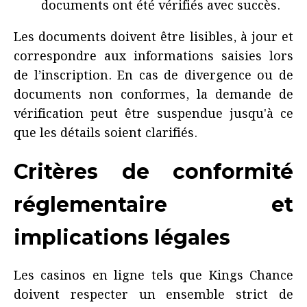
documents ont été vérifiés avec succès.
Les documents doivent être lisibles, à jour et
correspondre aux informations saisies lors
de l’inscription. En cas de divergence ou de
documents non conformes, la demande de
vérification peut être suspendue jusqu'à ce
que les détails soient clarifiés.
Critères de conformité
réglementaire et
implications légales
Les casinos en ligne tels que Kings Chance
doivent respecter un ensemble strict de