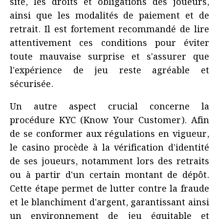
site, les droits et obligations des joueurs,
ainsi que les modalités de paiement et de
retrait. Il est fortement recommandé de lire
attentivement ces conditions pour éviter
toute mauvaise surprise et s'assurer que
l'expérience de jeu reste agréable et
sécurisée.
Un autre aspect crucial concerne la
procédure KYC (Know Your Customer). Afin
de se conformer aux régulations en vigueur,
le casino procède à la vérification d'identité
de ses joueurs, notamment lors des retraits
ou à partir d'un certain montant de dépôt.
Cette étape permet de lutter contre la fraude
et le blanchiment d'argent, garantissant ainsi
un environnement de jeu équitable et