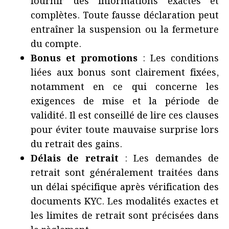
fournir des informations exactes et
complètes. Toute fausse déclaration peut
entraîner la suspension ou la fermeture
du compte.
Bonus et promotions
: Les conditions
liées aux bonus sont clairement fixées,
notamment en ce qui concerne les
exigences de mise et la période de
validité. Il est conseillé de lire ces clauses
pour éviter toute mauvaise surprise lors
du retrait des gains.
Délais de retrait
: Les demandes de
retrait sont généralement traitées dans
un délai spécifique après vérification des
documents KYC. Les modalités exactes et
les limites de retrait sont précisées dans