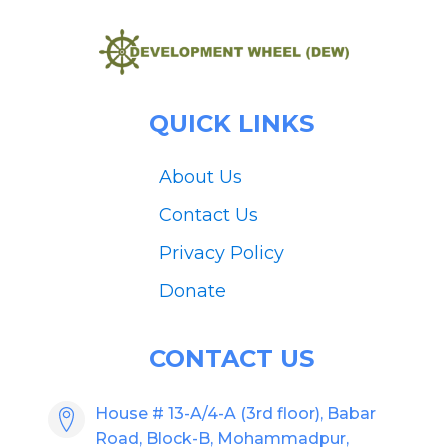
QUICK LINKS
About Us
Contact Us
Privacy Policy
Donate
CONTACT US
House # 13-A/4-A (3rd floor), Babar
Road, Block-B, Mohammadpur,