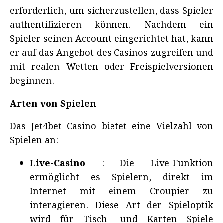
erforderlich, um sicherzustellen, dass Spieler
authentifizieren können. Nachdem ein
Spieler seinen Account eingerichtet hat, kann
er auf das Angebot des Casinos zugreifen und
mit realen Wetten oder Freispielversionen
beginnen.
Arten von Spielen
Das Jet4bet Casino bietet eine Vielzahl von
Spielen an:
Live-Casino
: Die Live-Funktion
ermöglicht es Spielern, direkt im
Internet mit einem Croupier zu
interagieren. Diese Art der Spieloptik
wird für Tisch- und Karten Spiele