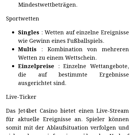
Mindestwettbeträgen.
Sportwetten
Singles
: Wetten auf einzelne Ereignisse
wie Gewinn eines Fußballspiels.
Multis
: Kombination von mehreren
Wetten zu einem Wettschein.
Einzelpreise
: Einzelne Wettangebote,
die auf bestimmte Ergebnisse
ausgerichtet sind.
Live-Ticker
Das Jet4bet Casino bietet einen Live-Stream
für aktuelle Ereignisse an. Spieler können
somit mit der Ablaufsituation verfolgen und