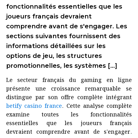
fonctionnalités essentielles que les
joueurs français devraient
comprendre avant de s'engager. Les
sections suivantes fournissent des
informations détaillées sur les
options de jeu, les structures
promotionnelles, les systèmes […]
Le secteur français du gaming en ligne
présente une croissance remarquable se
distingue par son offre complète intégrant
betify casino france
. Cette analyse complète
examine toutes les fonctionnalités
essentielles que les joueurs français
devraient comprendre avant de s'engager.