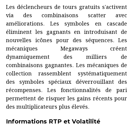
Les déclencheurs de tours gratuits s'activent
via des combinaisons scatter avec
améliorations. Les symboles en cascade
éliminent les gagnants en introduisant de
nouvelles icônes pour des séquences. Les
mécaniques Megaways créent
dynamiquement des milliers de
combinaisons gagnantes. Les mécaniques de
collection rassemblent systématiquement
des symboles spéciaux déverrouillant des
récompenses. Les fonctionnalités de pari
permettent de risquer les gains récents pour
des multiplicateurs plus élevés.
Informations RTP et Volatilité