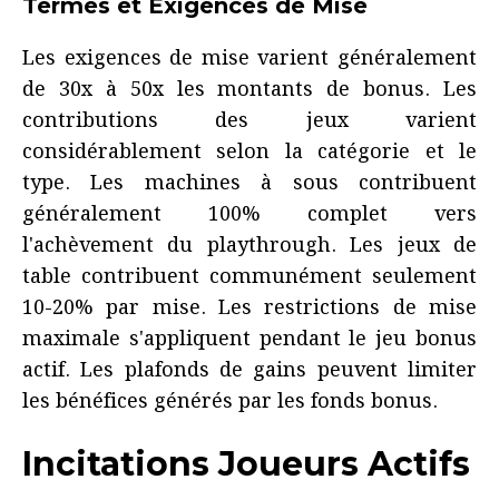
Termes et Exigences de Mise
Les exigences de mise varient généralement
de 30x à 50x les montants de bonus. Les
contributions des jeux varient
considérablement selon la catégorie et le
type. Les machines à sous contribuent
généralement 100% complet vers
l'achèvement du playthrough. Les jeux de
table contribuent communément seulement
10-20% par mise. Les restrictions de mise
maximale s'appliquent pendant le jeu bonus
actif. Les plafonds de gains peuvent limiter
les bénéfices générés par les fonds bonus.
Incitations Joueurs Actifs