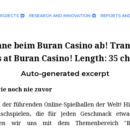
ROJECTS
RESEARCH AND INNOVATION
REPORTS AND
nne beim Buran Casino ab! Trans
 at Buran Casino! Length: 35 ch
Auto-generated excerpt
wie noch nie zuvor
der führenden Online-Spielhallen der Welt! Hie
schspielen, die für jeden Geschmack etwas
n wir uns mit dem Themenbereich "Bur