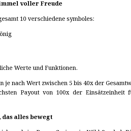
Himmel voller Freude
sgesamt 10 verschiedene symboles:
König
liche Werte und Funktionen.
en je nach Wert zwischen 5 bis 40x der Gesamtw
hsten Payout von 100x der Einsätzeinheit f
 das alles bewegt