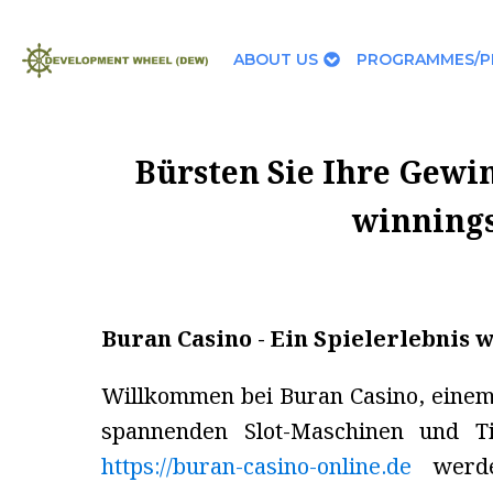
ABOUT US
PROGRAMMES/P
Bürsten Sie Ihre Gewi
winnings
Buran Casino - Ein Spielerlebnis 
Willkommen bei Buran Casino, einem 
spannenden Slot-Maschinen und Ti
https://buran-casino-online.de
werde