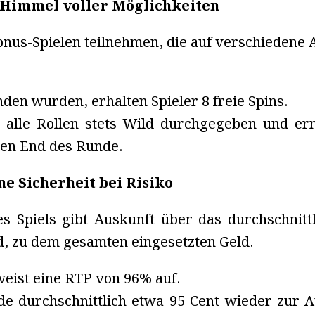
r Himmel voller Möglichkeiten
nus-Spielen teilnehmen, die auf verschiedene A
den wurden, erhalten Spieler 8 freie Spins.
alle Rollen stets Wild durchgegeben und er
den End des Runde.
e Sicherheit bei Risiko
s Spiels gibt Auskunft über das durchschnittl
d, zu dem gesamten eingesetzten Geld.
eist eine RTP von 96% auf.
nde durchschnittlich etwa 95 Cent wieder zur