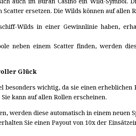
sich auch im Buran Casino ein Wild-Symbol. D
Scatter ersetzen. Die Wilds können auf allen R
chiff-Wilds in einer Gewinnlinie haben, erh
ole neben einem Scatter finden, werden die
voller Glück
iel besonders wichtig, da sie einen erheblichen 
Sie kann auf allen Rollen erscheinen.
sen, werden diese automatisch in einem neuen S
erhalten Sie einen Payout von 10x der Einsätzei