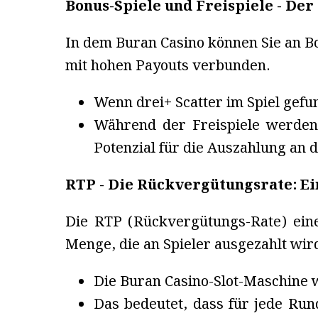
Bonus-Spiele und Freispiele - De
In dem Buran Casino können Sie an Bo
mit hohen Payouts verbunden.
Wenn drei+ Scatter im Spiel gefun
Während der Freispiele werden 
Potenzial für die Auszahlung an 
RTP - Die Rückvergütungsrate: Ein
Die RTP (Rückvergütungs-Rate) eine
Menge, die an Spieler ausgezahlt wir
Die Buran Casino-Slot-Maschine w
Das bedeutet, dass für jede Ru