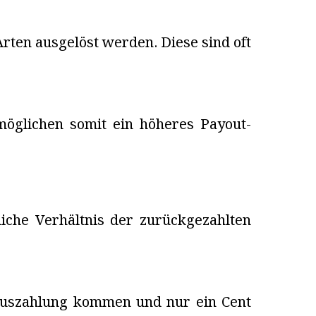
rten ausgelöst werden. Diese sind oft
möglichen somit ein höheres Payout-
iche Verhältnis der zurückgezahlten
 Auszahlung kommen und nur ein Cent