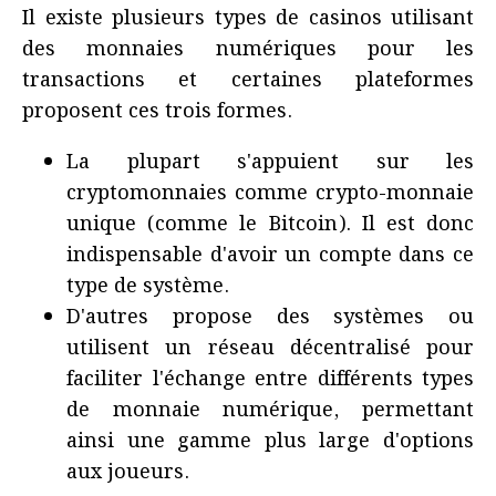
Il existe plusieurs types de casinos utilisant
des monnaies numériques pour les
transactions et certaines plateformes
proposent ces trois formes.
La plupart s'appuient sur les
cryptomonnaies comme crypto-monnaie
unique (comme le Bitcoin). Il est donc
indispensable d'avoir un compte dans ce
type de système.
D'autres propose des systèmes ou
utilisent un réseau décentralisé pour
faciliter l'échange entre différents types
de monnaie numérique, permettant
ainsi une gamme plus large d'options
aux joueurs.