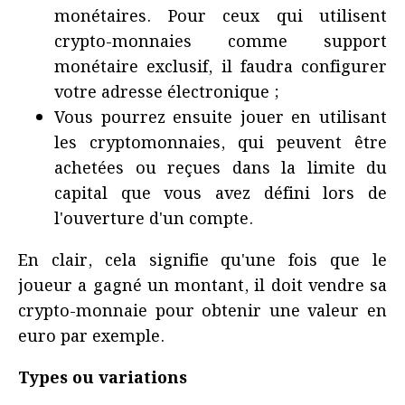
monétaires. Pour ceux qui utilisent
crypto-monnaies comme support
monétaire exclusif, il faudra configurer
votre adresse électronique ;
Vous pourrez ensuite jouer en utilisant
les cryptomonnaies, qui peuvent être
achetées ou reçues dans la limite du
capital que vous avez défini lors de
l'ouverture d'un compte.
En clair, cela signifie qu'une fois que le
joueur a gagné un montant, il doit vendre sa
crypto-monnaie pour obtenir une valeur en
euro par exemple.
Types ou variations