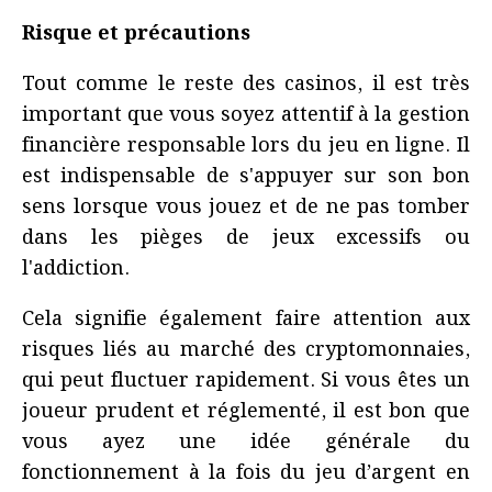
Risque et précautions
Tout comme le reste des casinos, il est très
important que vous soyez attentif à la gestion
financière responsable lors du jeu en ligne. Il
est indispensable de s'appuyer sur son bon
sens lorsque vous jouez et de ne pas tomber
dans les pièges de jeux excessifs ou
l'addiction.
Cela signifie également faire attention aux
risques liés au marché des cryptomonnaies,
qui peut fluctuer rapidement. Si vous êtes un
joueur prudent et réglementé, il est bon que
vous ayez une idée générale du
fonctionnement à la fois du jeu d’argent en