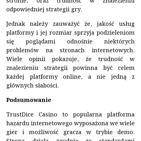
stronie; oraz trudność w znalezieniu
odpowiedniej strategii gry.
Jednak należy zauważyć że, jakość usług
platformy i jej rozmiar sprzyja podzieleniom
się poglądami odnośnie niektórych
problemów na stronach internetowych.
Wiele opinii pokazuje, że trudność w
znalezieniu strategii powinna być celem
każdej platformy online, a nie jedną z
głównych słabości.
Podsumowanie
TrustDice Casino to popularna platforma
hazardu internetowego wyposażona we wiele
gier i możliwość gracza w trybie demo.