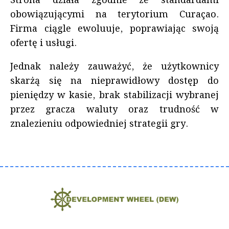
Strona działa zgodnie ze standardami
obowiązującymi na terytorium Curaçao.
Firma ciągle ewoluuje, poprawiając swoją
ofertę i usługi.
Jednak należy zauważyć, że użytkownicy
skarżą się na nieprawidłowy dostęp do
pieniędzy w kasie, brak stabilizacji wybranej
przez gracza waluty oraz trudność w
znalezieniu odpowiedniej strategii gry.