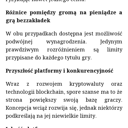
Różnice pomiędzy gromą na pieniądze a
grą bezzakładek
W obu przypadkach dostępna jest możliwość
podwójnej wynagrodzenia. Jedynym
prawdziwym rozróżnieniem są limity
przypisane do każdego tytułu gry.
Przyszłość platformy i konkurencyjność
Wraz z rozwojem kryptowaluty oraz
technologii blockchain, spore szanse ma to że
strona powiększy swoją bazę graczy.
Koncepcja wciąż rozwija się, jednak niektórzy
podkreślają na jej niewielkie limity.