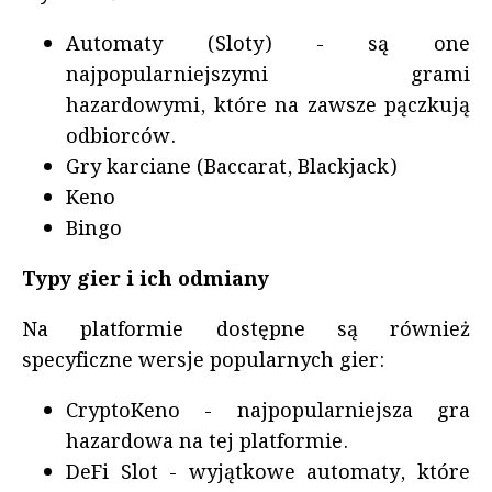
Automaty (Sloty) - są one
najpopularniejszymi grami
hazardowymi, które na zawsze pączkują
odbiorców.
Gry karciane (Baccarat, Blackjack)
Keno
Bingo
Typy gier i ich odmiany
Na platformie dostępne są również
specyficzne wersje popularnych gier:
CryptoKeno - najpopularniejsza gra
hazardowa na tej platformie.
DeFi Slot - wyjątkowe automaty, które