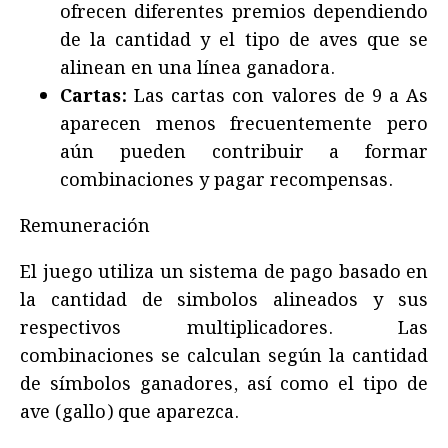
ofrecen diferentes premios dependiendo
de la cantidad y el tipo de aves que se
alinean en una línea ganadora.
Cartas:
Las cartas con valores de 9 a As
aparecen menos frecuentemente pero
aún pueden contribuir a formar
combinaciones y pagar recompensas.
Remuneración
El juego utiliza un sistema de pago basado en
la cantidad de simbolos alineados y sus
respectivos multiplicadores. Las
combinaciones se calculan según la cantidad
de símbolos ganadores, así como el tipo de
ave (gallo) que aparezca.