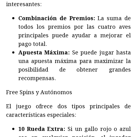
interesantes:
Combinación de Premios:
La suma de
todos los premios por las cuatro aves
principales puede ayudar a mejorar el
pago total.
Apuesta Máxima:
Se puede jugar hasta
una apuesta máxima para maximizar la
posibilidad de obtener grandes
recompensas.
Free Spins y Autónomos
El juego ofrece dos tipos principales de
características especiales:
10 Rueda Extra:
Si un gallo rojo o azul