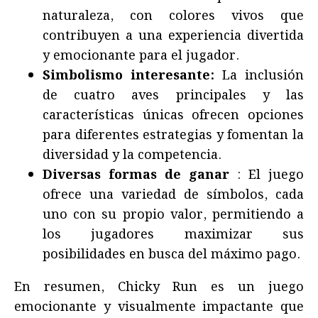
naturaleza, con colores vivos que
contribuyen a una experiencia divertida
y emocionante para el jugador.
Simbolismo interesante:
La inclusión
de cuatro aves principales y las
características únicas ofrecen opciones
para diferentes estrategias y fomentan la
diversidad y la competencia.
Diversas formas de ganar
: El juego
ofrece una variedad de símbolos, cada
uno con su propio valor, permitiendo a
los jugadores maximizar sus
posibilidades en busca del máximo pago.
En resumen, Chicky Run es un juego
emocionante y visualmente impactante que