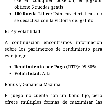
cae en cualquier posición, el jugador
obtiene 5 ruedas gratis.
100 Rueda Libre:
Esta característica solo
se desactiva con la victoria del gallito.
RTP y Volatilidad
A continuación encontramos información
sobre los parámetros de rendimiento para
este juego:
Rendimiento por Pago (RTP):
95.50%
Volatilidad:
Alta
Bonus y Ganancia Máxima
El juego no cuenta con un bono fijo, pero
ofrece múltiples formas de maximizar las