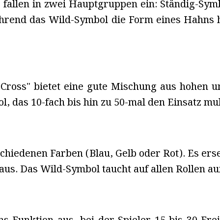
" fallen in zwei Hauptgruppen ein: Ständig-Sym
hrend das Wild-Symbol die Form eines Hahns ha
 Cross" bietet eine gute Mischung aus hohen 
, das 10-fach bis hin zu 50-mal den Einsatz mult
chiedenen Farben (Blau, Gelb oder Rot). Es erse
us. Das Wild-Symbol taucht auf allen Rollen au