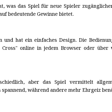
nt, was das Spiel für neue Spieler zugänglich
auf bedeutende Gewinne bietet.
en und hat ein einfaches Design. Die Bedienu
ken Cross" online in jedem Browser oder übe
schiedlich, aber das Spiel vermittelt allg
 es spannend, während andere mehr Ehrgeiz benö