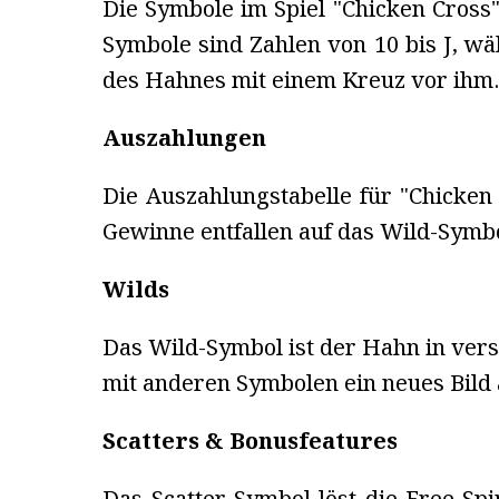
Die Symbole im Spiel "Chicken Cross
Symbole sind Zahlen von 10 bis J, wä
des Hahnes mit einem Kreuz vor ihm.
Auszahlungen
Die Auszahlungstabelle für "Chicken
Gewinne entfallen auf das Wild-Symbol
Wilds
Das Wild-Symbol ist der Hahn in vers
mit anderen Symbolen ein neues Bild a
Scatters & Bonusfeatures