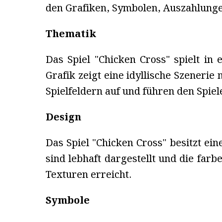
den Grafiken, Symbolen, Auszahlungen
Thematik
Das Spiel "Chicken Cross" spielt i
Grafik zeigt eine idyllische Szeneri
Spielfeldern auf und führen den Spie
Design
Das Spiel "Chicken Cross" besitzt ei
sind lebhaft dargestellt und die fa
Texturen erreicht.
Symbole