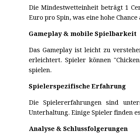
Die Mindestwetteinheit beträgt 1 Ce
Euro pro Spin, was eine hohe Chance 
Gameplay & mobile Spielbarkeit
Das Gameplay ist leicht zu versteh
erleichtert. Spieler können "Chic
spielen.
Spielerspezifische Erfahrung
Die Spielererfahrungen sind unter
Unterhaltung. Einige Spieler finden
Analyse & Schlussfolgerungen