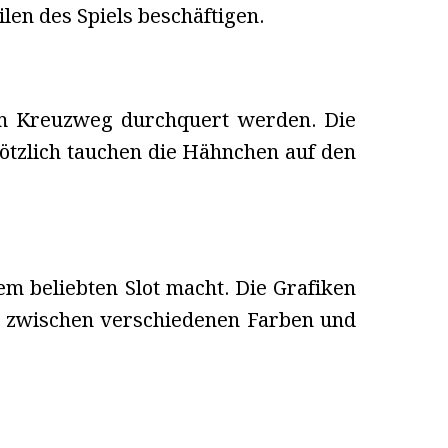
en des Spiels beschäftigen.
nem Kreuzweg durchquert werden. Die
lötzlich tauchen die Hähnchen auf den
em beliebten Slot macht. Die Grafiken
ce zwischen verschiedenen Farben und