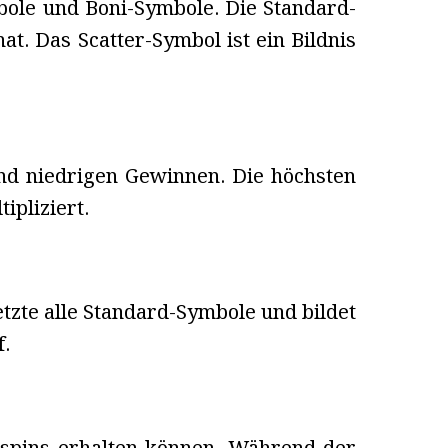
bole und Boni-Symbole. Die Standard-
t. Das Scatter-Symbol ist ein Bildnis
und niedrigen Gewinnen. Die höchsten
ipliziert.
tzte alle Standard-Symbole und bildet
f.