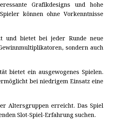
nteressante Grafikdesigns und hohe
 Spieler können ohne Vorkenntnisse
zt und bietet bei jeder Runde neue
 Gewinnmultiplikatoren, sondern auch
tät bietet ein ausgewogenes Spielen.
rmöglicht bei niedrigem Einsatz eine
r Altersgruppen erreicht. Das Spiel
nenden Slot-Spiel-Erfahrung suchen.