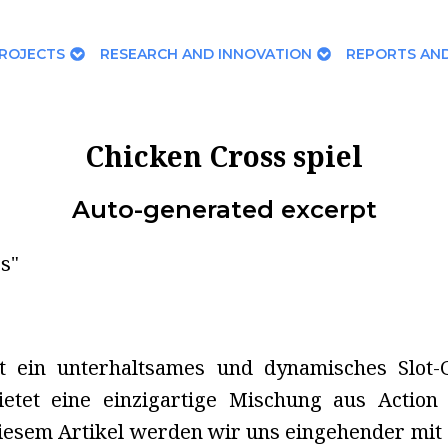
ROJECTS
RESEARCH AND INNOVATION
REPORTS AND
Chicken Cross spiel
Auto-generated excerpt
s"
st ein unterhaltsames und dynamisches Slot-
ietet eine einzigartige Mischung aus Action 
iesem Artikel werden wir uns eingehender mit