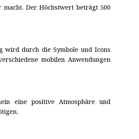
er macht. Der Höchstwert beträgt 500
ng wird durch die Symbole und Icons
r verschiedene mobilen Anwendungen
emein eine positive Atmosphäre und
tigen.