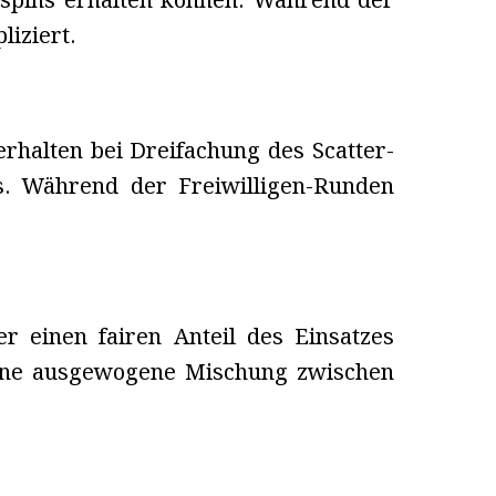
eispins erhalten können. Während der
liziert.
 erhalten bei Dreifachung des Scatter-
ns. Während der Freiwilligen-Runden
r einen fairen Anteil des Einsatzes
 eine ausgewogene Mischung zwischen