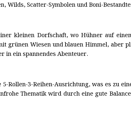
, Wilds, Scatter-Symbolen und Boni-Bestandteil
n einer kleinen Dorfschaft, wo Hühner auf ei
e mit grünen Wiesen und blauen Himmel, aber p
ler in ein spannendes Abenteuer.
ne 5-Rollen-3-Reihen-Ausrichtung, was es zu ein
rbenfrohe Thematik wird durch eine gute Balan