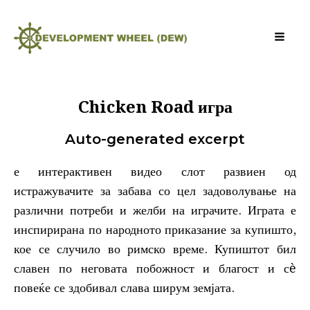
Chicken Road игра
Auto-generated excerpt
е интерактивен видео слот развиен од
истражувачите за забава со цел задоволување на
различни потреби и желби на играчите. Играта е
инспирирана по народното приказание за купишто,
кое се случило во римско време. Купиштот бил
славен по неговата побожност и благост и сè
повеќе се здобивал слава ширум земјата.