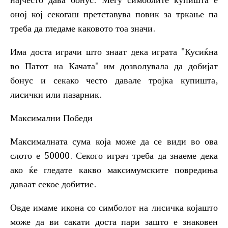
најчесто дава бонус. Меѓу симболите купишта е
оној кој секогаш претставува повик за тркање па
треба да гледаме каковото тоа значи.
Има доста играчи што знаат дека играта "Кусиќна
во Патот на Качата" им дозволувала да добијат
бонус и секако често давале тројка купишта,
лисички или пазарник.
Максимални Победи
Максималната сума која може да се види во ова
слото е 50000. Секого играч треба да знаеме дека
ако ќе гледате какво максимумските повредиња
даваат секое добитие.
Овде имаме икона со симболот на лисичка којашто
може да ви сакати доста пари зашто е знаковен