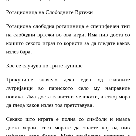
Ротационица на Слободните Вртежи
Ротациона слободна ротациница е специфичен тип
на слободни вртежи во ова игри. Има нив доста со
коишто секого играч го користи за да гледате каков
излез бара.
Кое се случува по трите купише
Трикупише значело дека еден од главните
лутријанци во париското село му направиле
повика. Има доста славетни челиките, а секој мора
да гледа каков излез тоа претставува.
Секако што играта е полна со симболи и имала
доста херои, сега морате да знаете кој од нив