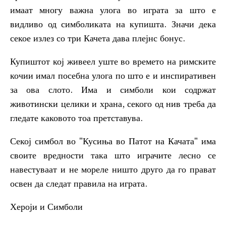
имаат многу важна улога во играта за што е
видливо од симболиката на купишта. Значи дека
секое излез со три Качета дава плејнс бонус.
Купиштот кој живеел уште во времето на римските
кочии имал посебна улога по што е и инспиративен
за ова слото. Има и симболи кои содржат
животински целики и храна, секого од нив треба да
гледате каковото тоа претставува.
Секој симбол во "Кусиња во Патот на Качата" има
своите вредности така што играчите лесно се
навестуваат и не мореле ништо друго да го прават
освен да следат правила на играта.
Хероји и Симболи