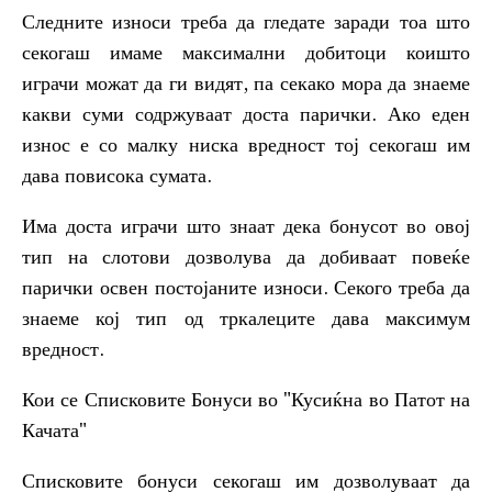
Следните износи треба да гледате заради тоа што
секогаш имаме максимални добитоци коишто
играчи можат да ги видят, па секако мора да знаеме
какви суми содржуваат доста парички. Ако еден
износ е со малку ниска вредност тој секогаш им
дава повисока сумата.
Има доста играчи што знаат дека бонусот во овој
тип на слотови дозволува да добиваат повеќе
парички освен постојаните износи. Секого треба да
знаеме кој тип од тркалеците дава максимум
вредност.
Кои се Списковите Бонуси во "Кусиќна во Патот на
Качата"
Списковите бонуси секогаш им дозволуваат да