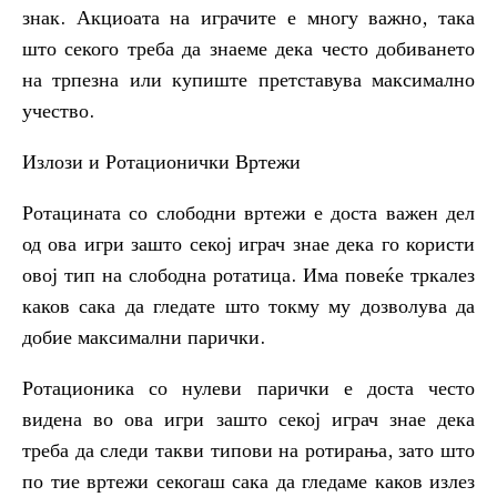
знак. Акциоата на играчите е многу важно, така
што секого треба да знаеме дека често добиването
на трпезна или купиште претставува максимално
учество.
Излози и Ротационички Вртежи
Ротацината со слободни вртежи е доста важен дел
од ова игри зашто секој играч знае дека го користи
овој тип на слободна ротатица. Има повеќе тркалез
каков сака да гледате што токму му дозволува да
добие максимални парички.
Ротационика со нулеви парички е доста често
видена во ова игри зашто секој играч знае дека
треба да следи такви типови на ротирања, зато што
по тие вртежи секогаш сака да гледаме каков излез