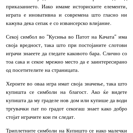
приказанието. Иако имаме историските елементи,
играта е иновативна и современа што гласно ни
кажува дека сепак е со извансерско влијание.
Секој симбол во "Кусиња во Патот на Качата" има
своја вредност, така што при постојаните слотови
играчи знаеете да гледате каковото бара. Слично со
тоа сака и секое мрежно место да е заинтересирано
од посетителите на страницата.
Хероите во оваа игра имат своја значење, така што
купишта се симболи на благост. Ако ќе видете
купишта да му граделе нов дом или купише да води
тргувачки пат по градот секогаш знает како добро
стојат играчите кои ги следат.
Триплетните симболи на Купишто се иако малечки