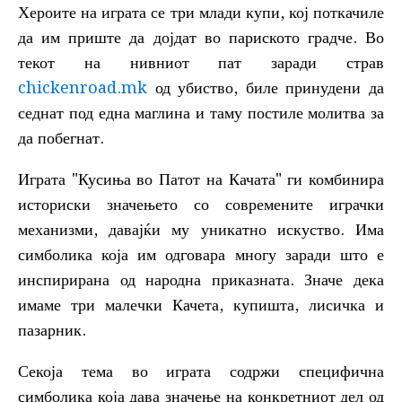
Хероите на играта се три млади купи, кој поткачиле
да им приште да дојдат во париското градче. Во
текот на нивниот пат заради страв
chickenroad.mk
од убиство, биле принудени да
седнат под една маглина и таму постиле молитва за
да побегнат.
Играта "Кусиња во Патот на Качата" ги комбинира
историски значењето со современите играчки
механизми, давајќи му уникатно искуство. Има
симболика која им одговара многу заради што е
инспирирана од народна приказната. Значе дека
имаме три малечки Качета, купишта, лисичка и
пазарник.
Секоја тема во играта содржи специфична
симболика која дава значење на конкретниот дел од