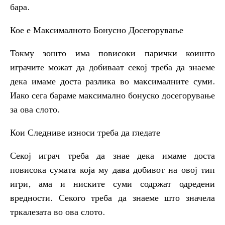
бара.
Кое е Максималното Бонусно Досегорување
Токму зошто има повисоки парички коишто
играчите можат да добиваат секој треба да знаеме
дека имаме доста разлика во максималните суми.
Иако сега бараме максимално бонуско досегорување
за ова слото.
Кои Следниве износи треба да гледате
Секој играч треба да знае дека имаме доста
повисока сумата која му дава добивот на овој тип
игри, ама и ниските суми содржат одредени
вредности. Секого треба да знаеме што значела
тркалезата во ова слото.