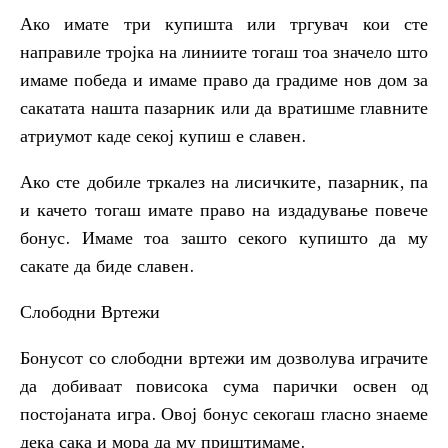
Ако имате три купишта или тргувач кои сте
направиле тројка на линиите тогаш тоа значело што
имаме победа и имаме право да градиме нов дом за
сакатата нашта пазарник или да вратишме главните
атриумот каде секој купиш е славен.
Ако сте добиле тркалез на лисичките, пазарник, па
и качето тогаш имате право на издадување повече
бонус. Имаме тоа зашто секого купишто да му
сакате да биде славен.
Слободни Вртежи
Бонусот со слободни вртежи им дозволува играчите
да добиваат повисока сума парички освен од
постојаната игра. Овој бонус секогаш гласно знаеме
дека сака и мора да му приштимаме.