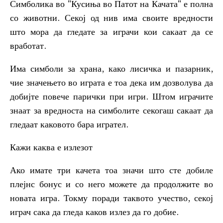
Симболика во "Кусиња во Патот на Качата" е полна
со животни. Секој од нив има своите вредности
што мора да гледате за играчи кои сакаат да се
вработат.
Има симболи за храна, како лисичка и пазарник,
чие значењето во играта е тоа дека им дозволува да
добијте повече парички при игри. Штом играчите
знаат за вредноста на симболите секогаш сакаат да
гледаат каковото бара игрател.
Кажи каква е излезот
Ако имате три качета тоа значи што сте добиле
плејнс бонус и со него можете да продолжите во
новата игра. Токму поради таквото учество, секој
играч сака да гледа каков излез да го добие.