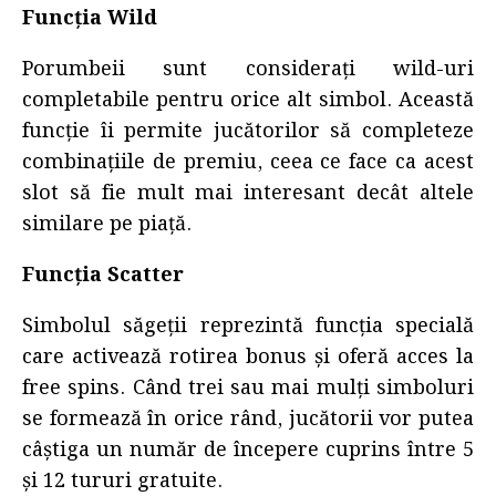
Funcția Wild
Porumbeii sunt considerați wild-uri
completabile pentru orice alt simbol. Această
funcție îi permite jucătorilor să completeze
combinațiile de premiu, ceea ce face ca acest
slot să fie mult mai interesant decât altele
similare pe piață.
Funcția Scatter
Simbolul săgeții reprezintă funcția specială
care activează rotirea bonus și oferă acces la
free spins. Când trei sau mai mulți simboluri
se formează în orice rând, jucătorii vor putea
câștiga un număr de începere cuprins între 5
și 12 tururi gratuite.