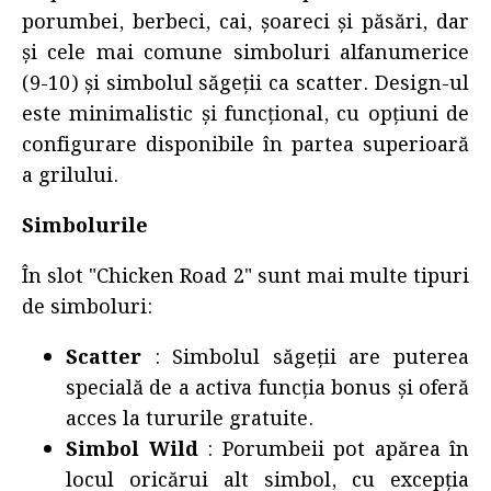
porumbei, berbeci, cai, șoareci și păsări, dar
și cele mai comune simboluri alfanumerice
(9-10) și simbolul săgeții ca scatter. Design-ul
este minimalistic și funcțional, cu opțiuni de
configurare disponibile în partea superioară
a grilului.
Simbolurile
În slot "Chicken Road 2" sunt mai multe tipuri
de simboluri:
Scatter
: Simbolul săgeții are puterea
specială de a activa funcția bonus și oferă
acces la tururile gratuite.
Simbol Wild
: Porumbeii pot apărea în
locul oricărui alt simbol, cu excepția