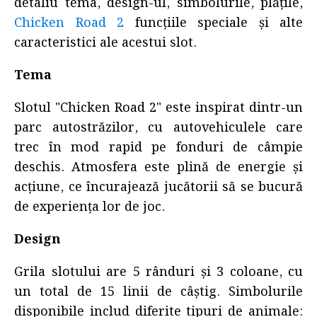
detaliu tema, design-ul, simbolurile, plățile,
Chicken Road 2
funcțiile speciale și alte
caracteristici ale acestui slot.
Tema
Slotul "Chicken Road 2" este inspirat dintr-un
parc autostrăzilor, cu autovehiculele care
trec în mod rapid pe fonduri de câmpie
deschis. Atmosfera este plină de energie și
acțiune, ce încurajează jucătorii să se bucură
de experiența lor de joc.
Design
Grila slotului are 5 rânduri și 3 coloane, cu
un total de 15 linii de câștig. Simbolurile
disponibile includ diferite tipuri de animale: