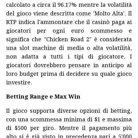
calcolato a circa il 96.17% mentre la volatilità
del gioco viene descritta come 'Molto Alta'. Il
RTP indica l'ammontare che il casinò paga ai
giocatori per ogni euro scommesso e
significa che "Chicken Road 2" è considerata
una slot machine di media o alta volatilità,
non adatta a tutti i tipi di giocatore. I
giocatori dovrebbero pensare in anticipo al
loro budget prima di decidere su quale gioco
investire.
Betting Range e Max Win
Il gioco supporta diverse opzioni di betting,
con una scommessa minima di $1 e massima
di $500 per giro. Mentre il pagamento più
alto si è già visto in precedenza pari a 5'000