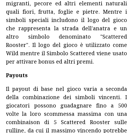
migranti, pecore ed altri elementi naturali
quali fiori, frutta, foglie e pietre. Mentre i
simboli speciali includono il logo del gioco
che rappresenta la strada dell'anatra e un
altro simbolo denominato "Scattered
Rooster". Il logo del gioco è utilizzato come
Wild mentre il Simbolo Scattered viene usato
per attivare bonus ed altri premi.
Payouts
Il payout di base nel gioco varia a seconda
della combinazione dei simboli vincenti. I
giocatori possono guadagnare fino a 500
volte la loro scommessa massima con una
combinaison di 5 Scattered Rooster sulle
rulline, da cui il massimo vincendo potrebbe