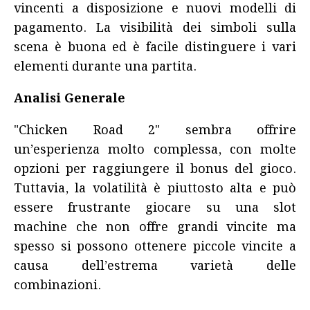
vincenti a disposizione e nuovi modelli di
pagamento. La visibilità dei simboli sulla
scena è buona ed è facile distinguere i vari
elementi durante una partita.
Analisi Generale
"Chicken Road 2" sembra offrire
un’esperienza molto complessa, con molte
opzioni per raggiungere il bonus del gioco.
Tuttavia, la volatilità è piuttosto alta e può
essere frustrante giocare su una slot
machine che non offre grandi vincite ma
spesso si possono ottenere piccole vincite a
causa dell’estrema varietà delle
combinazioni.