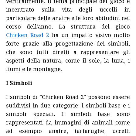
verticalmente. Il tema principale del gioco è
incentrato sulla vita degli uccelli in
particolare delle anatre e le loro abitudini nel
corso dell'anno. La struttura del gioco
Chicken Road 2
ha un impatto visivo molto
forte grazie alla progettazione dei simboli,
che sono tutti diretti a rappresentare gli
aspetti della natura, come il sole, la luna, i
fiumi e le montagne.
I Simboli
I simboli di "Chicken Road 2" possono essere
suddivisi in due categorie: i simboli base e i
simboli speciali. I simboli base sono
rappresentati da immagini di animali come
ad esempio anatre, tartarughe, uccelli