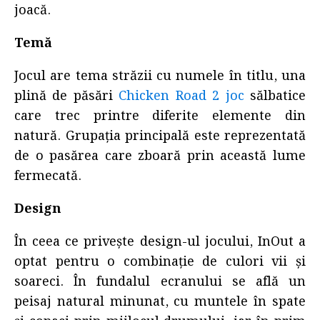
joacă.
Temă
Jocul are tema străzii cu numele în titlu, una
plină de păsări
Chicken Road 2 joc
sălbatice
care trec printre diferite elemente din
natură. Grupația principală este reprezentată
de o pasărea care zboară prin această lume
fermecată.
Design
În ceea ce privește design-ul jocului, InOut a
optat pentru o combinație de culori vii și
soareci. În fundalul ecranului se află un
peisaj natural minunat, cu muntele în spate