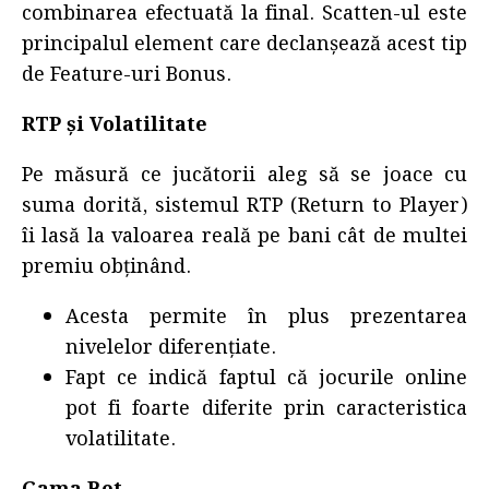
combinarea efectuată la final. Scatten-ul este
principalul element care declanșează acest tip
de Feature-uri Bonus.
RTP și Volatilitate
Pe măsură ce jucătorii aleg să se joace cu
suma dorită, sistemul RTP (Return to Player)
îi lasă la valoarea reală pe bani cât de multei
premiu obținând.
Acesta permite în plus prezentarea
nivelelor diferențiate.
Fapt ce indică faptul că jocurile online
pot fi foarte diferite prin caracteristica
volatilitate.