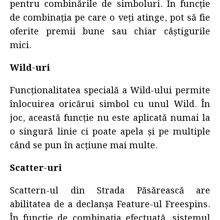
pentru combinările de simboluri. În funcție
de combinația pe care o veți atinge, pot să fie
oferite premii bune sau chiar câștigurile
mici.
Wild-uri
Funcționalitatea specială a Wild-ului permite
înlocuirea oricărui simbol cu unul Wild. În
joc, această funcție nu este aplicată numai la
o singură linie ci poate apela și pe multiple
când se pun în acțiune mai multe.
Scatter-uri
Scattern-ul din Strada Păsărească are
abilitatea de a declanșa Feature-ul Freespins.
În funcție de combinația efectuată, sistemul