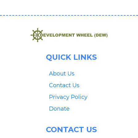
QUICK LINKS
About Us
Contact Us
Privacy Policy
Donate
CONTACT US