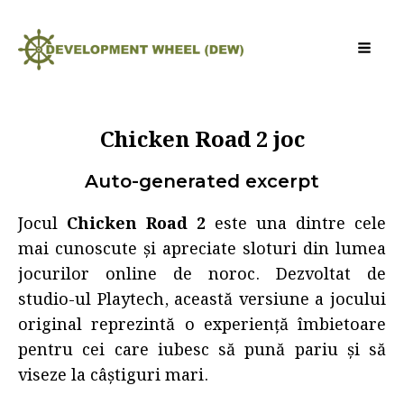
Chicken Road 2 joc
Auto-generated excerpt
Jocul
Chicken Road 2
este una dintre cele
mai cunoscute și apreciate sloturi din lumea
jocurilor online de noroc. Dezvoltat de
studio-ul Playtech, această versiune a jocului
original reprezintă o experiență îmbietoare
pentru cei care iubesc să pună pariu și să
viseze la câștiguri mari.