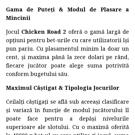
Gama de Puteți & Modul de Plasare a
Mincinii
Jocul
Chicken Road 2
oferă o gamă largă de
opțiuni pentru bet-urile cu care utilizatorii își
pun pariu. Cu plasamentul minim la doar un
cent, și maxima până la zece dolari pe rând,
fiecare jucător poate alege suma potrivită
conform bugetului său.
Maximul Câștigat & Tipologia Jocurilor
Ceilalți câștigați se află sub aceeași clasificare
și variază în funcție de modul jucătorului îl
poate face pentru a depăși nivelurile
superioare ale slotului. Cu o maximă oferită