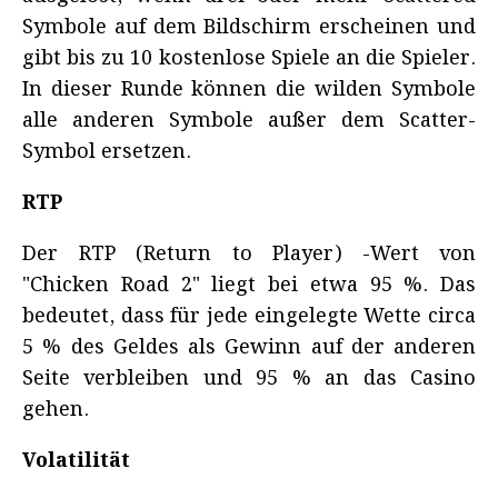
Symbole auf dem Bildschirm erscheinen und
gibt bis zu 10 kostenlose Spiele an die Spieler.
In dieser Runde können die wilden Symbole
alle anderen Symbole außer dem Scatter-
Symbol ersetzen.
RTP
Der RTP (Return to Player) -Wert von
"Chicken Road 2" liegt bei etwa 95 %. Das
bedeutet, dass für jede eingelegte Wette circa
5 % des Geldes als Gewinn auf der anderen
Seite verbleiben und 95 % an das Casino
gehen.
Volatilität