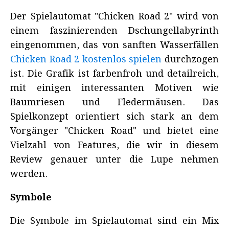
Der Spielautomat "Chicken Road 2" wird von
einem faszinierenden Dschungellabyrinth
eingenommen, das von sanften Wasserfällen
Chicken Road 2 kostenlos spielen
durchzogen
ist. Die Grafik ist farbenfroh und detailreich,
mit einigen interessanten Motiven wie
Baumriesen und Fledermäusen. Das
Spielkonzept orientiert sich stark an dem
Vorgänger "Chicken Road" und bietet eine
Vielzahl von Features, die wir in diesem
Review genauer unter die Lupe nehmen
werden.
Symbole
Die Symbole im Spielautomat sind ein Mix