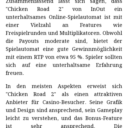
Zusammenfassend lässt sich sagen, dass
"Chicken Road 2" von InOut ein
unterhaltsames Online-Spielautomat ist mit
einer Vielzahl an Features wie
Freispielrunden und Multiplikatoren. Obwohl
die Payouts moderate sind, bietet der
Spielautomat eine gute Gewinnmöglichkeit
mit einem RTP von etwa 95 %. Spieler sollten
sich auf eine unterhaltsame Erfahrung
freuen.
In den meisten Aspekten erweist sich
"Chicken Road 2" als einen attraktiven
Anbieter für Casino-Besucher. Seine Grafik
und Design sind ansprechend, sein Gameplay
leicht zu verstehen, und das Bonus-Feature
ist sehr ansprechend. Die