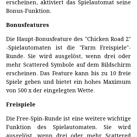
erscheinen, aktiviert das Spielautomat seine
Bonus-Funktion.
Bonusfeatures
Die Haupt-Bonusfeature des "Chicken Road 2"
-Spielautomaten ist die "Farm Freispiele"-
Runde. Sie wird ausgelöst, wenn drei oder
mehr Scattered Symbole auf dem Bildschirm
erscheinen. Das Feature kann bis zu 10 freie
Spiele geben und bietet ein hohes Maximum
von 500 x der eingelegten Wette.
Freispiele
Die Free-Spin-Runde ist eine weitere wichtige
Funktion des Spielautomaten. Sie wird
ausgelöst, wenn drei oder mehr Scattered