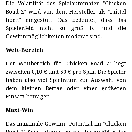
Die Volatilität des Spielautomaten "Chicken
Road 2" wird von dem Hersteller als "mittel
hoch" eingestuft. Das bedeutet, dass das
Spielerfeld nicht zu groß ist und die
Gewinnmöglichkeiten moderat sind.
Wett-Bereich
Der Wettbereich für "Chicken Road 2" liegt
zwischen 0,10 € und 50 € pro Spin. Die Spieler
haben also viel Spielraum zur Auswahl von
dem kleinen Betrag oder einer größeren
Einsatz betragen.
Maxi-Win
Das maximale Gewinn- Potential im "Chicken