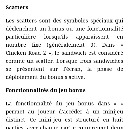
Scatters
Les scatters sont des symboles spéciaux qui
déclenchent un bonus ou une fonctionnalité
particulière lorsqu'ils apparaissent en
nombre fixe (généralement 3). Dans «
Chicken Road 2 », le sandwich est considéré
comme un scatter. Lorsque trois sandwiches
se présentent sur l'écran, la phase de
déploiement du bonus s'active.
Fonctionnalités du jeu bonus
La fonctionnalité du jeu bonus dans « »
permet au joueur d'accéder à un minijeu
distinct. Ce mini-jeu est structuré en huit
parties, avec chaque partie comprenant deux