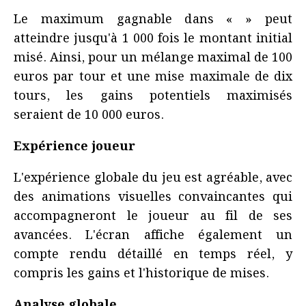
Le maximum gagnable dans « » peut
atteindre jusqu'à 1 000 fois le montant initial
misé. Ainsi, pour un mélange maximal de 100
euros par tour et une mise maximale de dix
tours, les gains potentiels maximisés
seraient de 10 000 euros.
Expérience joueur
L'expérience globale du jeu est agréable, avec
des animations visuelles convaincantes qui
accompagneront le joueur au fil de ses
avancées. L'écran affiche également un
compte rendu détaillé en temps réel, y
compris les gains et l'historique de mises.
Analyse globale