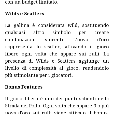
con un budget limitato.
Wilds e Scatters
La gallina è considerata wild, sostituendo
qualsiasi altro simbolo per creare
combinazioni vincenti. L'uovo d'oro
rappresenta lo scatter, attivando il gioco
libero ogni volta che appare sui rulli. La
presenza di Wilds e Scatters aggiunge un
livello di complessità al gioco, rendendolo
più stimolante per i giocatori.
Bonus Features
Il gioco libero è uno dei punti salienti della
Strada del Pollo. Ogni volta che appare 3 o più
uova d'oro sui rulli viene attivato il bonus,