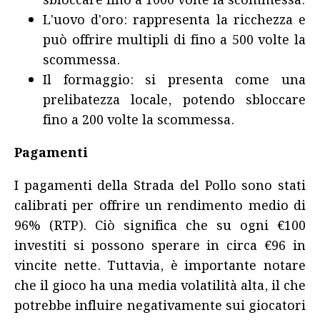
sbloccare fino a 1000 volte la scommessa.
L'uovo d'oro: rappresenta la ricchezza e
può offrire multipli di fino a 500 volte la
scommessa.
Il formaggio: si presenta come una
prelibatezza locale, potendo sbloccare
fino a 200 volte la scommessa.
Pagamenti
I pagamenti della Strada del Pollo sono stati
calibrati per offrire un rendimento medio di
96% (RTP). Ciò significa che su ogni €100
investiti si possono sperare in circa €96 in
vincite nette. Tuttavia, è importante notare
che il gioco ha una media volatilità alta, il che
potrebbe influire negativamente sui giocatori