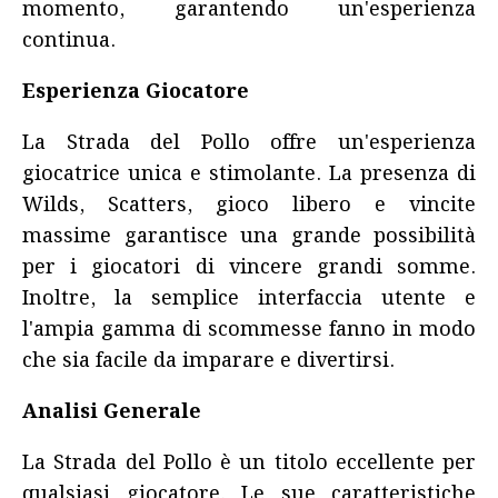
momento, garantendo un'esperienza
continua.
Esperienza Giocatore
La Strada del Pollo offre un'esperienza
giocatrice unica e stimolante. La presenza di
Wilds, Scatters, gioco libero e vincite
massime garantisce una grande possibilità
per i giocatori di vincere grandi somme.
Inoltre, la semplice interfaccia utente e
l'ampia gamma di scommesse fanno in modo
che sia facile da imparare e divertirsi.
Analisi Generale
La Strada del Pollo è un titolo eccellente per
qualsiasi giocatore. Le sue caratteristiche