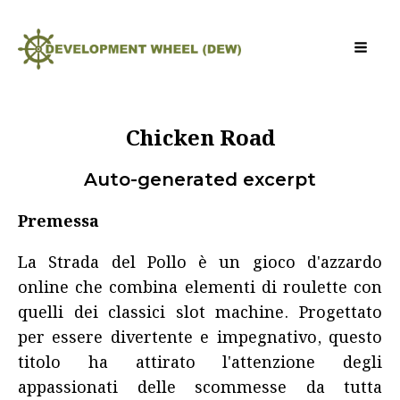
Chicken Road
Auto-generated excerpt
Premessa
La Strada del Pollo è un gioco d'azzardo
online che combina elementi di roulette con
quelli dei classici slot machine. Progettato
per essere divertente e impegnativo, questo
titolo ha attirato l'attenzione degli
appassionati delle scommesse da tutta