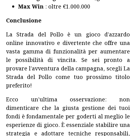
Max Win
: oltre €1.000.000
Conclusione
La Strada del Pollo è un gioco d'azzardo
online innovativo e divertente che offre una
vasta gamma di funzionalità per aumentare
le possibilità di vincita. Se sei pronto a
provare l'avventura della campagna, scegli La
Strada del Pollo come tuo prossimo titolo
preferito!
Ecco un'ultima osservazione: non
dimenticare che la giusta gestione dei tuoi
fondi è fondamentale per goderti al meglio le
esperienze di gioco. È essenziale stabilire una
strategia e adottare tecniche responsabili,