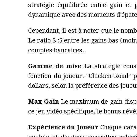
stratégie équilibrée entre gain et
dynamique avec des moments d'épate et
Cependant, il est à noter que le nombr
Le ratio 3 :5 entre les gains bas (mo
comptes bancaires.
Gamme de mise
La stratégie con
fonction du joueur. "Chicken Road" 
dollars, selon la préférence des joueu
Max Gain
Le maximum de gain dispon
ce jeu vidéo spécifique, le bonus révè
Expérience du Joueur
Chaque carac