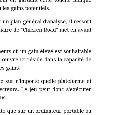
tout en gardant cette touche ludique
les gains potentiels.
 un plan général d'analyse, il ressort
ficiaire de "Chicken Road" met en avant
ents où un gain élevé est souhaitable
 œuvre ici réside dans la capacité de
es gains.
e sur n'importe quelle plateforme et
ecteurs. Le jeu peut donc s'exécuter
us.
lette que sur un ordinateur portable ou