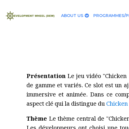
ABOUT US
PROGRAMMES/P
Présentation
Le jeu vidéo "Chicken 
de gamme et variés. Ce slot est un a
immersive et animée. Dans ce compt
aspect clé qui la distingue du
Chicken
Thème
Le thème central de "Chicken
Les développeurs ont choisi une tou