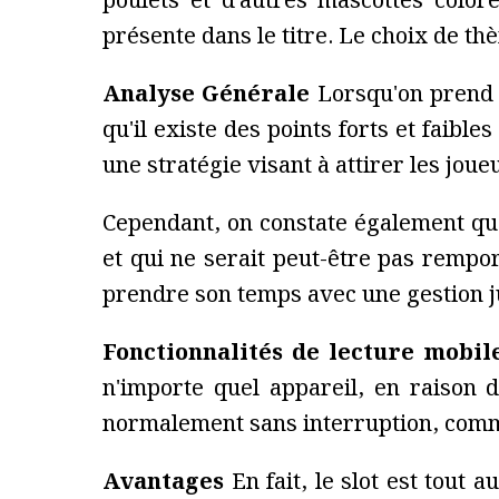
poulets et d'autres mascottes color
présente dans le titre. Le choix de t
Analyse Générale
Lorsqu'on prend t
qu'il existe des points forts et faibl
une stratégie visant à attirer les joue
Cependant, on constate également qu'
et qui ne serait peut-être pas rempo
prendre son temps avec une gestion ju
Fonctionnalités de lecture mobi
n'importe quel appareil, en raison 
normalement sans interruption, comme
Avantages
En fait, le slot est tout 