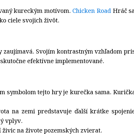
ixovaný kureckým motívom.
Chicken Road
Hráč sa 
 ciele svojich živôt.
y zaujímavá. Svojím kontrastným vzhľadom prispi
ú skutočne efektívne implementované.
 symbolom tejto hry je kurečka sama. Kurička
vota na zemi predstavuje ďalší krátke spojenie 
ý vplyv.
í živic na živote pozemských zvierat.