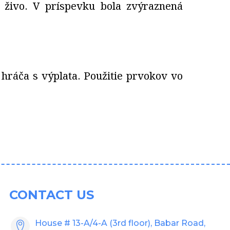
 živo. V príspevku bola zvýraznená
ráča s výplata. Použitie prvokov vo
CONTACT US
House # 13-A/4-A (3rd floor), Babar Road,