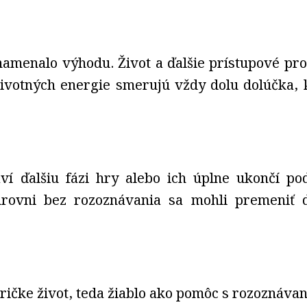
namenalo výhodu. Život a ďalšie prístupové pr
votných energie smerujú vždy dolu dolúčka, kd
ví ďalšiu fázi hry alebo ich úplne ukončí po
úrovni bez rozoznávania sa mohli premeniť
ičke život, teda žiablo ako pomôc s rozoznávan