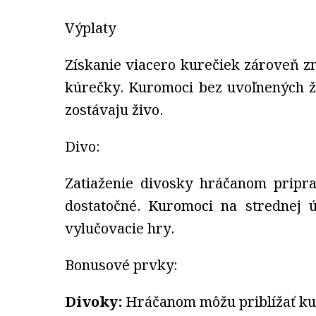
Výplaty
Získanie viacero kurečiek zároveň z
kúrečky. Kuromoci bez uvoľnených ži
zostávaju živo.
Divo:
Zatiaženie divosky hráčanom pripra
dostatočné. Kuromoci na strednej 
vylučovacie hry.
Bonusové prvky:
Divoky:
Hráčanom môžu priblížať kur