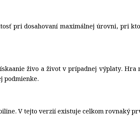
itosť pri dosahovaní maximálnej úrovni, pri kt
skaanie živo a život v prípadnej výplaty. Hra 
cej podmienke.
iline. V tejto verzií existuje celkom rovnaký p