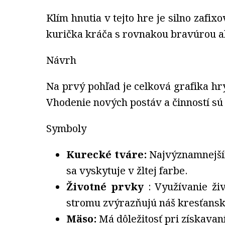
Klím hnutia v tejto hre je silno zaf
kurička kráča s rovnakou bravúrou ako
Návrh
Na prvý pohľad je celková grafika hr
Vhodenie nových postáv a činností s
Symboly
Kurecké tváre:
Najvýznamnejším
sa vyskytuje v žltej farbe.
Životné prvky
: Využívanie ži
stromu zvýrazňujú náš kresťansk
Mäso:
Má dôležitosť pri získavan