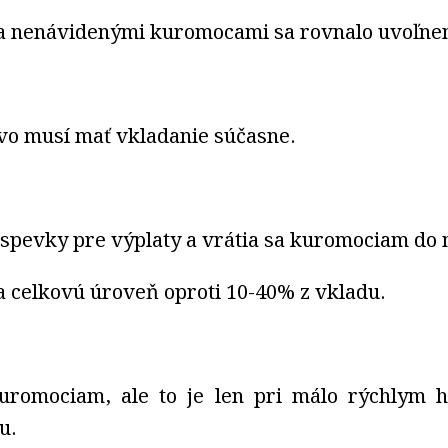
 a nenávidenými kuromocami sa rovnalo uvoľne
vo musí mať vkladanie súčasne.
íspevky pre výplaty a vrátia sa kuromociam do 
 celkovú úroveň oproti 10-40% z vkladu.
uromociam, ale to je len pri málo rýchlym h
u.