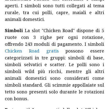
aperti. I simboli sono tutti collegati al tema
rurale, tra cui polli, capre, maiali e altri
animali domestici.
Simboli
La slot "Chicken Road" dispone di 5
ruote con 3 righe per ogni rotazione,
offrendo 243 moduli di pagamento. I simboli
Chicken Road gratis
possono essere
categorizzati in tre gruppi: simboli di base,
simboli selvatici e scatter. Le polli sono i
simboli wild più ricchi, mentre gli altri
animali domestici sono considerati come
simboli standard. Gli scimmie appollaiate sul
tetto sono presenti solo durante le rotazioni
con bonus.