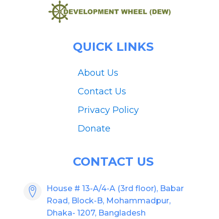
QUICK LINKS
About Us
Contact Us
Privacy Policy
Donate
CONTACT US
House # 13-A/4-A (3rd floor), Babar
Road, Block-B, Mohammadpur,
Dhaka- 1207, Bangladesh