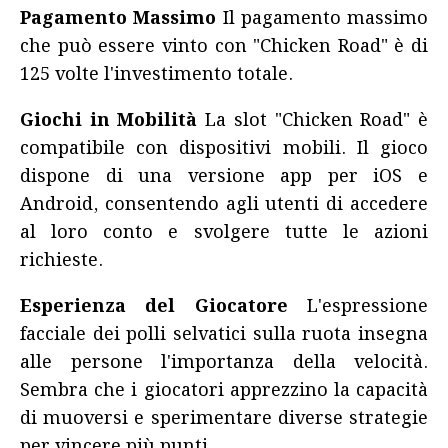
Pagamento Massimo
Il pagamento massimo
che può essere vinto con "Chicken Road" è di
125 volte l'investimento totale.
Giochi in Mobilità
La slot "Chicken Road" è
compatibile con dispositivi mobili. Il gioco
dispone di una versione app per iOS e
Android, consentendo agli utenti di accedere
al loro conto e svolgere tutte le azioni
richieste.
Esperienza del Giocatore
L'espressione
facciale dei polli selvatici sulla ruota insegna
alle persone l'importanza della velocità.
Sembra che i giocatori apprezzino la capacità
di muoversi e sperimentare diverse strategie
per vincere più punti.