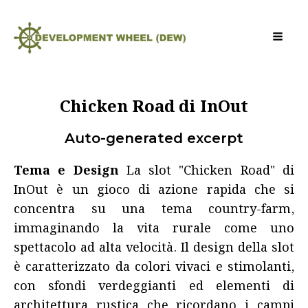
Chicken Road di InOut
Auto-generated excerpt
Tema e Design
La slot "Chicken Road" di
InOut è un gioco di azione rapida che si
concentra su una tema country-farm,
immaginando la vita rurale come uno
spettacolo ad alta velocità. Il design della slot
è caratterizzato da colori vivaci e stimolanti,
con sfondi verdeggianti ed elementi di
architettura rustica che ricordano i campi