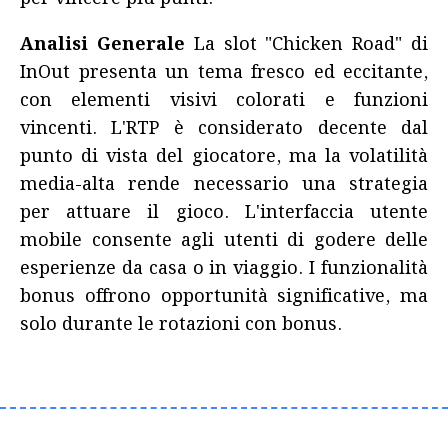
Analisi Generale
La slot "Chicken Road" di
InOut presenta un tema fresco ed eccitante,
con elementi visivi colorati e funzioni
vincenti. L'RTP è considerato decente dal
punto di vista del giocatore, ma la volatilità
media-alta rende necessario una strategia
per attuare il gioco. L'interfaccia utente
mobile consente agli utenti di godere delle
esperienze da casa o in viaggio. I funzionalità
bonus offrono opportunità significative, ma
solo durante le rotazioni con bonus.