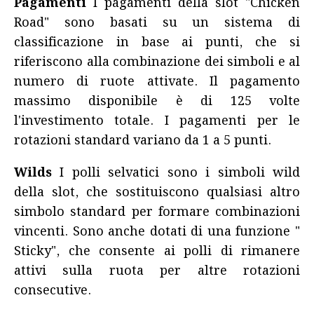
Pagamenti
I pagamenti della slot "Chicken
Road" sono basati su un sistema di
classificazione in base ai punti, che si
riferiscono alla combinazione dei simboli e al
numero di ruote attivate. Il pagamento
massimo disponibile è di 125 volte
l'investimento totale. I pagamenti per le
rotazioni standard variano da 1 a 5 punti.
Wilds
I polli selvatici sono i simboli wild
della slot, che sostituiscono qualsiasi altro
simbolo standard per formare combinazioni
vincenti. Sono anche dotati di una funzione "
Sticky", che consente ai polli di rimanere
attivi sulla ruota per altre rotazioni
consecutive.