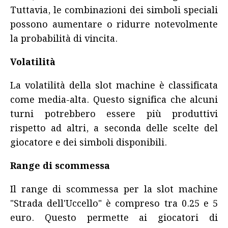
Tuttavia, le combinazioni dei simboli speciali
possono aumentare o ridurre notevolmente
la probabilità di vincita.
Volatilità
La volatilità della slot machine è classificata
come media-alta. Questo significa che alcuni
turni potrebbero essere più produttivi
rispetto ad altri, a seconda delle scelte del
giocatore e dei simboli disponibili.
Range di scommessa
Il range di scommessa per la slot machine
"Strada dell'Uccello" è compreso tra 0.25 e 5
euro. Questo permette ai giocatori di