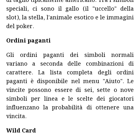
di taglio tipicamente americano. Tra i simboli
speciali, ci sono il gallo (il "uccello" della
slot), la stella, l'animale esotico e le immagini
del poker.
Ordini paganti
Gli ordini paganti dei simboli normali
variano a seconda delle combinazioni di
carattere. La lista completa degli ordini
paganti è disponibile nel menu "Aiuto". Le
vincite possono essere di sei, sette o nove
simboli per linea e le scelte dei giocatori
influenzano la probabilità di ottenere una
vincita.
Wild Card