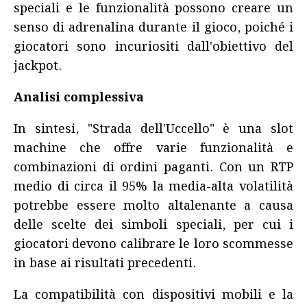
speciali e le funzionalità possono creare un
senso di adrenalina durante il gioco, poiché i
giocatori sono incuriositi dall'obiettivo del
jackpot.
Analisi complessiva
In sintesi, "Strada dell'Uccello" è una slot
machine che offre varie funzionalità e
combinazioni di ordini paganti. Con un RTP
medio di circa il 95% la media-alta volatilità
potrebbe essere molto altalenante a causa
delle scelte dei simboli speciali, per cui i
giocatori devono calibrare le loro scommesse
in base ai risultati precedenti.
La compatibilità con dispositivi mobili e la