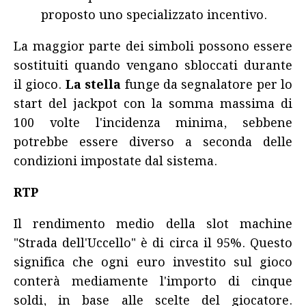
proposto uno specializzato incentivo.
La maggior parte dei simboli possono essere
sostituiti quando vengano sbloccati durante
il gioco.
La stella
funge da segnalatore per lo
start del jackpot con la somma massima di
100 volte l'incidenza minima, sebbene
potrebbe essere diverso a seconda delle
condizioni impostate dal sistema.
RTP
Il rendimento medio della slot machine
"Strada dell'Uccello" è di circa il 95%. Questo
significa che ogni euro investito sul gioco
conterà mediamente l'importo di cinque
soldi, in base alle scelte del giocatore.