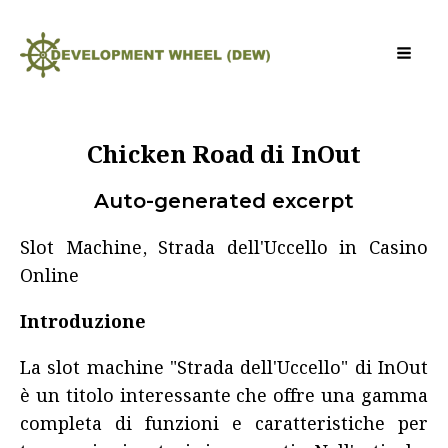
Chicken Road di InOut
Auto-generated excerpt
Slot Machine, Strada dell'Uccello in Casino
Online
Introduzione
La slot machine "Strada dell'Uccello" di InOut
è un titolo interessante che offre una gamma
completa di funzioni e caratteristiche per