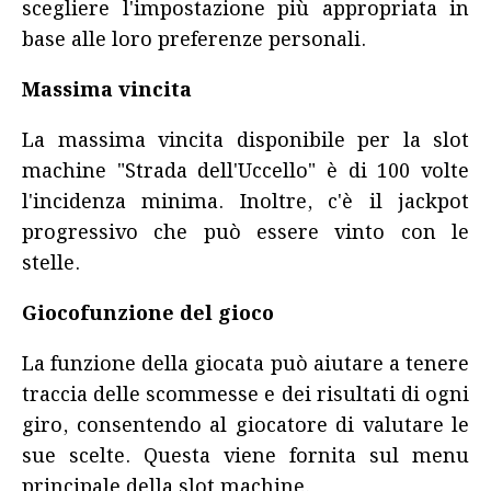
scegliere l'impostazione più appropriata in
base alle loro preferenze personali.
Massima vincita
La massima vincita disponibile per la slot
machine "Strada dell'Uccello" è di 100 volte
l'incidenza minima. Inoltre, c'è il jackpot
progressivo che può essere vinto con le
stelle.
Giocofunzione del gioco
La funzione della giocata può aiutare a tenere
traccia delle scommesse e dei risultati di ogni
giro, consentendo al giocatore di valutare le
sue scelte. Questa viene fornita sul menu
principale della slot machine.