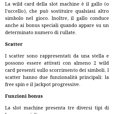
La wild card della slot machine è il gallo (o
l'uccello), che può sostituire qualsiasi altro
simbolo nel gioco. Inoltre, il gallo conduce
anche ai bonus speciali quando appare su un
determinato numero di rullate.
Scatter
I scatter sono rappresentati da una stella e
possono essere attivati con almeno 2 wild
card presenti sullo scorrimento dei simboli. I
scatter hanno due funzionalità principali: la
free spin e il jackpot progressive.
Funzioni bonus
La slot machine presenta tre diversi tipi di