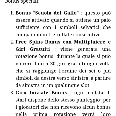
bonus speciali:
Bonus "Scuola del Gallo"
: questo può
essere attivato quando si ottiene un paio
sufficiente con i simboli selvatici che
compaiono in tre rullate consecutive.
Free Spins Bonus con Multiplaiere e
Giri Gratuiti
: viene generata una
rotazione bonus, durante la quale si può
vincere fino a 30 giri gratuiti ogni volta
che si raggiunge l'ordine dei sei o più
simboli da destra verso sinistra, a partire
da sinistra in un qualunque slot.
Giro Iniziale Bonus
: ogni rullata di
start dispone dello stesso punteggio; per
i giocatori che non ricevono alcun bonus
nella prima rotazione verrà loro