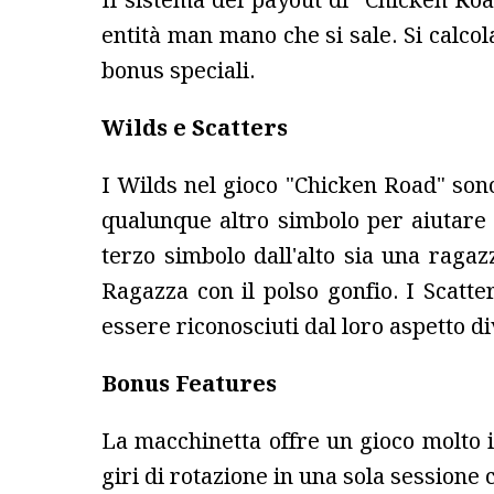
Il sistema dei payout di "Chicken Roa
entità man mano che si sale. Si calco
bonus speciali.
Wilds e Scatters
I Wilds nel gioco "Chicken Road" sono 
qualunque altro simbolo per aiutare
terzo simbolo dall'alto sia una ragaz
Ragazza con il polso gonfio. I Scatt
essere riconosciuti dal loro aspetto di
Bonus Features
La macchinetta offre un gioco molto 
giri di rotazione in una sola sessione 