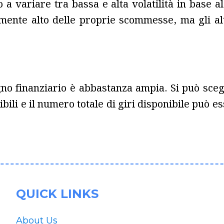
 a variare tra bassa e alta volatilità in base al 
mente alto delle proprie scommesse, ma gli al
egno finanziario è abbastanza ampia. Si può sceg
bili e il numero totale di giri disponibile può
QUICK LINKS
About Us