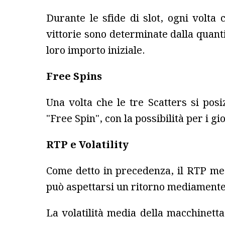
Durante le sfide di slot, ogni volta
vittorie sono determinate dalla quanti
loro importo iniziale.
Free Spins
Una volta che le tre Scatters si posi
"Free Spin", con la possibilità per i gi
RTP e Volatility
Come detto in precedenza, il RTP medi
può aspettarsi un ritorno mediamente
La volatilità media della macchinetta