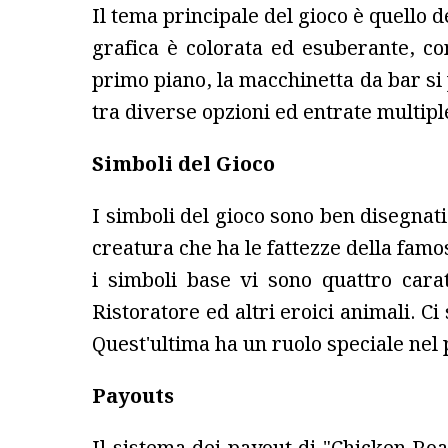
Il tema principale del gioco è quello 
grafica è colorata ed esuberante, con
primo piano, la macchinetta da bar si 
tra diverse opzioni ed entrate multipl
Simboli del Gioco
I simboli del gioco sono ben disegnati
creatura che ha le fattezze della famo
i simboli base vi sono quattro carat
Ristoratore ed altri eroici animali. Ci
Quest'ultima ha un ruolo speciale nel p
Payouts