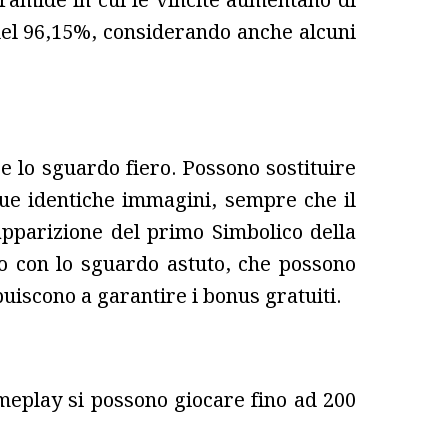
iramide in cui le vincite aumentano di
 del 96,15%, considerando anche alcuni
 e lo sguardo fiero. Possono sostituire
ue identiche immagini, sempre che il
'apparizione del primo Simbolico della
so con lo sguardo astuto, che possono
buiscono a garantire i bonus gratuiti.
meplay si possono giocare fino ad 200