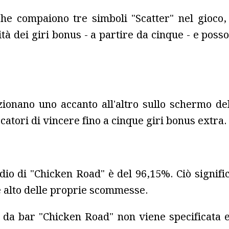
 che compaiono tre simboli "Scatter" nel gioco,
tà dei giri bonus - a partire da cinque - e posson
zionano uno accanto all'altro sullo schermo de
ocatori di vincere fino a cinque giri bonus extra.
o di "Chicken Road" è del 96,15%. Ciò significa
 alto delle proprie scommesse.
 da bar "Chicken Road" non viene specificata e