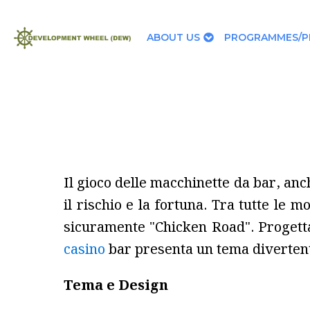
ABOUT US
PROGRAMMES/P
Il gioco delle macchinette da bar, an
il rischio e la fortuna. Tra tutte le 
sicuramente "Chicken Road". Progett
casino
bar presenta un tema divertente
Tema e Design