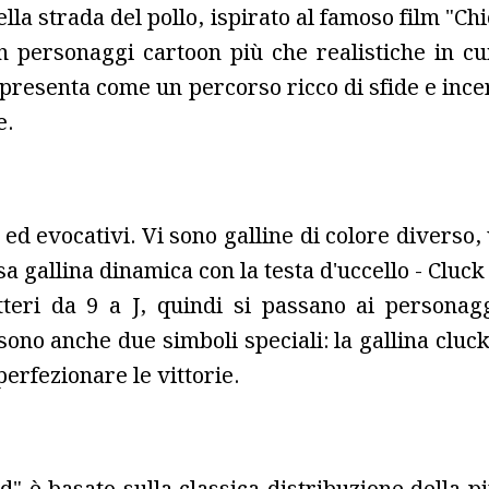
della strada del pollo, ispirato al famoso film 
 personaggi cartoon più che realistiche in cui
presenta come un percorso ricco di sfide e ince
e.
 ed evocativi. Vi sono galline di colore diverso
sa gallina dinamica con la testa d'uccello - Clu
teri da 9 a J, quindi si passano ai personagg
 sono anche due simboli speciali: la gallina cluc
erfezionare le vittorie.