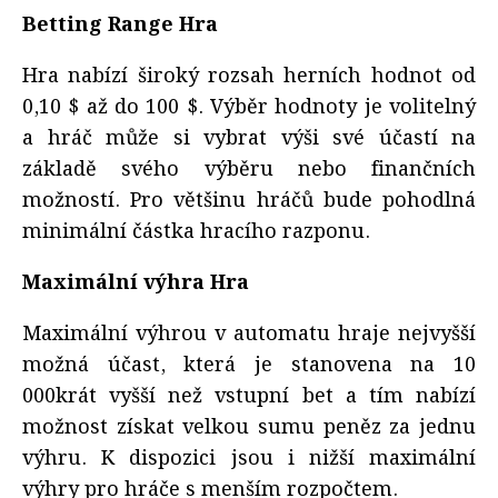
Betting Range Hra
Hra nabízí široký rozsah herních hodnot od
0,10 $ až do 100 $. Výběr hodnoty je volitelný
a hráč může si vybrat výši své účastí na
základě svého výběru nebo finančních
možností. Pro většinu hráčů bude pohodlná
minimální částka hracího razponu.
Maximální výhra Hra
Maximální výhrou v automatu hraje nejvyšší
možná účast, která je stanovena na 10
000krát vyšší než vstupní bet a tím nabízí
možnost získat velkou sumu peněz za jednu
výhru. K dispozici jsou i nižší maximální
výhry pro hráče s menším rozpočtem.