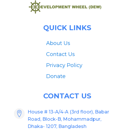
QUICK LINKS
About Us
Contact Us
Privacy Policy
Donate
CONTACT US
House # 13-A/4-A (3rd floor), Babar
Road, Block-B, Mohammadpur,
Dhaka- 1207, Bangladesh