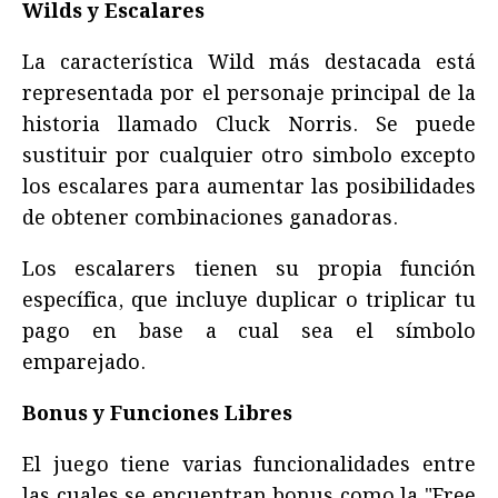
Wilds y Escalares
La característica Wild más destacada está
representada por el personaje principal de la
historia llamado Cluck Norris. Se puede
sustituir por cualquier otro simbolo excepto
los escalares para aumentar las posibilidades
de obtener combinaciones ganadoras.
Los escalarers tienen su propia función
específica, que incluye duplicar o triplicar tu
pago en base a cual sea el símbolo
emparejado.
Bonus y Funciones Libres
El juego tiene varias funcionalidades entre
las cuales se encuentran bonus como la "Free