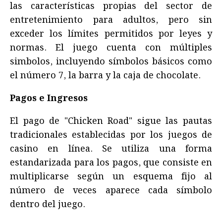
las características propias del sector de
entretenimiento para adultos, pero sin
exceder los límites permitidos por leyes y
normas. El juego cuenta con múltiples
simbolos, incluyendo símbolos básicos como
el número 7, la barra y la caja de chocolate.
Pagos e Ingresos
El pago de "Chicken Road" sigue las pautas
tradicionales establecidas por los juegos de
casino en línea. Se utiliza una forma
estandarizada para los pagos, que consiste en
multiplicarse según un esquema fijo al
número de veces aparece cada símbolo
dentro del juego.