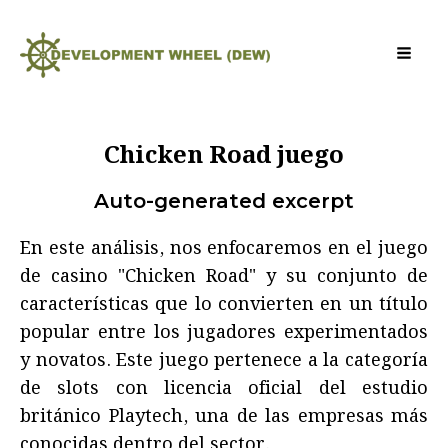
Chicken Road juego
Auto-generated excerpt
En este análisis, nos enfocaremos en el juego
de casino "Chicken Road" y su conjunto de
características que lo convierten en un título
popular entre los jugadores experimentados
y novatos. Este juego pertenece a la categoría
de slots con licencia oficial del estudio
británico Playtech, una de las empresas más
conocidas dentro del sector.