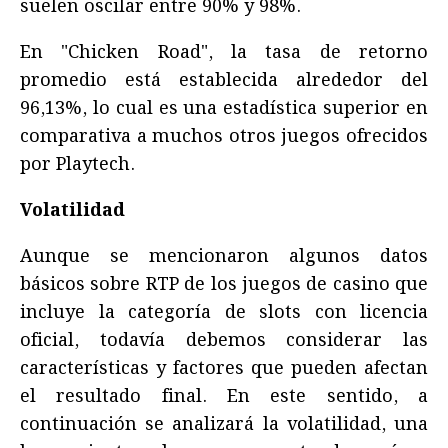
suelen oscilar entre 90% y 98%.
En "Chicken Road", la tasa de retorno
promedio está establecida alrededor del
96,13%, lo cual es una estadística superior en
comparativa a muchos otros juegos ofrecidos
por Playtech.
Volatilidad
Aunque se mencionaron algunos datos
básicos sobre RTP de los juegos de casino que
incluye la categoría de slots con licencia
oficial, todavía debemos considerar las
características y factores que pueden afectan
el resultado final. En este sentido, a
continuación se analizará la volatilidad, una