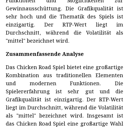
Funktionen und Möglichkeiten zur
Gewinnausschüttung. Die Grafikqualität ist
sehr hoch und die Thematik des Spiels ist
einzigartig. Der RTP-Wert liegt im
Durchschnitt, während die Volatilität als
"mittel" bezeichnet wird.
Zusammenfassende Analyse
Das Chicken Road Spiel bietet eine großartige
Kombination aus traditionellen Elementen
und modernen Funktionen. Die
Spielererfahrung ist sehr gut und die
Grafikqualität ist einzigartig. Der RTP-Wert
liegt im Durchschnitt, während die Volatilität
als "mittel" bezeichnet wird. Insgesamt ist
das Chicken Road Spiel eine großartige Wahl