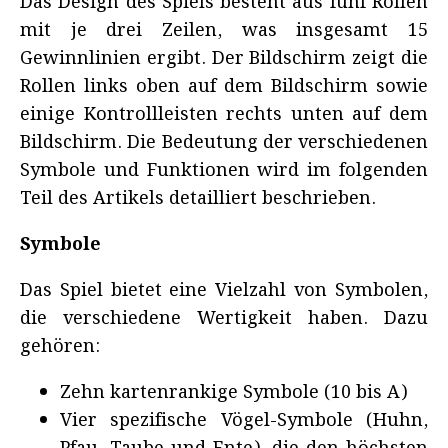
Das Design des Spiels besteht aus fünf Rollen
mit je drei Zeilen, was insgesamt 15
Gewinnlinien ergibt. Der Bildschirm zeigt die
Rollen links oben auf dem Bildschirm sowie
einige Kontrollleisten rechts unten auf dem
Bildschirm. Die Bedeutung der verschiedenen
Symbole und Funktionen wird im folgenden
Teil des Artikels detailliert beschrieben.
Symbole
Das Spiel bietet eine Vielzahl von Symbolen,
die verschiedene Wertigkeit haben. Dazu
gehören:
Zehn kartenrankige Symbole (10 bis A)
Vier spezifische Vögel-Symbole (Huhn,