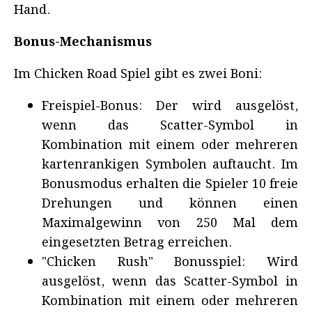
Hand.
Bonus-Mechanismus
Im Chicken Road Spiel gibt es zwei Boni:
Freispiel-Bonus: Der wird ausgelöst,
wenn das Scatter-Symbol in
Kombination mit einem oder mehreren
kartenrankigen Symbolen auftaucht. Im
Bonusmodus erhalten die Spieler 10 freie
Drehungen und können einen
Maximalgewinn von 250 Mal dem
eingesetzten Betrag erreichen.
"Chicken Rush" Bonusspiel: Wird
ausgelöst, wenn das Scatter-Symbol in
Kombination mit einem oder mehreren