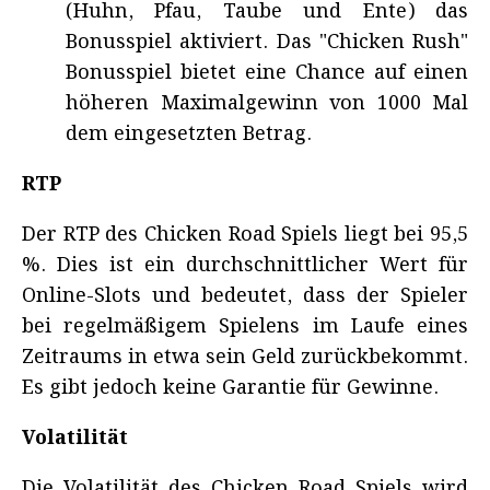
(Huhn, Pfau, Taube und Ente) das
Bonusspiel aktiviert. Das "Chicken Rush"
Bonusspiel bietet eine Chance auf einen
höheren Maximalgewinn von 1000 Mal
dem eingesetzten Betrag.
RTP
Der RTP des Chicken Road Spiels liegt bei 95,5
%. Dies ist ein durchschnittlicher Wert für
Online-Slots und bedeutet, dass der Spieler
bei regelmäßigem Spielens im Laufe eines
Zeitraums in etwa sein Geld zurückbekommt.
Es gibt jedoch keine Garantie für Gewinne.
Volatilität
Die Volatilität des Chicken Road Spiels wird