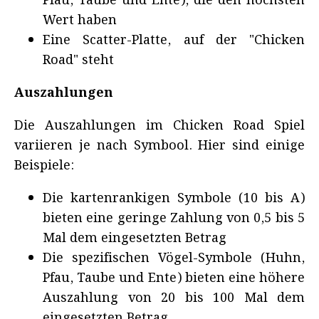
Pfau, Taube und Ente), die den höchsten
Wert haben
Eine Scatter-Platte, auf der "Chicken
Road" steht
Auszahlungen
Die Auszahlungen im Chicken Road Spiel
variieren je nach Symbool. Hier sind einige
Beispiele:
Die kartenrankigen Symbole (10 bis A)
bieten eine geringe Zahlung von 0,5 bis 5
Mal dem eingesetzten Betrag
Die spezifischen Vögel-Symbole (Huhn,
Pfau, Taube und Ente) bieten eine höhere
Auszahlung von 20 bis 100 Mal dem
eingesetzten Betrag