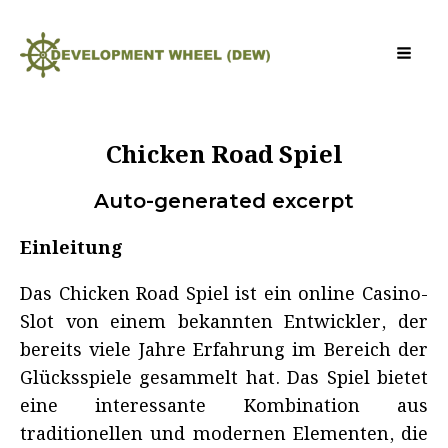
Chicken Road Spiel
Auto-generated excerpt
Einleitung
Das Chicken Road Spiel ist ein online Casino-
Slot von einem bekannten Entwickler, der
bereits viele Jahre Erfahrung im Bereich der
Glücksspiele gesammelt hat. Das Spiel bietet
eine interessante Kombination aus
traditionellen und modernen Elementen, die