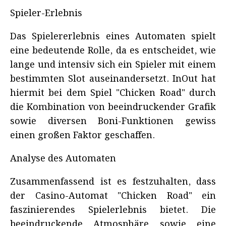
Spieler-Erlebnis
Das Spielererlebnis eines Automaten spielt
eine bedeutende Rolle, da es entscheidet, wie
lange und intensiv sich ein Spieler mit einem
bestimmten Slot auseinandersetzt. InOut hat
hiermit bei dem Spiel "Chicken Road" durch
die Kombination von beeindruckender Grafik
sowie diversen Boni-Funktionen gewiss
einen großen Faktor geschaffen.
Analyse des Automaten
Zusammenfassend ist es festzuhalten, dass
der Casino-Automat "Chicken Road" ein
faszinierendes Spielerlebnis bietet. Die
beeindruckende Atmosphäre sowie eine