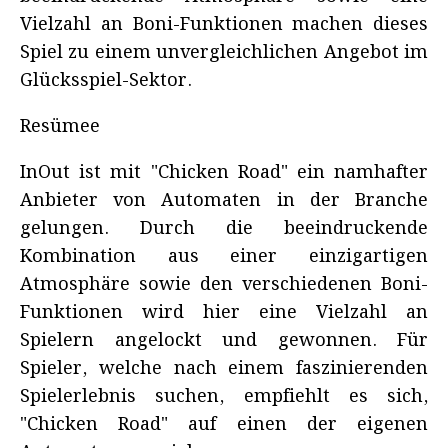
Vielzahl an Boni-Funktionen machen dieses
Spiel zu einem unvergleichlichen Angebot im
Glücksspiel-Sektor.
Resümee
InOut ist mit "Chicken Road" ein namhafter
Anbieter von Automaten in der Branche
gelungen. Durch die beeindruckende
Kombination aus einer einzigartigen
Atmosphäre sowie den verschiedenen Boni-
Funktionen wird hier eine Vielzahl an
Spielern angelockt und gewonnen. Für
Spieler, welche nach einem faszinierenden
Spielerlebnis suchen, empfiehlt es sich,
"Chicken Road" auf einen der eigenen