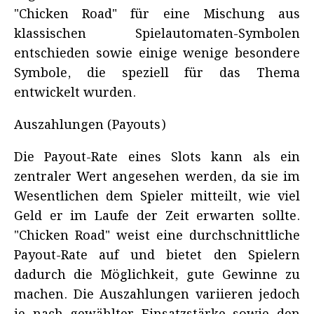
"Chicken Road" für eine Mischung aus
klassischen Spielautomaten-Symbolen
entschieden sowie einige wenige besondere
Symbole, die speziell für das Thema
entwickelt wurden.
Auszahlungen (Payouts)
Die Payout-Rate eines Slots kann als ein
zentraler Wert angesehen werden, da sie im
Wesentlichen dem Spieler mitteilt, wie viel
Geld er im Laufe der Zeit erwarten sollte.
"Chicken Road" weist eine durchschnittliche
Payout-Rate auf und bietet den Spielern
dadurch die Möglichkeit, gute Gewinne zu
machen. Die Auszahlungen variieren jedoch