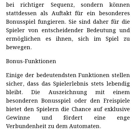
bei richtiger Sequenz, sondern können
stattdessen als Auftakt für ein besonderes
Bonusspiel fungieren. Sie sind daher für die
Spieler von entscheidender Bedeutung und
ermöglichen es ihnen, sich im Spiel zu
bewegen.
Bonus-Funktionen
Einige der bedeutendsten Funktionen stellen
sicher, dass das Spielerlebnis stets lebendig
bleibt. Die Auszeichnung mit einem
besonderen Bonusspiel oder den Freispiele
bietet den Spielern die Chance auf exklusive
Gewinne und fördert eine enge
Verbundenheit zu dem Automaten.