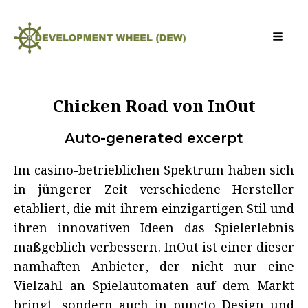
Chicken Road von InOut
Auto-generated excerpt
Im casino-betrieblichen Spektrum haben sich
in jüngerer Zeit verschiedene Hersteller
etabliert, die mit ihrem einzigartigen Stil und
ihren innovativen Ideen das Spielerlebnis
maßgeblich verbessern. InOut ist einer dieser
namhaften Anbieter, der nicht nur eine
Vielzahl an Spielautomaten auf dem Markt
bringt, sondern auch in puncto Design und