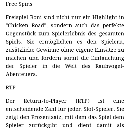
Free Spins
Freispiel-Boni sind nicht nur ein Highlight in
"Chicken Road", sondern auch das perfekte
Gegenstück zum Spielerlebnis des gesamten
Spiels. Sie ermöglichen es den Spielern,
zusätzliche Gewinne ohne eigene Einsätze zu
machen und fördern somit die Eintauchung
der Spieler in die Welt des Raubvogel-
Abenteuers.
RTP
Der Return-to-Player (RTP) ist eine
entscheidende Zahl für jeden Slot-Spieler. Sie
zeigt den Prozentsatz, mit dem das Spiel dem
Spieler zurückgibt und dient damit als