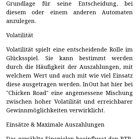
Grundlage für seine Entscheidung, bei
diesem oder einem anderen Automaten
anzulegen.
Volatilität
Volatilität spielt eine entscheidende Rolle im
Glücksspiel. Sie kann bestimmt werden
durch die Häufigkeit der Auszahlungen, mit
welchem Wert und auch mit wie viel Einsatz
diese ausgetragen werden. InOut hat hier bei
"Chicken Road" eine angemessene Mischung
zwischen hoher Volatilität und erreichbarer
Gewinnmöglichkeiten verwirklicht.
Einsätze & Maximale Auszahlungen