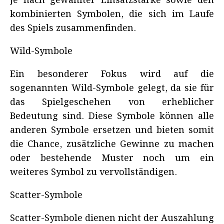
je nach gewählter Einsatzstärke sowie den
kombinierten Symbolen, die sich im Laufe
des Spiels zusammenfinden.
Wild-Symbole
Ein besonderer Fokus wird auf die
sogenannten Wild-Symbole gelegt, da sie für
das Spielgeschehen von erheblicher
Bedeutung sind. Diese Symbole können alle
anderen Symbole ersetzen und bieten somit
die Chance, zusätzliche Gewinne zu machen
oder bestehende Muster noch um ein
weiteres Symbol zu vervollständigen.
Scatter-Symbole
Scatter-Symbole dienen nicht der Auszahlung