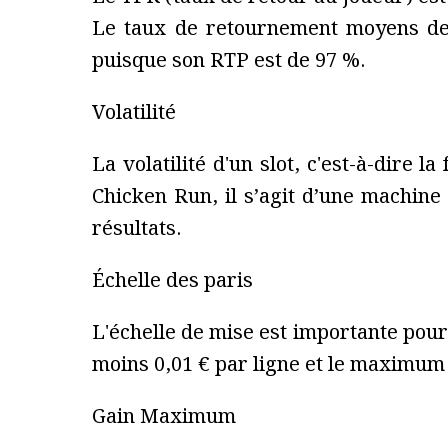
Le taux de retournement moyens des
puisque son RTP est de 97 %.
Volatilité
La volatilité d'un slot, c'est-à-dire 
Chicken Run, il s’agit d’une machine
résultats.
Échelle des paris
L'échelle de mise est importante pour 
moins 0,01 € par ligne et le maximum d
Gain Maximum