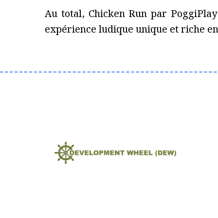
Au total, Chicken Run par PoggiPlay
expérience ludique unique et riche e