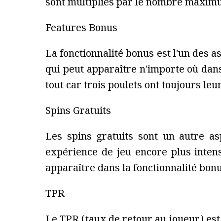
sont multipliés par le nombre maximu
Features Bonus
La fonctionnalité bonus est l'un des a
qui peut apparaître n'importe où dans
tout car trois poulets ont toujours leu
Spins Gratuits
Les spins gratuits sont un autre as
expérience de jeu encore plus inten
apparaître dans la fonctionnalité bonu
TPR
Le TPR (taux de retour au joueur) es