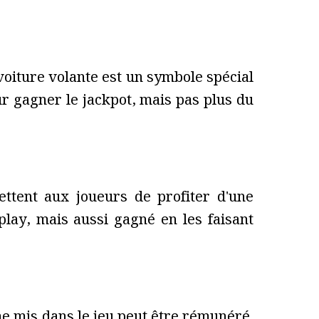
 voiture volante est un symbole spécial
ur gagner le jackpot, mais pas plus du
ettent aux joueurs de profiter d'une
lay, mais aussi gagné en les faisant
e mis dans le jeu peut être rémunéré.