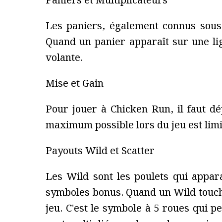
Paniers et Multiplicateurs
Les paniers, également connus sous 
Quand un panier apparaît sur une lig
volante.
Mise et Gain
Pour jouer à Chicken Run, il faut d
maximum possible lors du jeu est limi
Payouts Wild et Scatter
Les Wild sont les poulets qui appara
symboles bonus. Quand un Wild touche 
jeu. C'est le symbole à 5 roues qui pe