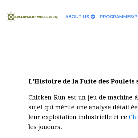
ABOUT US
PROGRAMMES/P
L'Histoire de la Fuite des Poulet
Chicken Run est un jeu de machine à 
sujet qui mérite une analyse détaillée
leur exploitation industrielle et ce
Ch
les joueurs.