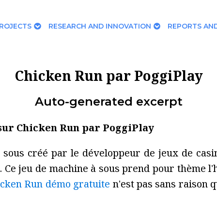
ROJECTS
RESEARCH AND INNOVATION
REPORTS AND
Chicken Run par PoggiPlay
Auto-generated excerpt
s sur Chicken Run par PoggiPlay
sous créé par le développeur de jeux de casino 
. Ce jeu de machine à sous prend pour thème l'h
icken Run démo gratuite
n'est pas sans raison qu