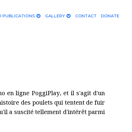
 PUBLICATIONS
GALLERY
CONTACT
DONATE
en ligne PoggiPlay, et il s'agit d'un
istoire des poulets qui tentent de fuir
'il a suscité tellement d'intérêt parmi