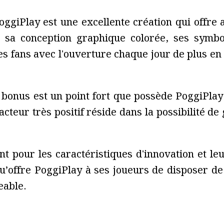
ggiPlay est une excellente création qui offre
 à sa conception graphique colorée, ses symbo
 fans avec l'ouverture chaque jour de plus en 
 bonus est un point fort que possède PoggiPlay d
teur très positif réside dans la possibilité de
nt pour les caractéristiques d'innovation et le
qu’offre PoggiPlay à ses joueurs de disposer 
eable.