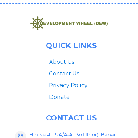
QUICK LINKS
About Us
Contact Us
Privacy Policy
Donate
CONTACT US
House # 13-A/4-A (3rd floor), Babar