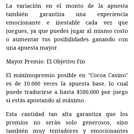
La variación en el monto de la apuesta
también garantiza una experiencia
emocionante e inestable cada vez que
juegues, ya que puedes jugar al mismo costo
o aumentar tus posibilidades ganando con
una apuesta mayor.
Mayor Premio: El Objetivo Fin
El máximopremio posible en "Cocoa Casino"
es de 10.000 veces la apuesta base, lo cual
puede traducirse a hasta $500,000 por juego
si estás apostando al máximo.
Esta cantidad tan alta garantiza que los
premios no serán solo generosos, sino
también muy tentadores y emocionantes