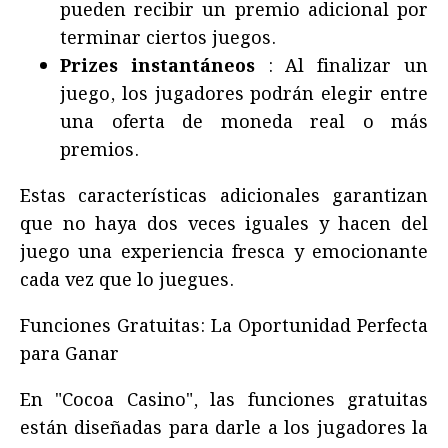
pueden recibir un premio adicional por
terminar ciertos juegos.
Prizes instantáneos
: Al finalizar un
juego, los jugadores podrán elegir entre
una oferta de moneda real o más
premios.
Estas características adicionales garantizan
que no haya dos veces iguales y hacen del
juego una experiencia fresca y emocionante
cada vez que lo juegues.
Funciones Gratuitas: La Oportunidad Perfecta
para Ganar
En "Cocoa Casino", las funciones gratuitas
están diseñadas para darle a los jugadores la