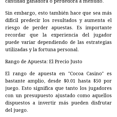
cantidad ganadora o perdedora a menudo.
Sin embargo, esto también hace que sea más
difícil predecir los resultados y aumenta el
riesgo de perder apuestas. Es importante
recordar que la experiencia del jugador
puede variar dependiendo de las estrategias
utilizadas y la fortuna personal.
Rango de Apuesta: El Precio Justo
El rango de apuesta en "Cocoa Casino" es
bastante amplio, desde $0.01 hasta $50 por
juego. Esto significa que tanto los jugadores
con un presupuesto ajustado como aquellos
dispuestos a invertir más pueden disfrutar
del juego.