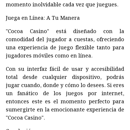
momento inolvidable cada vez que juegues.
Juega en Línea: A Tu Manera
"Cocoa Casino" está diseñado con la
comodidad del jugador a cuestas, ofreciendo
una experiencia de juego flexible tanto para
jugadores móviles como en línea.
Con su interfaz fácil de usar y accesibilidad
total desde cualquier dispositivo, podrás
jugar cuando, donde y cómo lo desees. Si eres
un fanático de los juegos por internet,
entonces este es el momento perfecto para
sumergirte en la emocionante experiencia de
"Cocoa Casino".