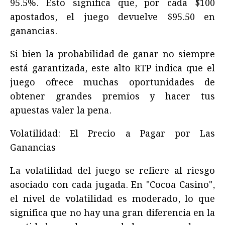
95.5%. Esto significa que, por cada $100
apostados, el juego devuelve $95.50 en
ganancias.
Si bien la probabilidad de ganar no siempre
está garantizada, este alto RTP indica que el
juego ofrece muchas oportunidades de
obtener grandes premios y hacer tus
apuestas valer la pena.
Volatilidad: El Precio a Pagar por Las
Ganancias
La volatilidad del juego se refiere al riesgo
asociado con cada jugada. En "Cocoa Casino",
el nivel de volatilidad es moderado, lo que
significa que no hay una gran diferencia en la