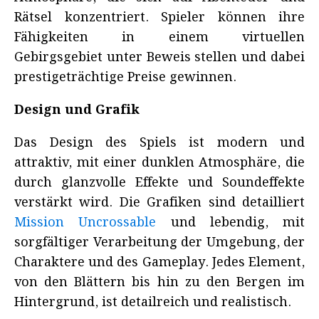
Rätsel konzentriert. Spieler können ihre
Fähigkeiten in einem virtuellen
Gebirgsgebiet unter Beweis stellen und dabei
prestigeträchtige Preise gewinnen.
Design und Grafik
Das Design des Spiels ist modern und
attraktiv, mit einer dunklen Atmosphäre, die
durch glanzvolle Effekte und Soundeffekte
verstärkt wird. Die Grafiken sind detailliert
Mission Uncrossable
und lebendig, mit
sorgfältiger Verarbeitung der Umgebung, der
Charaktere und des Gameplay. Jedes Element,
von den Blättern bis hin zu den Bergen im
Hintergrund, ist detailreich und realistisch.