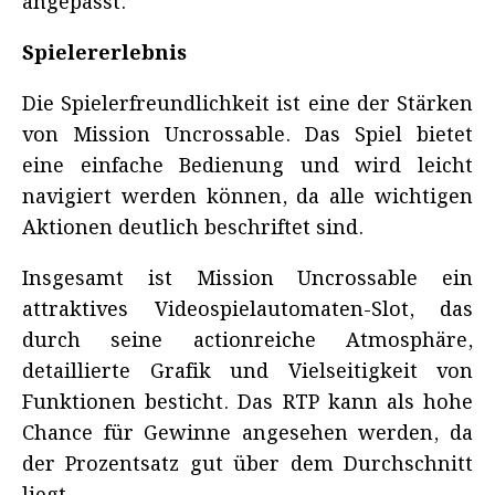
angepasst.
Spielererlebnis
Die Spielerfreundlichkeit ist eine der Stärken
von Mission Uncrossable. Das Spiel bietet
eine einfache Bedienung und wird leicht
navigiert werden können, da alle wichtigen
Aktionen deutlich beschriftet sind.
Insgesamt ist Mission Uncrossable ein
attraktives Videospielautomaten-Slot, das
durch seine actionreiche Atmosphäre,
detaillierte Grafik und Vielseitigkeit von
Funktionen besticht. Das RTP kann als hohe
Chance für Gewinne angesehen werden, da
der Prozentsatz gut über dem Durchschnitt