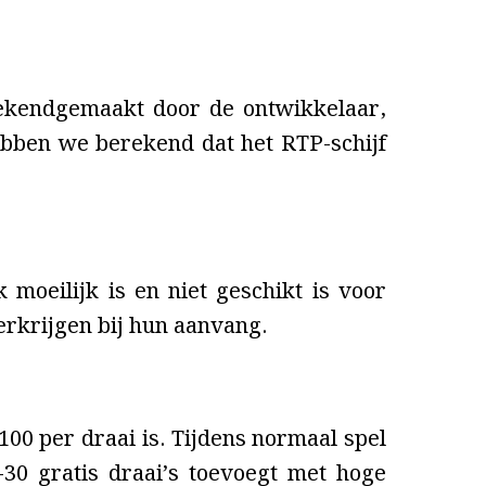
bekendgemaakt door de ontwikkelaar,
ebben we berekend dat het RTP-schijf
 moeilijk is en niet geschikt is voor
erkrijgen bij hun aanvang.
00 per draai is. Tijdens normaal spel
30 gratis draai’s toevoegt met hoge