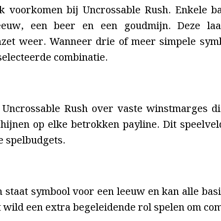
ak voorkomen bij Uncrossable Rush. Enkele ba
 leeuw, een beer en een goudmijn. Deze l
 inzet weer. Wanneer drie of meer simpele sym
eselecteerde combinatie.
t Uncrossable Rush over vaste winstmarges die
ijnen op elke betrokken payline. Dit speelvel
e spelbudgets.
 staat symbool voor een leeuw en kan alle ba
t wild een extra begeleidende rol spelen om com