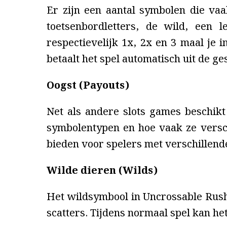
Er zijn een aantal symbolen die va
toetsenbordletters, de wild, een
respectievelijk 1x, 2x en 3 maal je
betaalt het spel automatisch uit de g
Oogst (Payouts)
Net als andere slots games beschik
symbolentypen en hoe vaak ze versch
bieden voor spelers met verschillend
Wilde dieren (Wilds)
Het wildsymbool in Uncrossable Rush
scatters. Tijdens normaal spel kan he