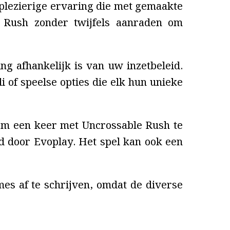
 plezierige ervaring die met gemaakte
e Rush zonder twijfels aanraden om
ng afhankelijk is van uw inzetbeleid.
i of speelse opties die elk hun unieke
 om een keer met Uncrossable Rush te
d door Evoplay. Het spel kan ook een
es af te schrijven, omdat de diverse