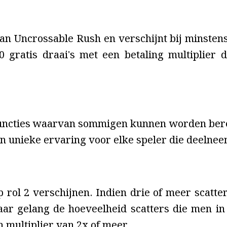
n Uncrossable Rush en verschijnt bij minstens 
10 gratis draai's met een betaling multiplie
uncties waarvan sommigen kunnen worden bereikt
een unieke ervaring voor elke speler die deelne
p rol 2 verschijnen. Indien drie of meer scatt
naar gelang de hoeveelheid scatters die men in
multiplier van 2x of meer.