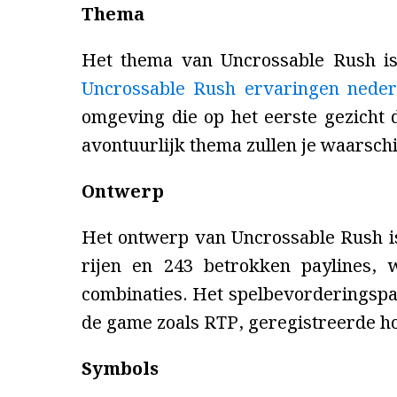
Thema
Het thema van Uncrossable Rush is
Uncrossable Rush ervaringen neder
omgeving die op het eerste gezicht
avontuurlijk thema zullen je waarsch
Ontwerp
Het ontwerp van Uncrossable Rush is
rijen en 243 betrokken paylines,
combinaties. Het spelbevorderingspa
de game zoals RTP, geregistreerde h
Symbols