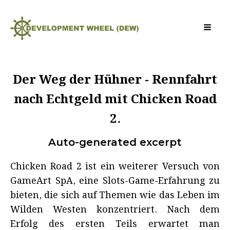
Der Weg der Hühner - Rennfahrt
nach Echtgeld mit Chicken Road
2.
Auto-generated excerpt
Chicken Road 2 ist ein weiterer Versuch von
GameArt SpA, eine Slots-Game-Erfahrung zu
bieten, die sich auf Themen wie das Leben im
Wilden Westen konzentriert. Nach dem
Erfolg des ersten Teils erwartet man