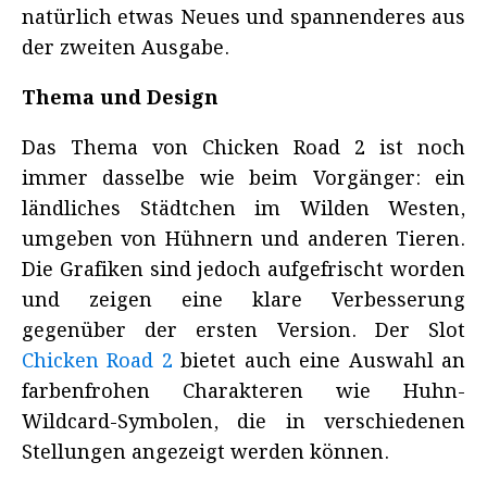
natürlich etwas Neues und spannenderes aus
der zweiten Ausgabe.
Thema und Design
Das Thema von Chicken Road 2 ist noch
immer dasselbe wie beim Vorgänger: ein
ländliches Städtchen im Wilden Westen,
umgeben von Hühnern und anderen Tieren.
Die Grafiken sind jedoch aufgefrischt worden
und zeigen eine klare Verbesserung
gegenüber der ersten Version. Der Slot
Chicken Road 2
bietet auch eine Auswahl an
farbenfrohen Charakteren wie Huhn-
Wildcard-Symbolen, die in verschiedenen
Stellungen angezeigt werden können.