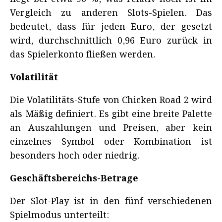
Vergleich zu anderen Slots-Spielen. Das
bedeutet, dass für jeden Euro, der gesetzt
wird, durchschnittlich 0,96 Euro zurück in
das Spielerkonto fließen werden.
Volatilität
Die Volatilitäts-Stufe von Chicken Road 2 wird
als Mäßig definiert. Es gibt eine breite Palette
an Auszahlungen und Preisen, aber kein
einzelnes Symbol oder Kombination ist
besonders hoch oder niedrig.
Geschäftsbereichs-Betrage
Der Slot-Play ist in den fünf verschiedenen
Spielmodus unterteilt: