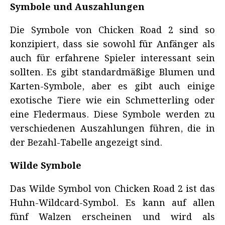
Symbole und Auszahlungen
Die Symbole von Chicken Road 2 sind so
konzipiert, dass sie sowohl für Anfänger als
auch für erfahrene Spieler interessant sein
sollten. Es gibt standardmäßige Blumen und
Karten-Symbole, aber es gibt auch einige
exotische Tiere wie ein Schmetterling oder
eine Fledermaus. Diese Symbole werden zu
verschiedenen Auszahlungen führen, die in
der Bezahl-Tabelle angezeigt sind.
Wilde Symbole
Das Wilde Symbol von Chicken Road 2 ist das
Huhn-Wildcard-Symbol. Es kann auf allen
fünf Walzen erscheinen und wird als