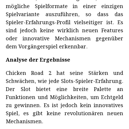
mögliche Spielformate in einer einzigen
Spielvariante auszuführen, so dass das
Spieler-Erfahrungs-Profil vielseitiger ist. Es
sind jedoch keine wirklich neuen Features
oder innovative Mechanismen gegenüber
dem Vorgängerspiel erkennbar.
Analyse der Ergebnisse
Chicken Road 2 hat seine Stärken und
Schwächen, wie jede Slots-Spieler-Erfahrung.
Der Slot bietet eine breite Palette an
Funktionen und Möglichkeiten, um Echtgeld
zu gewinnen. Es ist jedoch kein innovatives
Spiel, es gibt keine revolutionären neuen
Mechanismen.