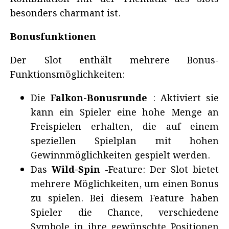
besonders charmant ist.
Bonusfunktionen
Der Slot enthält mehrere Bonus-
Funktionsmöglichkeiten:
Die
Falkon-Bonusrunde
: Aktiviert sie
kann ein Spieler eine hohe Menge an
Freispielen erhalten, die auf einem
speziellen Spielplan mit hohen
Gewinnmöglichkeiten gespielt werden.
Das
Wild-Spin
-Feature: Der Slot bietet
mehrere Möglichkeiten, um einen Bonus
zu spielen. Bei diesem Feature haben
Spieler die Chance, verschiedene
Symbole in ihre gewünschte Positionen