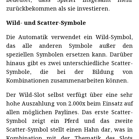
bedeutet, dass Spieler insgesamt mehr
zurückbekommen als sie investieren.
Wild- und Scatter-Symbole
Die Automatik verwendet ein Wild-Symbol,
das alle anderen Symbole außer den
speziellen Symbolen ersetzen kann. Darüber
hinaus gibt es zwei unterschiedliche Scatter-
Symbole, die bei der Bildung von
Kombinationen zusammenarbeiten können.
Der Wild-Slot selbst verfügt über eine sehr
hohe Auszahlung von 2.000x beim Einsatz auf
allen möglichen Paylines. Das erste Scatter-
Symbol zeigt ein Pferd und das zweite
Scatter-Symbol stellt einen Hahn dar, was in
Kombination mit der Thematik des Slots