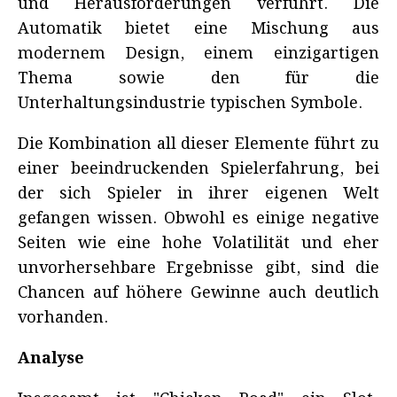
und Herausforderungen verführt. Die
Automatik bietet eine Mischung aus
modernem Design, einem einzigartigen
Thema sowie den für die
Unterhaltungsindustrie typischen Symbole.
Die Kombination all dieser Elemente führt zu
einer beeindruckenden Spielerfahrung, bei
der sich Spieler in ihrer eigenen Welt
gefangen wissen. Obwohl es einige negative
Seiten wie eine hohe Volatilität und eher
unvorhersehbare Ergebnisse gibt, sind die
Chancen auf höhere Gewinne auch deutlich
vorhanden.
Analyse