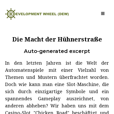
Die Macht der Hühnerstraße
Auto-generated excerpt
In den letzten Jahren ist die Welt der
Automatenspiele mit einer Vielzahl von
Themen und Mustern überfrachtet worden.
Doch wie kann man eine Slot-Maschine, die
sich durch einzigartige Symbole und ein
spannendes Gameplay auszeichnet, von
anderen abheben? Wir haben uns mit dem
Casino-Slot "Chicken Road" beschäftigt und