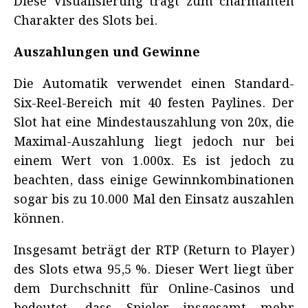
Diese Visualisierung trägt zum charmanten
Charakter des Slots bei.
Auszahlungen und Gewinne
Die Automatik verwendet einen Standard-
Six-Reel-Bereich mit 40 festen Paylines. Der
Slot hat eine Mindestauszahlung von 20x, die
Maximal-Auszahlung liegt jedoch nur bei
einem Wert von 1.000x. Es ist jedoch zu
beachten, dass einige Gewinnkombinationen
sogar bis zu 10.000 Mal den Einsatz auszahlen
können.
Insgesamt beträgt der RTP (Return to Player)
des Slots etwa 95,5 %. Dieser Wert liegt über
dem Durchschnitt für Online-Casinos und