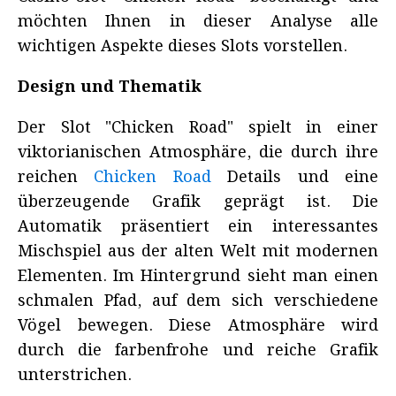
möchten Ihnen in dieser Analyse alle
wichtigen Aspekte dieses Slots vorstellen.
Design und Thematik
Der Slot "Chicken Road" spielt in einer
viktorianischen Atmosphäre, die durch ihre
reichen
Chicken Road
Details und eine
überzeugende Grafik geprägt ist. Die
Automatik präsentiert ein interessantes
Mischspiel aus der alten Welt mit modernen
Elementen. Im Hintergrund sieht man einen
schmalen Pfad, auf dem sich verschiedene
Vögel bewegen. Diese Atmosphäre wird
durch die farbenfrohe und reiche Grafik
unterstrichen.