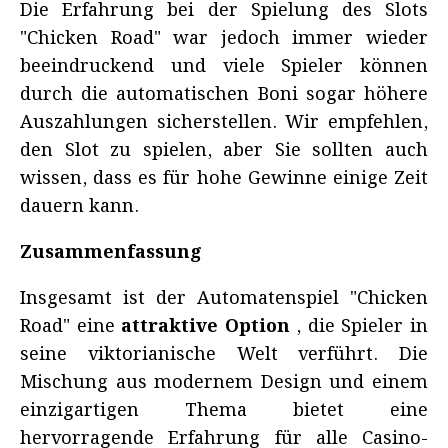
Die Erfahrung bei der Spielung des Slots
"Chicken Road" war jedoch immer wieder
beeindruckend und viele Spieler können
durch die automatischen Boni sogar höhere
Auszahlungen sicherstellen. Wir empfehlen,
den Slot zu spielen, aber Sie sollten auch
wissen, dass es für hohe Gewinne einige Zeit
dauern kann.
Zusammenfassung
Insgesamt ist der Automatenspiel "Chicken
Road" eine
attraktive Option
, die Spieler in
seine viktorianische Welt verführt. Die
Mischung aus modernem Design und einem
einzigartigen Thema bietet eine
hervorragende Erfahrung für alle Casino-