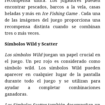
recompensa única. Los jugadores pueden
encontrar pescados, barcos a la vela, casas
heladas y más en
Ice Fishing Game
. Cada una
de las imágenes del juego proporciona una
recompensa distinta cuando se combinan
tres o más veces.
Símbolos Wild y Scatter
Los símbolos Wild
juegan un papel crucial en
el juego. Un pez rojo es considerado como
símbolo wild. Los símbolos Wild pueden
aparecer en cualquier lugar de la pantalla
durante todo el juego y se utilizan para
ayudar a completar combinaciones
ganadoras.