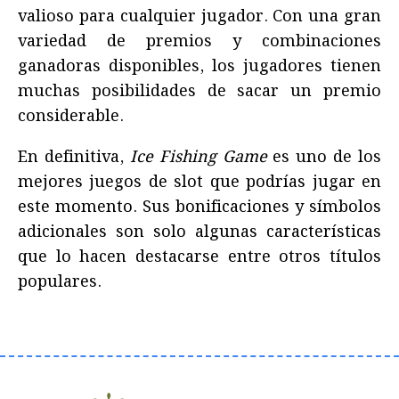
valioso para cualquier jugador. Con una gran
variedad de premios y combinaciones
ganadoras disponibles, los jugadores tienen
muchas posibilidades de sacar un premio
considerable.
En definitiva,
Ice Fishing Game
es uno de los
mejores juegos de slot que podrías jugar en
este momento. Sus bonificaciones y símbolos
adicionales son solo algunas características
que lo hacen destacarse entre otros títulos
populares.