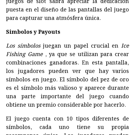
juegos de slot sabrá apreciar la dedicación
puesta en el diseño de las pantallas del juego
para capturar una atmósfera única.
Simbolos y Payouts
Los símbolos
juegan un papel crucial en
Ice
Fishing Game
, ya que se utilizan para crear
combinaciones ganadoras. En esta pantalla,
los jugadores pueden ver que hay varios
símbolos en juego. El símbolo del pez de oro
es el símbolo más valioso y aparece durante
una parte importante del juego cuando
obtiene un premio considerable por hacerlo.
El juego cuenta con 10 tipos diferentes de
símbolos, cada uno tiene su propia