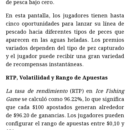
de pesca bajo cero.
En esta pantalla, los jugadores tienen hasta
cinco oportunidades para lanzar su línea de
pescado hacia diferentes tipos de peces que
aparecen en las aguas heladas. Los premios
variados dependen del tipo de pez capturado
y el jugador puede recibir una gran variedad
de recompensas instantáneas.
RTP, Volatilidad y Rango de Apuestas
La tasa de rendimiento
(RTP) en
Ice Fishing
Game
se calculó como 96.22%, lo que significa
que cada $100 apostados generan alrededor
de $96.20 de ganancias. Los jugadores pueden
configurar el rango de apuestas entre $0,10 y