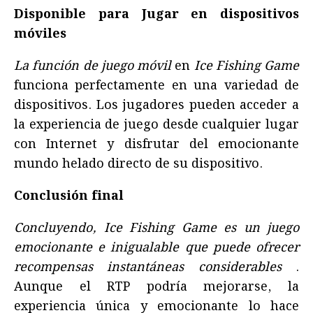
Disponible para Jugar en dispositivos
móviles
La función de juego móvil
en
Ice Fishing Game
funciona perfectamente en una variedad de
dispositivos. Los jugadores pueden acceder a
la experiencia de juego desde cualquier lugar
con Internet y disfrutar del emocionante
mundo helado directo de su dispositivo.
Conclusión final
Concluyendo, Ice Fishing Game es un juego
emocionante e inigualable que puede ofrecer
recompensas instantáneas considerables
.
Aunque el RTP podría mejorarse, la
experiencia única y emocionante lo hace