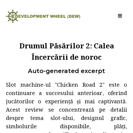
Drumul Păsărilor 2: Calea
Încercării de noroc
Auto-generated excerpt
Slot machine-ul "Chicken Road 2" este o
continuare a succesului anterioar, oferind
jucătorilor o experiență și mai captivantă.
Acest review se concentrează pe detalii
despre tema slot-ului, designul grafic,
simbolurile disponibile, plăți,