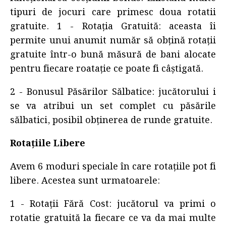
tipuri de jocuri care primesc doua rotatii
gratuite. 1 - Rotația Gratuită: aceasta îi
permite unui anumit număr să obțină rotații
gratuite într-o bună măsură de bani alocate
pentru fiecare roatație ce poate fi câștigată.
2 - Bonusul Păsărilor Sălbatice: jucătorului i
se va atribui un set complet cu păsările
sălbatici, posibil obținerea de runde gratuite.
Rotațiile Libere
Avem 6 moduri speciale în care rotațiile pot fi
libere. Acestea sunt urmatoarele:
1 - Rotații Fără Cost: jucătorul va primi o
rotatie gratuită la fiecare ce va da mai multe