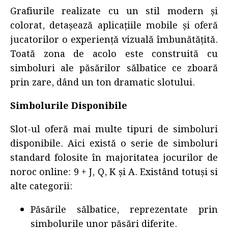
Grafiurile realizate cu un stil modern și
colorat, detașează aplicațiile mobile și oferă
jucatorilor o experiență vizuală îmbunătățită.
Toată zona de acolo este construită cu
simboluri ale păsărilor sălbatice ce zboară
prin zare, dând un ton dramatic slotului.
Simbolurile Disponibile
Slot-ul oferă mai multe tipuri de simboluri
disponibile. Aici există o serie de simboluri
standard folosite în majoritatea jocurilor de
noroc online: 9 + J, Q, K și A. Existând totuși si
alte categorii:
Păsările sălbatice, reprezentate prin
simbolurile unor păsări diferite.