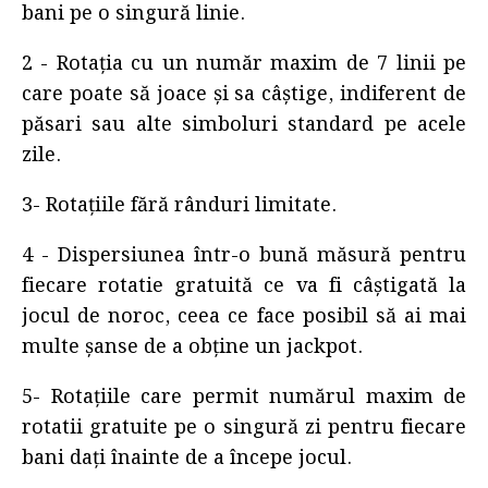
bani pe o singură linie.
2 - Rotația cu un număr maxim de 7 linii pe
care poate să joace și sa câștige, indiferent de
păsari sau alte simboluri standard pe acele
zile.
3- Rotațiile fără rânduri limitate.
4 - Dispersiunea într-o bună măsură pentru
fiecare rotatie gratuită ce va fi câștigată la
jocul de noroc, ceea ce face posibil să ai mai
multe șanse de a obține un jackpot.
5- Rotațiile care permit numărul maxim de
rotatii gratuite pe o singură zi pentru fiecare
bani dați înainte de a începe jocul.