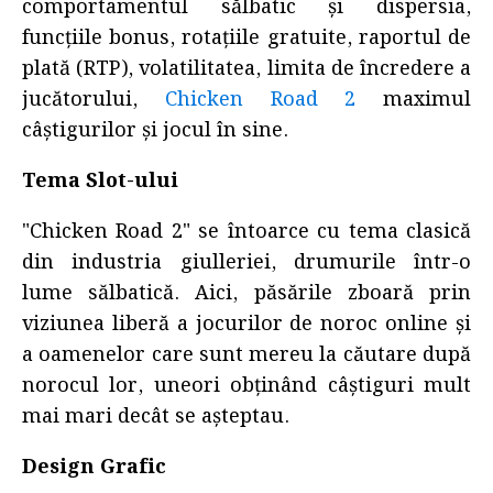
comportamentul sălbatic și dispersia,
funcțiile bonus, rotațiile gratuite, raportul de
plată (RTP), volatilitatea, limita de încredere a
jucătorului,
Chicken Road 2
maximul
câștigurilor și jocul în sine.
Tema Slot-ului
"Chicken Road 2" se întoarce cu tema clasică
din industria giulleriei, drumurile într-o
lume sălbatică. Aici, păsările zboară prin
viziunea liberă a jocurilor de noroc online și
a oamenelor care sunt mereu la căutare după
norocul lor, uneori obținând câștiguri mult
mai mari decât se așteptau.
Design Grafic