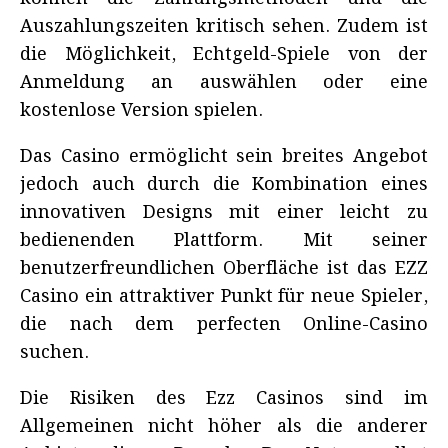
Auszahlungszeiten kritisch sehen. Zudem ist
die Möglichkeit, Echtgeld-Spiele von der
Anmeldung an auswählen oder eine
kostenlose Version spielen.
Das Casino ermöglicht sein breites Angebot
jedoch auch durch die Kombination eines
innovativen Designs mit einer leicht zu
bedienenden Plattform. Mit seiner
benutzerfreundlichen Oberfläche ist das EZZ
Casino ein attraktiver Punkt für neue Spieler,
die nach dem perfecten Online-Casino
suchen.
Die Risiken des Ezz Casinos sind im
Allgemeinen nicht höher als die anderer