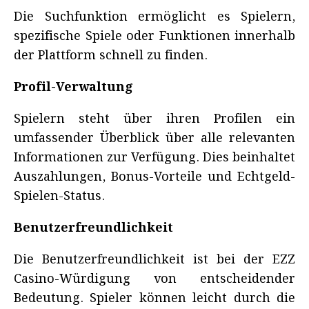
Die Suchfunktion ermöglicht es Spielern,
spezifische Spiele oder Funktionen innerhalb
der Plattform schnell zu finden.
Profil-Verwaltung
Spielern steht über ihren Profilen ein
umfassender Überblick über alle relevanten
Informationen zur Verfügung. Dies beinhaltet
Auszahlungen, Bonus-Vorteile und Echtgeld-
Spielen-Status.
Benutzerfreundlichkeit
Die Benutzerfreundlichkeit ist bei der EZZ
Casino-Würdigung von entscheidender
Bedeutung. Spieler können leicht durch die