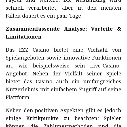
PayPal und weitere. Die Auszahlung wird
schnell verarbeitet, aber in den meisten
Fällen dauert es ein paar Tage.
Zusammenfassende Analyse: Vorteile &
Limitationen
Das EZZ Casino bietet eine Vielzahl von
Spielangeboten sowie innovative Funktionen
an, wie beispielsweise sein Live-Casino-
Angebot. Neben der Vielfalt seiner Spiele
bietet das Casino auch ein umfangreiches
Nutzerlebnis mit einfachem Zugriff auf seine
Plattform.
Neben den positiven Aspekten gibt es jedoch
einige Kritikpunkte zu beachten: Spieler
können die Zahlungsmethoden und die