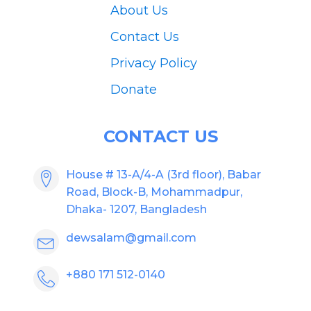
About Us
Contact Us
Privacy Policy
Donate
CONTACT US
House # 13-A/4-A (3rd floor), Babar
Road, Block-B, Mohammadpur,
Dhaka- 1207, Bangladesh
dewsalam@gmail.com
+880 171 512-0140