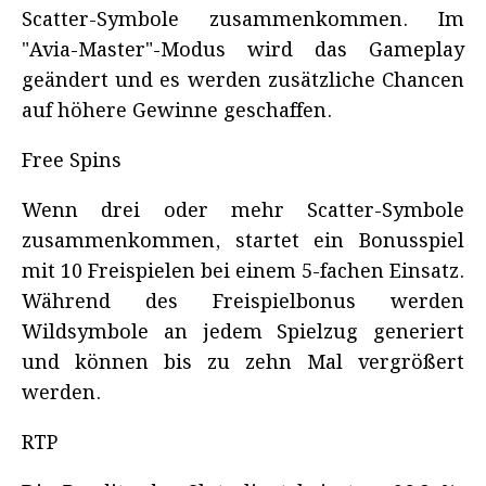
Scatter-Symbole zusammenkommen. Im
"Avia-Master"-Modus wird das Gameplay
geändert und es werden zusätzliche Chancen
auf höhere Gewinne geschaffen.
Free Spins
Wenn drei oder mehr Scatter-Symbole
zusammenkommen, startet ein Bonusspiel
mit 10 Freispielen bei einem 5-fachen Einsatz.
Während des Freispielbonus werden
Wildsymbole an jedem Spielzug generiert
und können bis zu zehn Mal vergrößert
werden.
RTP