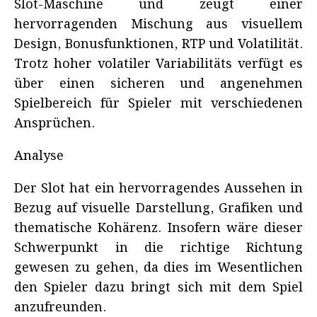
Slot-Maschine und zeugt einer
hervorragenden Mischung aus visuellem
Design, Bonusfunktionen, RTP und Volatilität.
Trotz hoher volatiler Variabilitäts verfügt es
über einen sicheren und angenehmen
Spielbereich für Spieler mit verschiedenen
Ansprüchen.
Analyse
Der Slot hat ein hervorragendes Aussehen in
Bezug auf visuelle Darstellung, Grafiken und
thematische Kohärenz. Insofern wäre dieser
Schwerpunkt in die richtige Richtung
gewesen zu gehen, da dies im Wesentlichen
den Spieler dazu bringt sich mit dem Spiel
anzufreunden.