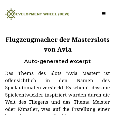
Flugzeugmacher der Masterslots
von Avia
Auto-generated excerpt
Das Thema des Slots "Avia Master" ist
offensichtlich in den Namen des
Spielautomaten versteckt. Es scheint, dass die
Spieleentwickler inspiriert wurden durch die
Welt des Fliegens und das Thema Meister
oder Künstler, was auf die Erstellung einer