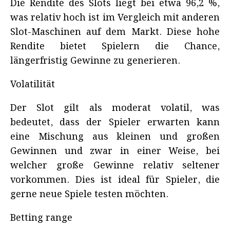
Die Rendite des Slots liegt bei etwa 96,2 %,
was relativ hoch ist im Vergleich mit anderen
Slot-Maschinen auf dem Markt. Diese hohe
Rendite bietet Spielern die Chance,
längerfristig Gewinne zu generieren.
Volatilität
Der Slot gilt als moderat volatil, was
bedeutet, dass der Spieler erwarten kann
eine Mischung aus kleinen und großen
Gewinnen und zwar in einer Weise, bei
welcher große Gewinne relativ seltener
vorkommen. Dies ist ideal für Spieler, die
gerne neue Spiele testen möchten.
Betting range