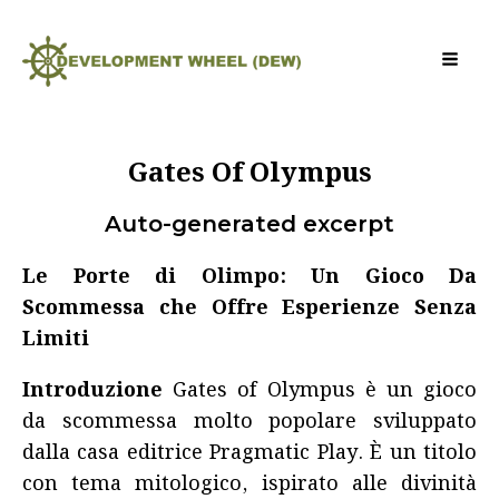
Gates Of Olympus
Auto-generated excerpt
Le Porte di Olimpo: Un Gioco Da
Scommessa che Offre Esperienze Senza
Limiti
Introduzione
Gates of Olympus è un gioco
da scommessa molto popolare sviluppato
dalla casa editrice Pragmatic Play. È un titolo
con tema mitologico, ispirato alle divinità