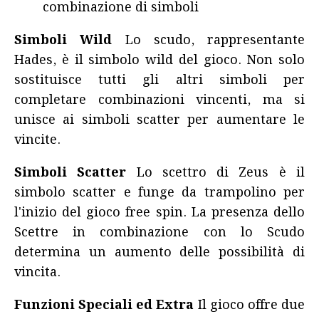
combinazione di simboli
Simboli Wild
Lo scudo, rappresentante
Hades, è il simbolo wild del gioco. Non solo
sostituisce tutti gli altri simboli per
completare combinazioni vincenti, ma si
unisce ai simboli scatter per aumentare le
vincite.
Simboli Scatter
Lo scettro di Zeus è il
simbolo scatter e funge da trampolino per
l'inizio del gioco free spin. La presenza dello
Scettre in combinazione con lo Scudo
determina un aumento delle possibilità di
vincita.
Funzioni Speciali ed Extra
Il gioco offre due