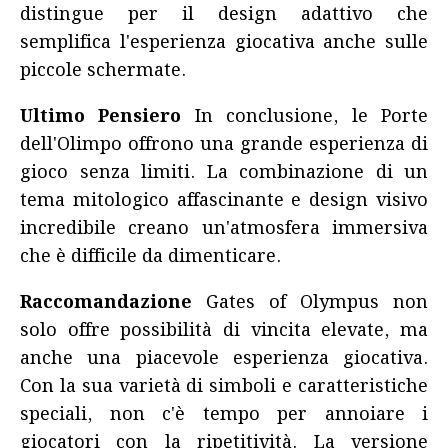
distingue per il design adattivo che
semplifica l'esperienza giocativa anche sulle
piccole schermate.
Ultimo Pensiero
In conclusione, le Porte
dell'Olimpo offrono una grande esperienza di
gioco senza limiti. La combinazione di un
tema mitologico affascinante e design visivo
incredibile creano un'atmosfera immersiva
che è difficile da dimenticare.
Raccomandazione
Gates of Olympus non
solo offre possibilità di vincita elevate, ma
anche una piacevole esperienza giocativa.
Con la sua varietà di simboli e caratteristiche
speciali, non c'è tempo per annoiare i
giocatori con la ripetitività. La versione