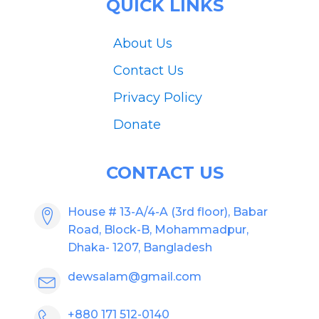
QUICK LINKS
About Us
Contact Us
Privacy Policy
Donate
CONTACT US
House # 13-A/4-A (3rd floor), Babar
Road, Block-B, Mohammadpur,
Dhaka- 1207, Bangladesh
dewsalam@gmail.com
+880 171 512-0140