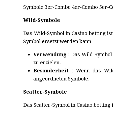
Symbole 3er-Combo 4er-Combo 5er-Co
Wild-Symbole
Das Wild-Symbol in Casino betting is
Symbol ersetzt werden kann.
Verwendung
: Das Wild-Symbol
zu erzielen.
Besonderheit
: Wenn das Wild
angeordneten Symbole.
Scatter-Symbole
Das Scatter-Symbol in Casino betting 