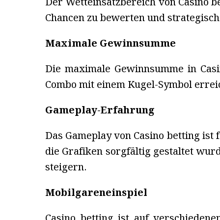
Der Wetteinsatzbereich von Casino be
Chancen zu bewerten und strategisch
Maximale Gewinnsumme
Die maximale Gewinnsumme in Casino
Combo mit einem Kugel-Symbol erreic
Gameplay-Erfahrung
Das Gameplay von Casino betting ist
die Grafiken sorgfältig gestaltet wur
steigern.
Mobilgareneinspiel
Casino betting ist auf verschieden