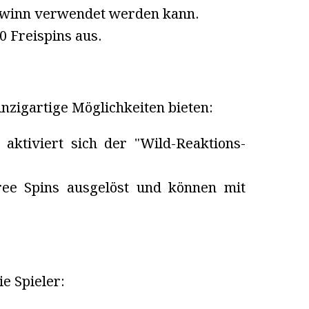
Gewinn verwendet werden kann.
0 Freispins aus.
inzigartige Möglichkeiten bieten:
 aktiviert sich der "Wild-Reaktions-
ee Spins ausgelöst und können mit
e Spieler: