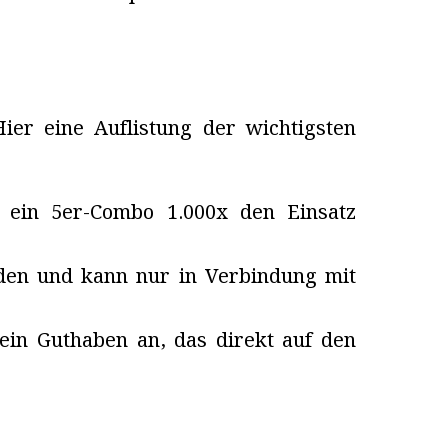
ier eine Auflistung der wichtigsten
i ein 5er-Combo 1.000x den Einsatz
nden und kann nur in Verbindung mit
ein Guthaben an, das direkt auf den