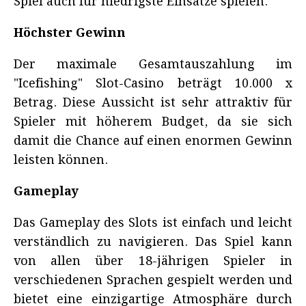
Spiel auch für niedrigste Einsätze spielen.
Höchster Gewinn
Der maximale Gesamtauszahlung im
"Icefishing" Slot-Casino beträgt 10.000 x
Betrag. Diese Aussicht ist sehr attraktiv für
Spieler mit höherem Budget, da sie sich
damit die Chance auf einen enormen Gewinn
leisten können.
Gameplay
Das Gameplay des Slots ist einfach und leicht
verständlich zu navigieren. Das Spiel kann
von allen über 18-jährigen Spieler in
verschiedenen Sprachen gespielt werden und
bietet eine einzigartige Atmosphäre durch