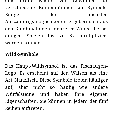
eine breite Palette von Gewinnen für
verschiedene Kombinationen an Symbole.
Einige der höchsten
Auszahlungsmöglichkeiten ergeben sich aus
den Kombinationen mehrerer Wilds, die bei
einigen Spielen bis zu 5x multipliziert
werden können.
Wild-Symbole
Das Haupt-Wildsymbol ist das Fischaugen-
Logo. Es erscheint auf den Walzen als eine
Art Glanzfisch. Diese Symbole treten häufiger
auf, aber nicht so häufig wie andere
Würfelsteine und haben ihre eigenen
Eigenschaften. Sie können in jedem der fünf
Reihen auftreten.