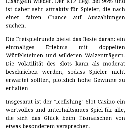
Eisangeln wieder. Der RTP liegt bei 96% und
ist daher sehr attraktiv für Spieler, die nach
einer fairen Chance auf Auszahlungen
suchen.
Die Freispielrunde bietet das Beste daran: ein
einmaliges Erlebnis mit doppelten
Würfelsteinen und wilderen Walzenträgern.
Die Volatilität des Slots kann als moderat
beschrieben werden, sodass Spieler nicht
erwartet sollten, plötzlich hohe Gewinne zu
erhalten.
Insgesamt ist der "Icefishing" Slot-Casino ein
wertvolles und unterhaltsames Spiel für alle,
die sich das Glück beim Eismaischen von
etwas besonderem versprechen.