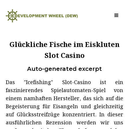
Glückliche Fische im Eiskluten
Slot Casino
Auto-generated excerpt
Das "Icefishing" Slot-Casino ist ein
faszinierendes Spielautomaten-Spiel von
einem namhaften Hersteller, das sich auf die
Begeisterung für Eisangeln und gleichzeitig
auf Glücksstreifzüge konzentriert. In dieser
ausführlichen Rezension werden wir uns