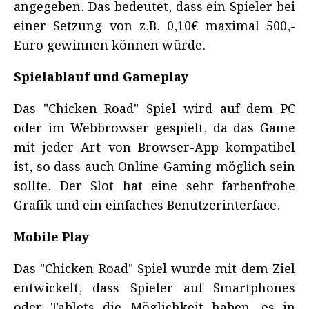
angegeben. Das bedeutet, dass ein Spieler bei
einer Setzung von z.B. 0,10€ maximal 500,-
Euro gewinnen können würde.
Spielablauf und Gameplay
Das "Chicken Road" Spiel wird auf dem PC
oder im Webbrowser gespielt, da das Game
mit jeder Art von Browser-App kompatibel
ist, so dass auch Online-Gaming möglich sein
sollte. Der Slot hat eine sehr farbenfrohe
Grafik und ein einfaches Benutzerinterface.
Mobile Play
Das "Chicken Road" Spiel wurde mit dem Ziel
entwickelt, dass Spieler auf Smartphones
oder Tablets die Möglichkeit haben, es in