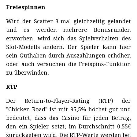
Freiespinnen
Wird der Scatter 3-mal gleichzeitig gelandet
und es werden mehrere Bonusrunden
erworben, wird sich das Spielverhalten des
Slot-Modells ändern. Der Spieler kann hier
sein Guthaben durch Auszahlungen erhöhen
oder auch versuchen die Freispins-Funktion
zu überwinden.
RTP
Der Return-to-Player-Rating (RTP) der
"Chicken Road" ist mit 95,5% höchst gut und
bedeutet, dass das Casino für jeden Betrag,
den ein Spieler setzt, im Durchschnitt 0,55€
zurückgeben wird. Die RTP-Werte werden bei