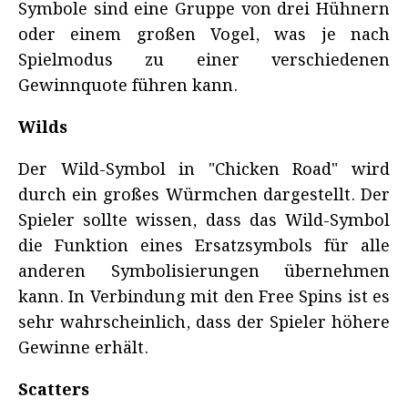
Symbole sind eine Gruppe von drei Hühnern
oder einem großen Vogel, was je nach
Spielmodus zu einer verschiedenen
Gewinnquote führen kann.
Wilds
Der Wild-Symbol in "Chicken Road" wird
durch ein großes Würmchen dargestellt. Der
Spieler sollte wissen, dass das Wild-Symbol
die Funktion eines Ersatzsymbols für alle
anderen Symbolisierungen übernehmen
kann. In Verbindung mit den Free Spins ist es
sehr wahrscheinlich, dass der Spieler höhere
Gewinne erhält.
Scatters