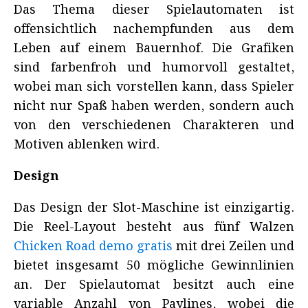
Das Thema dieser Spielautomaten ist
offensichtlich nachempfunden aus dem
Leben auf einem Bauernhof. Die Grafiken
sind farbenfroh und humorvoll gestaltet,
wobei man sich vorstellen kann, dass Spieler
nicht nur Spaß haben werden, sondern auch
von den verschiedenen Charakteren und
Motiven ablenken wird.
Design
Das Design der Slot-Maschine ist einzigartig.
Die Reel-Layout besteht aus fünf Walzen
Chicken Road demo gratis
mit drei Zeilen und
bietet insgesamt 50 mögliche Gewinnlinien
an. Der Spielautomat besitzt auch eine
variable Anzahl von Paylines, wobei die