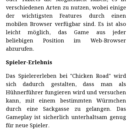
verschiedenen Arten zu nutzen, wobei einige
der wichtigsten Features durch einen
mobilen Browser verfügbar sind. Es ist also
leicht möglich, das Game aus jeder
beliebigen Position im Web-Browser
abzurufen.
Spieler-Erlebnis
Das Spielererleben bei "Chicken Road" wird
sich dadurch gestalten, dass man als
Hühnerführer fungieren wird und versuchen
kann, mit einem bestimmten Würmchen
durch eine Sackgasse zu gelangen. Das
Gameplay ist sicherlich unterhaltsam genug
für neue Spieler.