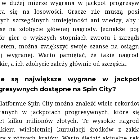
, w dużej mierze wygrana w jackpot progresy
era się na losowości. Gracze nie muszą posi
ych szczególnych umiejętności ani wiedzy, aby
sę na zdobycie głównej nagrody. Jednakże, po
r gier o wyższych stopniach zwrotu i zarząd
etem, można zwiększyć swoje szanse na osiągn
ej wygranej. Warto pamiętać, że takie nagrod
kie, a ich zdobycie zależy głównie od szczęścia.
ie są największe wygrane w jackpo
gresywnych dostępne na Spin City?
latformie Spin City można znaleźć wiele rekord
ranych w jackpotach progresywnych, które się
et kilku milionów złotych. Te wysokie nagrod
ikiem wieloletniej kumulacji środków z zakł
zy z różnych krajów. Warto śledzić aktualne re