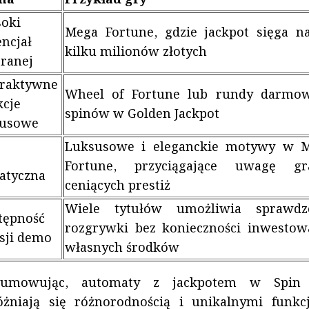
oki
Mega Fortune, gdzie jackpot sięga n
encjał
kilku milionów złotych
ranej
eraktywne
Wheel of Fortune lub rundy darmo
kcje
spinów w Golden Jackpot
usowe
Luksusowe i eleganckie motywy w 
Fortune, przyciągające uwagę gr
atyczna
ceniących prestiż
Wiele tytułów umożliwia sprawdz
tępność
rozgrywki bez konieczności inwestow
sji demo
własnych środków
sumowując, automaty z jackpotem w Spin 
żniają się różnorodnością i unikalnymi funkc