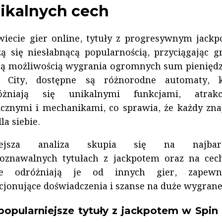
ikalnych cech
iecie gier online, tytuły z progresywnym jack
zą się niesłabnącą popularnością, przyciągając g
ą możliwością wygrania ogromnych sum pienięd
n City, dostępne są różnorodne automaty, k
óżniają się unikalnymi funkcjami, atrakc
icznymi i mechanikami, co sprawia, że każdy zna
la siebie.
iejsza analiza skupia się na najbard
oznawalnych tytułach z jackpotem oraz na cec
re odróżniają je od innych gier, zapewni
jonujące doświadczenia i szanse na duże wygrane
popularniejsze tytuły z jackpotem w Spin 