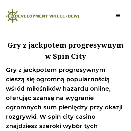
Gry z jackpotem progresywnym
w Spin City
Gry z jackpotem progresywnym
cieszą się ogromną popularnością
wśród miłośników hazardu online,
oferując szansę na wygranie
ogromnych sum pieniędzy przy okazji
rozgrywki. W spin city casino
znajdziesz szeroki wybór tych