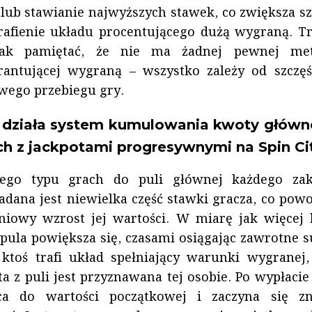
i lub stawianie najwyższych stawek, co zwiększa s
rafienie układu procentującego dużą wygraną. T
nak pamiętać, że nie ma żadnej pewnej met
antującej wygraną – wszystko zależy od szczęś
wego przebiegu gry.
 działa system kumulowania kwoty główn
ch z jackpotami progresywnymi na Spin Ci
ego typu grach do puli głównej każdego zak
adana jest niewielka część stawki gracza, co pow
niowy wzrost jej wartości. W miarę jak więcej 
 pula powiększa się, czasami osiągając zawrotne 
ktoś trafi układ spełniający warunki wygranej,
a z puli jest przyznawana tej osobie. Po wypłacie
ca do wartości początkowej i zaczyna się z