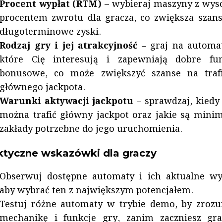
Procent wypłat (RTM)
– wybieraj maszyny z wy
procentem zwrotu dla gracza, co zwiększa szan
długoterminowe zyski.
Rodzaj gry i jej atrakcyjność
– graj na automa
które Cię interesują i zapewniają dobre fun
bonusowe, co może zwiększyć szanse na trafi
głównego jackpota.
Warunki aktywacji jackpotu
– sprawdzaj, kiedy 
można trafić główny jackpot oraz jakie są mini
zakłady potrzebne do jego uruchomienia.
ktyczne wskazówki dla graczy
Obserwuj dostępne automaty i ich aktualne wy
aby wybrać ten z największym potencjałem.
Testuj różne automaty w trybie demo, by zroz
mechanikę i funkcje gry, zanim zaczniesz gr