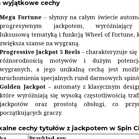
ch wyjątkowe cechy
Mega Fortune
– słynny na całym świecie autom
progresywnym jackpotem, wyróżniający
luksusową tematyką i funkcją Wheel of Fortune, 
zwiększa szanse na wygraną.
Progressive Jackpot 5 Reels
– charakteryzuje się
różnorodnością motywów i dużym potencj
wygranych, a jego unikalną cechą jest możli
uruchomienia specjalnych rund darmowych spin
Golden Jackpot
– automaty z klasycznym desig
które wyróżniają się wysoką częstotliwością traf
jackpotów oraz prostotą obsługi, co przyc
początkujących graczy.
kalne cechy tytułów z jackpotem w Spin C
ha
Przykład gry