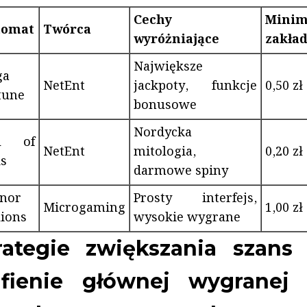
Cechy
Mini
tomat
Twórca
wyróżniające
zakła
Największe
ga
NetEnt
jackpoty, funkcje
0,50 zł
tune
bonusowe
Nordycka
ll of
NetEnt
mitologia,
0,20 zł
s
darmowe spiny
nor
Prosty interfejs,
Microgaming
1,00 zł
lions
wysokie wygrane
rategie zwiększania szans
afienie głównej wygranej