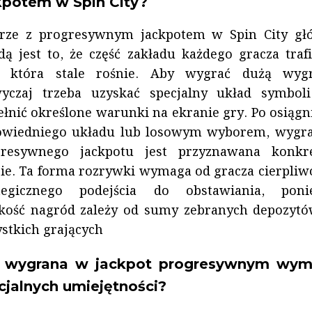
kpotem w Spin City?
rze z progresywnym jackpotem w Spin City gł
dą jest to, że część zakładu każdego gracza traf
i, która stale rośnie. Aby wygrać dużą wygr
yczaj trzeba uzyskać specjalny układ symbol
łnić określone warunki na ekranie gry. Po osiągn
owiedniego układu lub losowym wyborem, wygra
gresywnego jackpotu jest przyznawana konkre
ie. Ta forma rozrywki wymaga od gracza cierpliwo
ategicznego podejścia do obstawiania, poni
kość nagród zależy od sumy zebranych depozyt
stkich grających
 wygrana w jackpot progresywnym wy
cjalnych umiejętności?