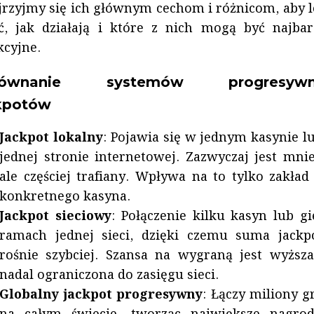
jrzyjmy się ich głównym cechom i różnicom, aby l
ć, jak działają i które z nich mogą być najbar
kcyjne.
równanie systemów progresywn
kpotów
Jackpot lokalny
: Pojawia się w jednym kasynie l
jednej stronie internetowej. Zazwyczaj jest mnie
ale częściej trafiany. Wpływa na to tylko zakład
konkretnego kasyna.
Jackpot sieciowy
: Połączenie kilku kasyn lub g
ramach jednej sieci, dzięki czemu suma jack
rośnie szybciej. Szansa na wygraną jest wyższa
nadal ograniczona do zasięgu sieci.
Globalny jackpot progresywny
: Łączy miliony g