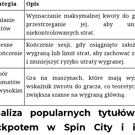
ategia
Opis
Wyznaczanie maksymalnej kwoty do g
alanie
przestrzeganie jej, aby uni
itów
niekontrolowanych strat.
esne
Kończenie sesji, gdy osiągnięto zało
ończenie
wygraną lub limit strat, aby zachować z
i zmniejszyć ryzyko utraty wygranej.
bór
Gra na maszynach, które mają wy
omatów
wskaźnik zwrotu do gracza, co teoretyc
wysokim
zwiększa szanse na wygraną główną.
aliza popularnych tytułó
ckpotem w Spin City i 