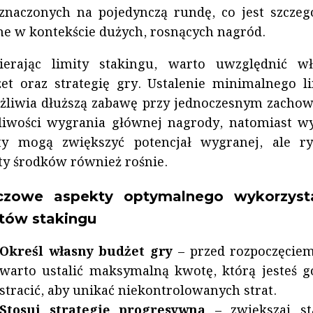
znaczonych na pojedynczą rundę, co jest szczeg
e w kontekście dużych, rosnących nagród.
ierając limity stakingu, warto uwzględnić wł
et oraz strategię gry. Ustalenie minimalnego l
liwia dłuższą zabawę przy jednoczesnym zacho
iwości wygrania głównej nagrody, natomiast w
ty mogą zwiększyć potencjał wygranej, ale r
ty środków również rośnie.
czowe aspekty optymalnego wykorzyst
itów stakingu
Określ własny budżet gry
– przed rozpoczęcie
warto ustalić maksymalną kwotę, którą jesteś 
stracić, aby unikać niekontrolowanych strat.
Stosuj strategię progresywną
– zwiększaj st