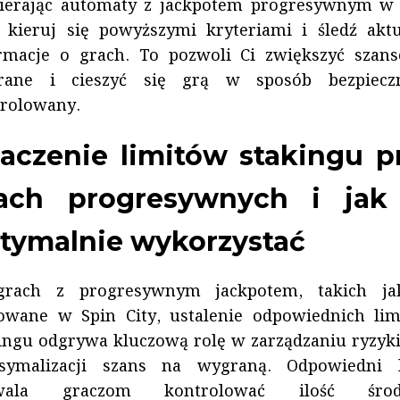
ierając automaty z jackpotem progresywnym w 
, kieruj się powyższymi kryteriami i śledź akt
rmacje o grach. To pozwoli Ci zwiększyć szan
rane i cieszyć się grą w sposób bezpiecz
rolowany.
aczenie limitów stakingu p
ach progresywnych i jak
tymalnie wykorzystać
rach z progresywnym jackpotem, takich ja
owane w Spin City, ustalenie odpowiednich li
ingu odgrywa kluczową rolę w zarządzaniu ryzyk
symalizacji szans na wygraną. Odpowiedni l
wala graczom kontrolować ilość śro