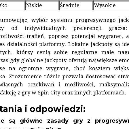
yko
Niskie
Średnie
Wysokie
sumowując, wybór systemu progresywnego jack
eży od indywidualnych preferencji gracza
totliwości trafień, poprzez potencjał wygranej, 
es działalności platformy. Lokalne jackpoty są id
tych, którzy cenią sobie regularne małe nag
zas gdy globalne jackpoty oferują największe emo
nse na ogromne wygrane, choć kosztem więks
ka. Zrozumienie różnic pozwala dostosować stra
własnych oczekiwań i możliwości, maksymaliz
sfakcję z gry w Spin City oraz innych platformach.
tania i odpowiedzi:
ie są główne zasady gry z progresy