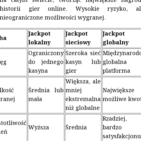
na całym świecie, tworząc największe nagro
historii gier online. Wysokie ryzyko, a
nieograniczone możliwości wygranej.
Jackpot
Jackpot
Jackpot
ha
lokalny
sieciowy
globalny
Ograniczony
Szeroka sieć
Międzynarod
ięg
do jednego
kasyn lub
globalna
kasyna
gier
platforma
Większa, ale
lkość
Średnia lub
mniej
Największe
ranej
mała
ekstremalna
możliwe kwo
niż globalne
Rzadziej, 
stotliwość
Wyższa
Średnia
bardzo
ień
satysfakcjonu