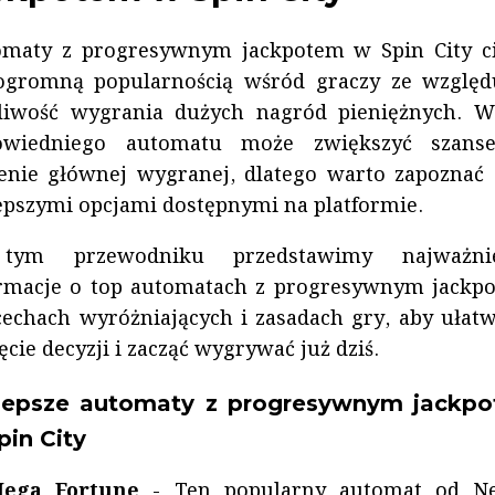
maty z progresywnym jackpotem w Spin City c
ogromną popularnością wśród graczy ze wzglę
liwość wygrania dużych nagród pieniężnych. W
owiedniego automatu może zwiększyć szans
ienie głównej wygranej, dlatego warto zapoznać 
epszymi opcjami dostępnymi na platformie.
ym przewodniku przedstawimy najważnie
rmacje o top automatach z progresywnym jackp
cechach wyróżniających i zasadach gry, aby ułatw
ęcie decyzji i zacząć wygrywać już dziś.
lepsze automaty z progresywnym jackp
pin City
Mega Fortune
- Ten popularny automat od Ne