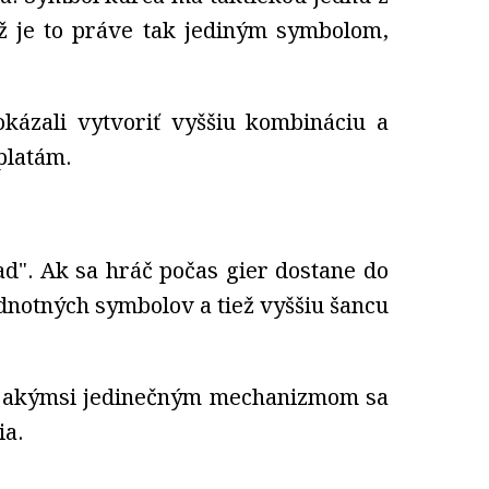
ž je to práve tak jediným symbolom,
okázali vytvoriť vyššiu kombináciu a
platám.
d". Ak sa hráč počas gier dostane do
dnotných symbolov a tiež vyššiu šancu
ky, akýmsi jedinečným mechanizmom sa
ia.