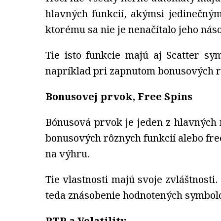
hlavných funkcií, akýmsi jedinečný
ktorému sa nie je nenačítalo jeho nás
Tie isto funkcie majú aj Scatter sy
napríklad pri zapnutom bonusových r
Bonusovej prvok, Free Spins
Bónusová prvok je jeden z hlavných 
bonusových rôznych funkcií alebo fre
na výhru.
Tie vlastnosti majú svoje zvláštnos
teda znásobenie hodnotených symbolov