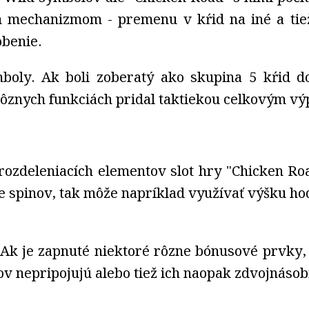
m mechanizmom - premenu v kŕid na iné a tie
obenie.
mboly. Ak boli zoberatý ako skupina 5 kŕid d
ôznych funkciách pridal taktiekou celkovým vý
rozdeleniacích elementov slot hry "Chicken Roa
e spinov, tak môže napríklad využívať výšku ho
ti. Ak je zapnuté niektoré rôzne bónusové prv
 nepripojujú alebo tiež ich naopak zdvojnásob