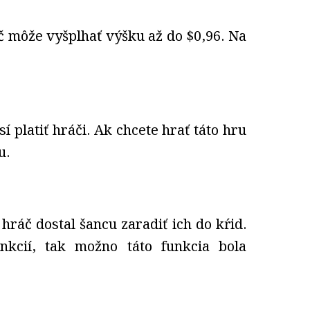
č môže vyšplhať výšku až do $0,96. Na
 platiť hráči. Ak chcete hrať táto hru
u.
 hráč dostal šancu zaradiť ich do kŕid.
kcií, tak možno táto funkcia bola