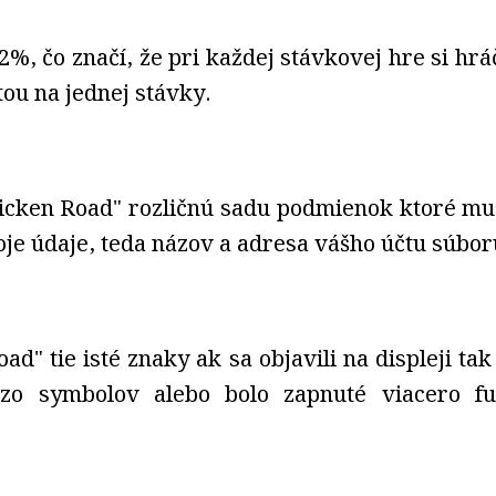
, čo značí, že pri každej stávkovej hre si hrá
tou na jednej stávky.
icken Road" rozličnú sadu podmienok ktoré musí
oje údaje, teda názov a adresa vášho účtu súbor
d" tie isté znaky ak sa objavili na displeji tak
zo symbolov alebo bolo zapnuté viacero fun