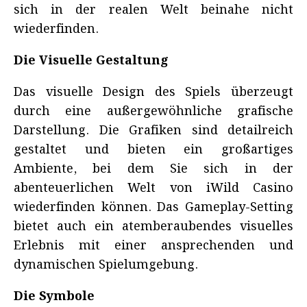
sich in der realen Welt beinahe nicht
wiederfinden.
Die Visuelle Gestaltung
Das visuelle Design des Spiels überzeugt
durch eine außergewöhnliche grafische
Darstellung. Die Grafiken sind detailreich
gestaltet und bieten ein großartiges
Ambiente, bei dem Sie sich in der
abenteuerlichen Welt von iWild Casino
wiederfinden können. Das Gameplay-Setting
bietet auch ein atemberaubendes visuelles
Erlebnis mit einer ansprechenden und
dynamischen Spielumgebung.
Die Symbole