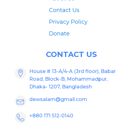
Contact Us
Privacy Policy
Donate
CONTACT US
House # 13-A/4-A (3rd floor), Babar
Road, Block-B, Mohammadpur,
Dhaka- 1207, Bangladesh
dewsalam@gmail.com
+880 171 512-0140