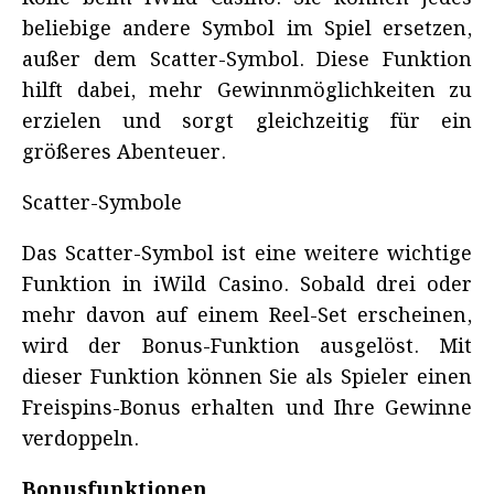
beliebige andere Symbol im Spiel ersetzen,
außer dem Scatter-Symbol. Diese Funktion
hilft dabei, mehr Gewinnmöglichkeiten zu
erzielen und sorgt gleichzeitig für ein
größeres Abenteuer.
Scatter-Symbole
Das Scatter-Symbol ist eine weitere wichtige
Funktion in iWild Casino. Sobald drei oder
mehr davon auf einem Reel-Set erscheinen,
wird der Bonus-Funktion ausgelöst. Mit
dieser Funktion können Sie als Spieler einen
Freispins-Bonus erhalten und Ihre Gewinne
verdoppeln.
Bonusfunktionen