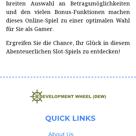
breiten Auswahl an Betragsmöglichkeiten
und den vielen Bonus-Funktionen machen
dieses Online-Spiel zu einer optimalen Wahl
für Sie als Gamer.
Ergreifen Sie die Chance, Ihr Glück in diesem
Abenteuerlichen Slot-Spiels zu entdecken!
QUICK LINKS
About Us