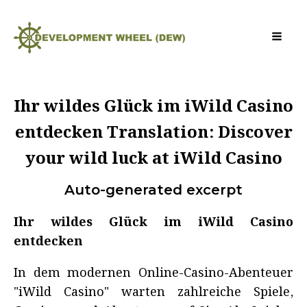
Ihr wildes Glück im iWild Casino
entdecken Translation: Discover
your wild luck at iWild Casino
Auto-generated excerpt
Ihr wildes Glück im iWild Casino
entdecken
In dem modernen Online-Casino-Abenteuer
"iWild Casino" warten zahlreiche Spiele,