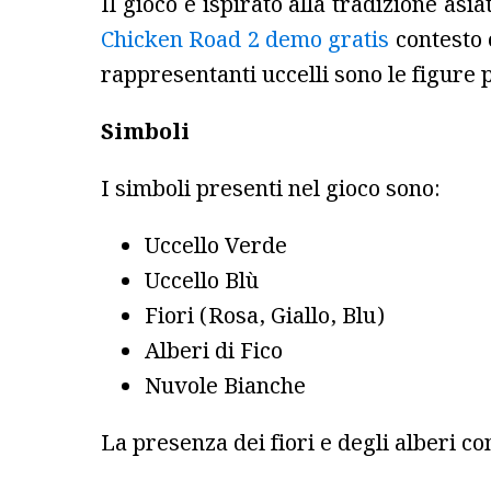
Il gioco è ispirato alla tradizione as
Chicken Road 2 demo gratis
contesto c
rappresentanti uccelli sono le figure p
Simboli
I simboli presenti nel gioco sono:
Uccello Verde
Uccello Blù
Fiori (Rosa, Giallo, Blu)
Alberi di Fico
Nuvole Bianche
La presenza dei fiori e degli alberi co