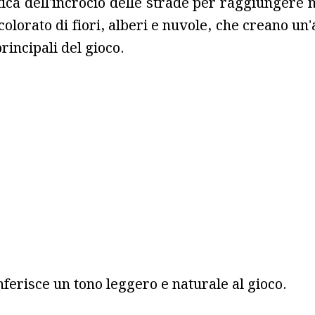
iatica dell'incrocio delle strade per raggiungere 
olorato di fiori, alberi e nuvole, che creano un
rincipali del gioco.
nferisce un tono leggero e naturale al gioco.