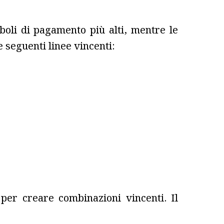
mboli di pagamento più alti, mentre le
 seguenti linee vincenti:
i per creare combinazioni vincenti. Il