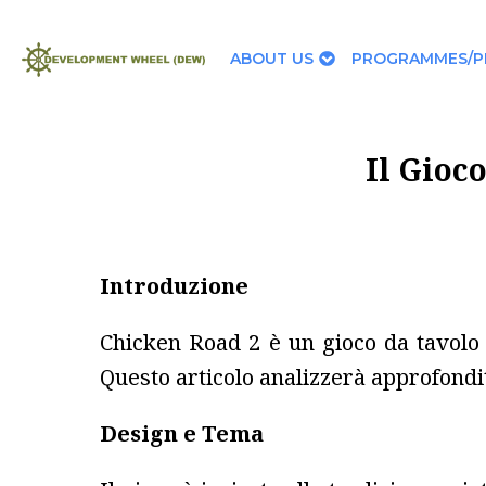
ABOUT US
PROGRAMMES/P
Il Gioc
Introduzione
Chicken Road 2 è un gioco da tavolo sv
Questo articolo analizzerà approfondita
Design e Tema