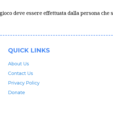
gioco deve essere effettuata dalla persona che sc
QUICK LINKS
About Us
Contact Us
Privacy Policy
Donate