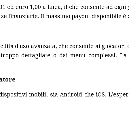
1 ed euro 1,00 a linea, il che consente ad ogni
nze finanziarie. Il massimo payout disponibile 
cilità d'uso avanzata, che consente ai giocatori
i troppo dettagliate o dai menu complessi. La 
catore
ispositivi mobili, sia Android che iOS. L'esper