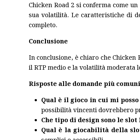
Chicken Road 2 si conferma come un gi
sua volatilità. Le caratteristiche di
completo.
Conclusione
In conclusione, è chiaro che Chicken 
il RTP medio e la volatilità moderata l
Risposte alle domande più comun
Qual è il gioco in cui mi poss
possibilità vincenti dovrebbero 
Che tipo di design sono le slo
Qual è la giocabilità della sl