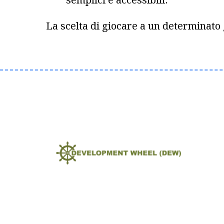
semplici e accessibili.
La scelta di giocare a un determinato 