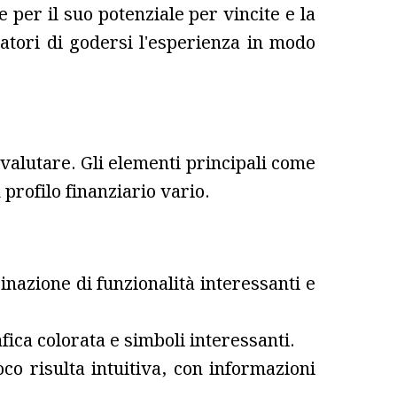
per il suo potenziale per vincite e la
catori di godersi l'esperienza in modo
valutare. Gli elementi principali come
profilo finanziario vario.
inazione di funzionalità interessanti e
fica colorata e simboli interessanti.
co risulta intuitiva, con informazioni