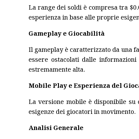
La range dei soldi è compresa tra $0.0
esperienza in base alle proprie esige
Gameplay e Giocabilità
Il gameplay è caratterizzato da una fa
essere ostacolati dalle informazion
estremamente alta.
Mobile Play e Esperienza del Gio
La versione mobile è disponibile su d
esigenze dei giocatori in movimento.
Analisi Generale